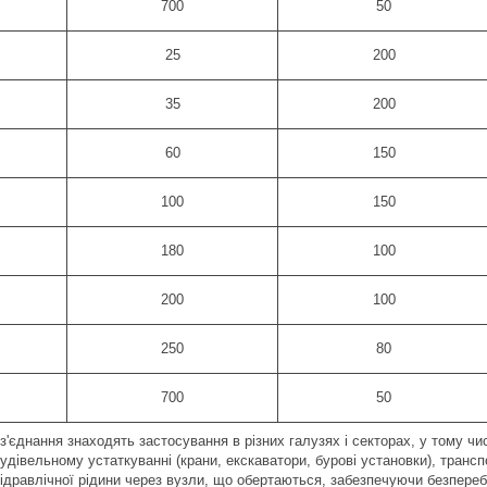
700
50
25
200
35
200
60
150
100
150
180
100
200
100
250
80
700
50
 з'єднання знаходять застосування в різних галузях і секторах, у тому чи
удівельному устаткуванні (крани, екскаватори, бурові установки), транс
 гідравлічної рідини через вузли, що обертаються, забезпечуючи безпер