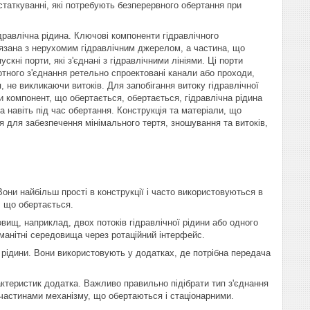
статкуванні, які потребують безперервного обертання при
дравлічна рідина. Ключові компоненти гідравлічного
язана з нерухомим гідравлічним джерелом, а частина, що
кні порти, які з'єднані з гідравлічними лініями. Ці порти
отного з'єднання ретельно спроектовані канали або проходи,
, не викликаючи витоків. Для запобігання витоку гідравлічної
 компонент, що обертається, обертається, гідравлічна рідина
а навіть під час обертання. Конструкція та матеріали, що
 для забезпечення мінімального тертя, зношування та витоків,
Вони найбільш прості в конструкції і часто використовуються в
, що обертається.
вищ, наприклад, двох потоків гідравлічної рідини або одного
манітні середовища через ротаційний інтерфейс.
в рідини. Вони використовують у додатках, де потрібна передача
рактеристик додатка. Важливо правильно підібрати тип з'єднання
 частинами механізму, що обертаються і стаціонарними.