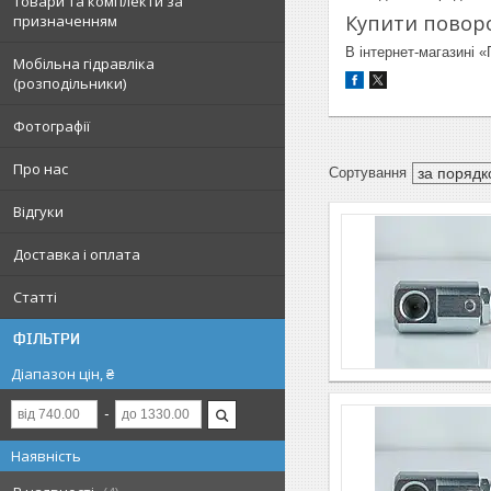
Товари та комплекти за
Купити поворо
призначенням
В інтернет-магазині 
Мобільна гідравліка
(розподільники)
Фотографії
Про нас
Відгуки
Доставка і оплата
Статті
ФІЛЬТРИ
Діапазон цін, ₴
Наявність