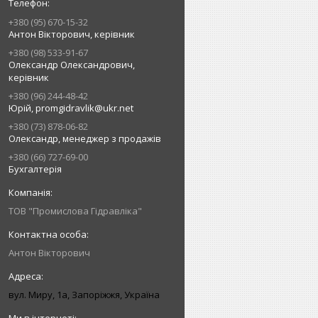
+380 (95) 670-15-32
Антон Вікторович, керівник
+380 (98) 533-91-67
Олександр Олександрович,
керівник
+380 (96) 244-48-42
Юрій, promgidravlik@ukr.net
+380 (73) 878-06-82
Олександр, менеджер з продажів
+380 (66) 727-69-00
Бухгалтерія
ТОВ "Промислова Гідравліка"
Антон Вікторович
вул. Миру, 1а, Запоріжжя, Україна