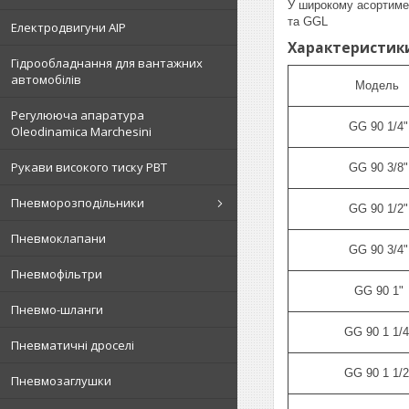
У широкому асортиме
та GGL
Електродвигуни АІР
Характеристики
Гідрообладнання для вантажних
автомобілів
Модель
Регулююча апаратура
GG 90 1/4"
Oleodinamica Marchesini
Рукави високого тиску РВТ
GG 90 3/8"
Пневморозподільники
GG 90 1/2"
Пневмоклапани
GG 90 3/4"
Пневмофільтри
GG 90 1"
Пневмо-шланги
GG 90 1 1/4
Пневматичні дроселі
GG 90 1 1/2
Пневмозаглушки