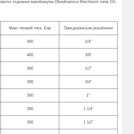
ротні з'єднання виробництва Oleodinamica Marchesini типів GG
Макс.піковий тиск, Бар
Приєднувальне різьблення
400
1/4"
400
3/8"
300
1/2”
300
3/4”
300
1"
300
1 1/4”
300
1 1/2”