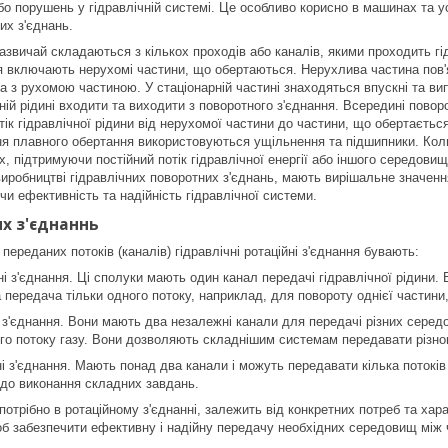
бо порушень у гідравлічній системі. Це особливо корисно в машинах та у
их з'єднань.
зазвичай складаються з кількох проходів або каналів, якими проходить гі
я включають нерухомі частини, що обертаються. Нерухлива частина пов'
а з рухомою частиною. У стаціонарній частині знаходяться впускні та випус
ній рідині входити та виходити з поворотного з'єднання. Всередині повор
к гідравлічної рідини від нерухомої частини до частини, що обертається
ня плавного обертання використовуються ущільнення та підшипники. Коли
, підтримуючи постійний потік гідравлічної енергії або іншого середовищ
иробництві гідравлічних поворотних з'єднань, мають вирішальне значення
и ефективність та надійність гідравлічної системи.
х з'єднаннь
 переданих потоків (каналів) гідравлічні ротаційні з'єднання бувають:
і з'єднання. Ці сполуки мають один канал передачі гідравлічної рідини. 
а передача тільки одного потоку, наприклад, для повороту однієї частини
і з'єднання. Вони мають два незалежні канали для передачі різних середо
ого потоку газу. Вони дозволяють складнішим системам передавати різно
ні з'єднання. Мають понад два канали і можуть передавати кілька потокі
в до виконання складних завдань.
 потрібно в ротаційному з'єднанні, залежить від конкретних потреб та ха
 щоб забезпечити ефективну і надійну передачу необхідних середовищ між