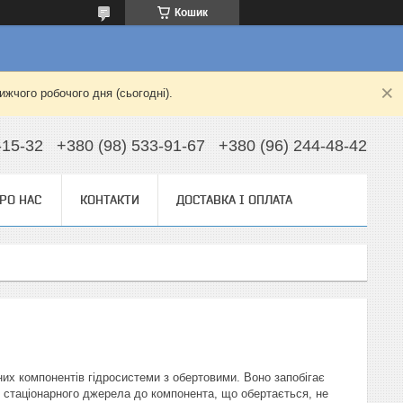
Кошик
жчого робочого дня (сьогодні).
-15-32
+380 (98) 533-91-67
+380 (96) 244-48-42
РО НАС
КОНТАКТИ
ДОСТАВКА І ОПЛАТА
них компонентів гідросистеми з обертовими. Воно запобігає
д стаціонарного джерела до компонента, що обертається, не