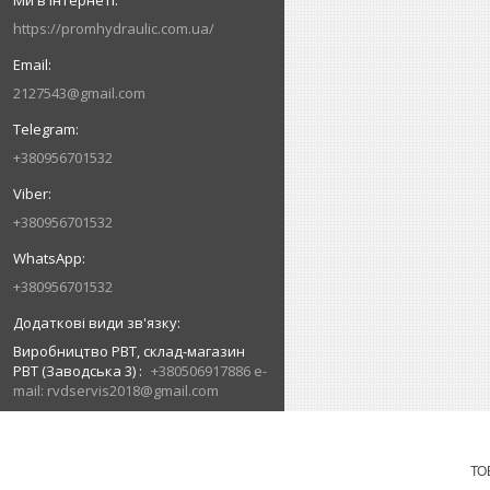
https://promhydraulic.com.ua/
2127543@gmail.com
+380956701532
+380956701532
+380956701532
Виробництво РВТ, склад-магазин
РВТ (Заводська 3)
+380506917886 e-
mail: rvdservis2018@gmail.com