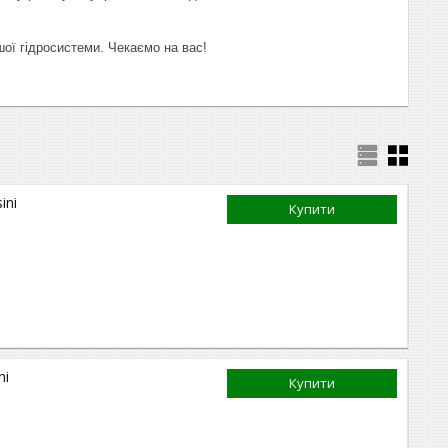
ої гідросистеми. Чекаємо на вас!
ini
Купити
ni
Купити