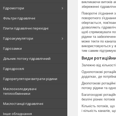
викликаючи витоків а
збереженні гідравлічн
Гідромотори
Поворотні з'єднання 
Фільтри гідравлічні
поворотного з'єднанн
обертається, пов'язан
дозволяють гідравліч
Плити гідравлічні перехідні
щоб спрямовувати поті
рідини та забезпечен
Гідроакумулятори
може текти по каналах
використовуються у в
Гідрозамки
тим самим підтримуюч
Види ротаційни
Дільник потоку гідравлічний
Залежно від кількості
Гідродроселі
Однопотокові ротаційн
додатках, де потрібн
Гідрорегулятори витрати рідини
Двопотокові ротаційн
потоку рідини та одн
Маслоохолоджувачі
теплообмінники
Багатоходові ротацій
безлічі різних потокі
Маслостанції гідравлічні
Кількість потоків, що
і кількість каналів,
Інше обладнання