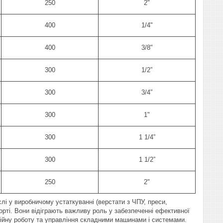
250
2"
400
1/4"
400
3/8"
300
1/2”
300
3/4”
300
1"
300
1 1/4”
300
1 1/2”
250
2"
слі у виробничому устаткуванні (верстати з ЧПУ, преси,
порті. Вони відіграють важливу роль у забезпеченні ефективної
ебійну роботу та управління складними машинами і системами.