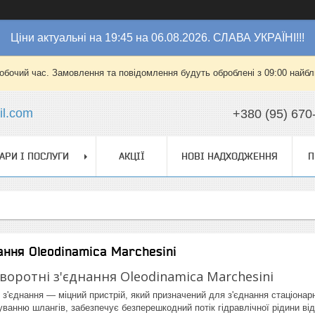
Ціни актуальні на 19:45 на 06.08.2026. СЛАВА УКРАЇНІ!!!
робочий час. Замовлення та повідомлення будуть оброблені з 09:00 найбли
l.com
+380 (95) 670
АРИ І ПОСЛУГИ
АКЦІЇ
НОВІ НАДХОДЖЕННЯ
П
нання Oleodinamica Marchesini
воротні з'єднання Oleodinamica Marchesini
) з'єднання — міцний пристрій, який призначений для з'єднання стаціонар
ванню шлангів, забезпечує безперешкодний потік гідравлічної рідини ві