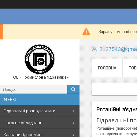
Зараз у компанії не
2127543@gmai
ГОЛОВНА
ТОВ
ТОВ «Промислова гідравліка»
Ротаційні з'єд
Гідравлічні розподільники
Гідравлічні по
Насосне обладнання
Ротаційне (поворотне
пошкодженню і скручу
Клапани гідравлічні