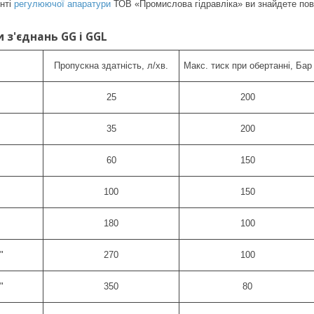
нті
регулюючої апаратури
ТОВ «Промислова гідравліка» ви знайдете пово
 з'єднань GG і GGL
Пропускна здатність, л/хв.
Макс. тиск при обертанні, Бар
25
200
35
200
60
150
100
150
180
100
"
270
100
"
350
80