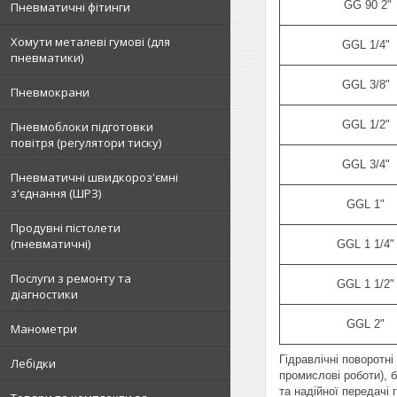
GG 90 2"
Пневматичні фітинги
Хомути металеві гумові (для
GGL 1/4"
пневматики)
GGL 3/8"
Пневмокрани
GGL 1/2"
Пневмоблоки підготовки
повітря (регулятори тиску)
GGL 3/4"
Пневматичні швидкороз'ємні
з'єднання (ШРЗ)
GGL 1"
Продувні пістолети
(пневматичні)
GGL 1 1/4"
Послуги з ремонту та
GGL 1 1/2"
діагностики
GGL 2"
Манометри
Гідравлічні поворотні
Лебідки
промислові роботи), б
та надійної передачі