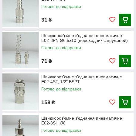
Адаптер приєднання, який може бути інтегрованим
Готово до відправки
чи окремим.
Хоча швидкознімні муфти можуть включати інші компоненти,
31
₴
такі конфігурації зустрічаються рідше стандартних.
Ніпель включає такі структурні елементи:
Швидкороз'ємне з'єднання пневматичне
Корпус;
E02-3PN Ø6,5х10 (переходник с пружиной)
Зворотній клапан;
Готово до відправки
Адаптер приєднання (аналогічно муфті, може бути
71
інтегрованим або окремим);
₴
Ущільнювальний елемент.
Види швидкороз'ємних з'єднань
Швидкороз'ємне з'єднання пневматичне
E02-4SF, 1/2" BSPT
Швидкороз'ємні з'єднання діляться за декількома
Готово до відправки
параметрами: за конструкцією клапанів і за матеріалом
виготовлення.
158
₴
За розташуванням та кількістю клапанів:
Зі вільним проходом (без клапанів)
Швидкороз'ємне з'єднання пневматичне
З клапаном з одного боку (одностороннє замикання)
E02-3SH Ø8
Готово до відправки
З клапанами із двох сторін (двостороннє замикання)