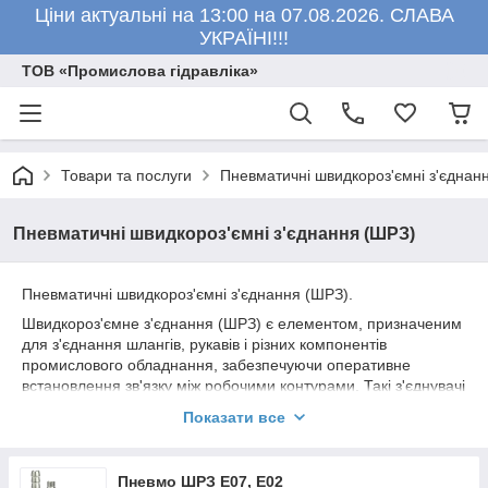
Ціни актуальні на 13:00 на 07.08.2026. СЛАВА
УКРАЇНІ!!!
ТОВ «Промислова гідравліка»
Товари та послуги
Пневматичні швидкороз'ємні з'єднан
Пневматичні швидкороз'ємні з'єднання (ШРЗ)
Пневматичні швидкороз'ємні з'єднання (ШРЗ).
Швидкороз'ємне з'єднання (ШРЗ) є елементом, призначеним
для з'єднання шлангів, рукавів і різних компонентів
промислового обладнання, забезпечуючи оперативне
встановлення зв'язку між робочими контурами. Такі з'єднувачі
можуть бути виготовлені з різноманітних матеріалів, таких як
Показати все
алюміній, нержавіюча сталь, латунь, титан, бронза,
різноманітні металеві сплави та різноманітні пластикові
композиції. ШРЗ відрізняються за довжиною, діаметром,
Пневмо ШРЗ E07, E02