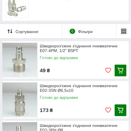
масою та іншими характеристиками. Найпопулярнішими є
вироби з діаметрами 12-150 мм.
Швидкороз'ємні з'єднання можуть виконуватись відповідно до
міжнародних стандартів (ГОСТ, DIN, SAE, ISO), а також за
стандартами самих виробників. У першому випадку вони
взаємозамінні.
Сортування
0
Фільтри
Конструкція ШРЗ
Швидкороз'ємне з'єднання пневматичне
Швидкороз'ємне з'єднання складається з двох основних
E07-4PM, 1/2" BSPT
компонентів, які можуть мати різні найменування, але
Готово до відправки
найбільш точними будуть терміни "муфта" та "ніпель". У
повсякденному мовленні їх також називають "мамою та
татом".
49
₴
Стандартна муфта ("мама") включає такі структурні
елементи:
Швидкороз'ємне з'єднання пневматичне
E02-3SN Ø6,5х10
Корпус;
Готово до відправки
Затискач для фіксації, що включає стопорну втулку та
затискні кульки;
173
₴
Зворотній клапан;
Кільце ущільнювача для забезпечення герметичності
з'єднання;
Швидкороз'ємне з'єднання пневматичне
E02-3PH Ø8