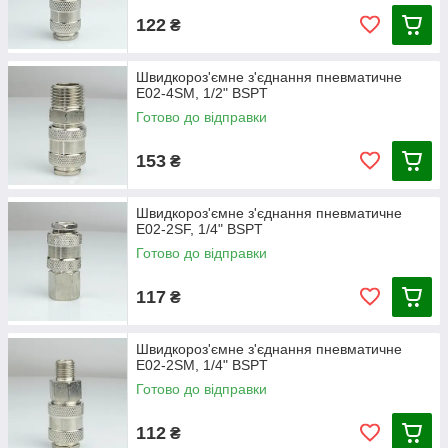
За матеріалом виготовлення:
122
₴
З металу (нержавіюча сталь, латунь, мідь, алюміній
та інші)
Швидкороз'ємне з'єднання пневматичне
З полімерів (поліпропілен, поліімід,
E02-4SM, 1/2" BSPT
полівініліденфторид та інші)
Готово до відправки
При виборі ШРЗ слід врахувати кілька чинників, від яких
залежить тривалість їх служби:
153
₴
Характер робочої речовини (середовища,
енергоносія).
Швидкороз'ємне з'єднання пневматичне
Максимальний робочий тиск.
E02-2SF, 1/4" BSPT
Діапазон робочої температури.
Готово до відправки
Умови експлуатації (підвищена вологість,
запиленість, низькі температури).
117
₴
Швидкороз'ємне з'єднання пневматичне
E02-2SM, 1/4" BSPT
Готово до відправки
112
₴