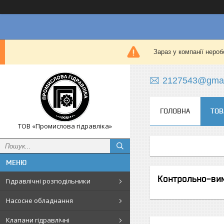
Зараз у компанії нероб
2127543@gmai
ГОЛОВНА
ТОВ
ТОВ «Промислова гідравліка»
Контрольно-вим
Гідравлічні розподільники
Насосне обладнання
Клапани гідравлічні