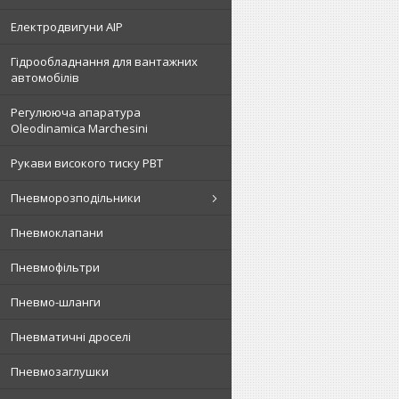
Електродвигуни АІР
Гідрообладнання для вантажних
автомобілів
Регулююча апаратура
Oleodinamica Marchesini
Рукави високого тиску РВТ
Пневморозподільники
Пневмоклапани
Пневмофільтри
Пневмо-шланги
Пневматичні дроселі
Пневмозаглушки