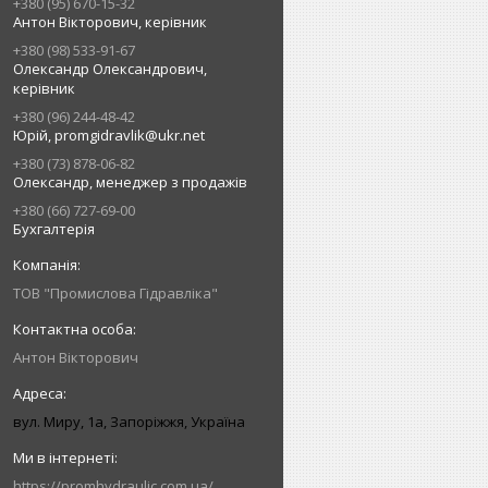
+380 (95) 670-15-32
Антон Вікторович, керівник
+380 (98) 533-91-67
Олександр Олександрович,
керівник
+380 (96) 244-48-42
Юрій, promgidravlik@ukr.net
+380 (73) 878-06-82
Олександр, менеджер з продажів
+380 (66) 727-69-00
Бухгалтерія
ТОВ "Промислова Гідравліка"
Антон Вікторович
вул. Миру, 1а, Запоріжжя, Україна
https://promhydraulic.com.ua/