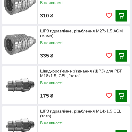
В наявності
310
₴
ШРЗ гідравлічне, різьблення М27х1.5 AGM
(мама)
В наявності
335
₴
Швидкороз'ємне з'єднання (ШРЗ) для РВТ,
М18х1.5, CEL, "тато"
В наявності
175
₴
ШРЗ гідравлічне, різьблення М14х1.5 CEL,
(тато)
В наявності