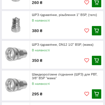
260
₴
ШРЗ гідравлічне, різьблення 1" BSP, (тато)
В наявності
380
₴
ШРЗ гідравлічне, DN12 1/2" BSP, (мама)
В наявності
350
₴
Швидкороз'ємне з'єднання (ШРЗ) для РВТ,
3/8" BSP "мама"
В наявності
295
₴