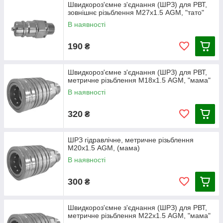
Швидкороз'ємне з'єднання (ШРЗ) для РВТ,
мінімальне влучення бруду всередину системи;
зовнішнє різьблення М27х1.5 AGM, "тато"
В наявності
відповідають стандарту ISO 16028.
Основні переваги швидкороз'ємних з'єднань:
190
₴
швидке підключення та від'єднання гідроліній без
інструмента;
Швидкороз'ємне з'єднання (ШРЗ) для РВТ,
скорочення часу обслуговування техніки;
метричне різьблення М18х1.5 AGM, "мама"
мінімальні втрати робочої рідини;
В наявності
захист гідросистеми від забруднень;
320
₴
можливість оперативної заміни навісного
обладнання; висока герметичність з'єднання;
тривалий термін служби за правильної експлуатації;
ШРЗ гідравлічне, метричне різьблення
М20х1.5 AGM, (мама)
сумісність із багатьма міжнародними стандартами.
В наявності
300
₴
Швидкороз'ємне з'єднання (ШРЗ) для РВТ,
метричне різьблення М22х1.5 AGM, "мама"