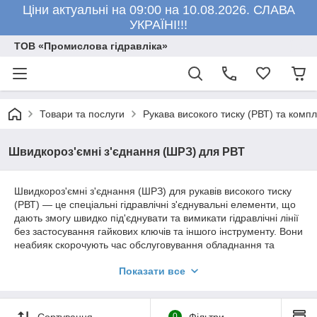
Ціни актуальні на 09:00 на 10.08.2026. СЛАВА
УКРАЇНІ!!!
ТОВ «Промислова гідравліка»
Товари та послуги
Рукава високого тиску (РВТ) та комп
Швидкороз'ємні з'єднання (ШРЗ) для РВТ
Швидкороз'ємні з'єднання (ШРЗ) для рукавів високого тиску
(РВТ) — це спеціальні гідравлічні з'єднувальні елементи, що
дають змогу швидко під'єднувати та вимикати гідравлічні лінії
без застосування гайкових ключів та іншого інструменту. Вони
неабияк скорочують час обслуговування обладнання та
спрощують заміну навісного обладнання.
Показати все
БРС для гідравліки: що собою являють,
які бувають
Сортування
0
Фільтри