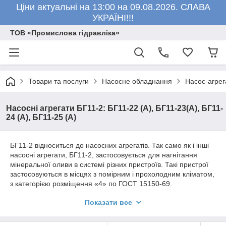
Ціни актуальні на 13:00 на 09.08.2026. СЛАВА
УКРАЇНІ!!!
ТОВ «Промислова гідравліка»
Товари та послуги
Насосне обладнання
Насос-агрег
Насосні агрегати БГ11-2: БГ11-22 (А), БГ11-23(А), БГ11-
24 (А), БГ11-25 (А)
БГ11-2 відноситься до насосних агрегатів. Так само як і інші
насосні агрегати, БГ11-2, застосовується для нагнітання
мінеральної оливи в системі різних пристроїв. Такі пристрої
застосовуються в місцях з помірним і прохолодним кліматом,
з категорією розміщення «4» по ГОСТ 15150-69.
Характеристика насосних агрегатів серії
Показати все
БГ11-2.