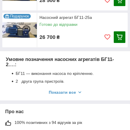
28 500
₴
Подарунок
Насосний агрегат БГ11-25а
Готово до відправки
26 700
₴
Умовне позначення насосних агрегатів БГ11-
2….:
БГ11 — виконання насоса по кріпленню.
2 друга група пристроїв.
2, 3, 4, 5 — типорозмір апарату.
Показати все
А — зменшена подача робочої рідини.
Агрегат БГ11-2...: де і як придбати.
Про нас
Серед усіх насосних агрегатів, апарати серії БГ11-2, ВГ11-11
вважається одним з розповсюджених пристроїв. Купити його
100% позитивних з 94 відгуків за рік
можна в топ-компанії ТОВ «Промислова гідравліка».
Звернувшись до нас, ви не пошкодуєте про свій вибір. Тільки