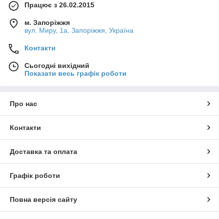
Працює з 26.02.2015
у нас створені умови, які дійсно гідні наших клієнтів, а саме:
Часті знижки.
м. Запоріжжя
вул. Миру, 1а, Запоріжжя, Україна
Гарантія до 1 року.
Контакти
Товар в новому стані.
Зручна і швидка доставка.
Сьогодні вихідний
Показати весь графік роботи
Будь-який спосіб оплати.
Також ми займаємося різними діагностичними та
ремонтними послугами. Для більш детальної інформації
Про нас
зверніться до наших менеджерів за номером телефону.
Контакти
Доставка та оплата
Графік роботи
Повна версія сайту