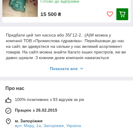
Готово до відправки
15 500
₴
Придбати цей тип насоса або 35Г12-2...(А)М можна у
компанії ТОВ «Промислова гідравліка». Перейшовши до нас
на сайт, ви здивуєтеся на скільки у нас великий асортимент
товарів. На сайті можна знайти багато інших пристроїв, які ви
давно шукали. З кожним днем компанія намагається
дивувати вас. Ми завжди цінуємо своїх клієнтів. Для цього ми
Показати все
створюємо найкращі, найвигідніші умови для співпраці.
Про нас
100% позитивних з 93 відгуків за рік
Працює з 26.02.2015
м. Запоріжжя
вул. Миру, 1а, Запоріжжя, Україна