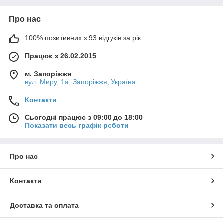
верстатів при тиску до 6.3 МПа, температурі масла від 10°С
до 55°С і температурі навколишнього середовища від мінус
Про нас
60°С до плюс 50°С. Фільтри випускаються у двох виконаннях:
занурювальні та з колбою. Другі застосовуються частіше, т.к.
100% позитивних з 93 відгуків за рік
можуть використовуватися як окремий незалежний фільтр
зливної лінії гідросистеми.
Працює з 26.02.2015
Нашим клієнтам часто потрібні: Фільтри гідравлічні, що
м. Запоріжжя
всмоктують.
вул. Миру, 1а, Запоріжжя, Україна
Для замовлення скористайтесь будь-якою зручною для Вас
формою.
Контакти
Сьогодні працює з 09:00 до 18:00
Показати весь графік роботи
Про нас
Контакти
Доставка та оплата