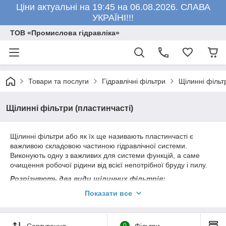
Ціни актуальні на 19:45 на 06.08.2026. СЛАВА
УКРАЇНІ!!!
ТОВ «Промислова гідравліка»
Товари та послуги
Гідравлічні фільтри
Щілинні фільт
Щілинні фільтри (пластинчасті)
Щілинні фільтри або як їх ще називають пластинчасті є
важливою складовою частиною гідравлічної системи.
Виконують одну з важливих для системи функцій, а саме
очищення робочої рідини від всієї непотрібної бруду і пилу.
Розрізняють два види щілинних фільтрів:
Фільтри з різьбовим прикріпленням (63-125-1, 40-80-
Показати все
1, 25-125-1, 25-80-1, 16-125-1, 16-80-1, 10-80-1).
Вставні фільтри (63-125-2, 40-80-2, 25-125-2, 25-80-
2, 16-125-2, 16-80-2, 10-80-2).
Сортування
0
Фільтри