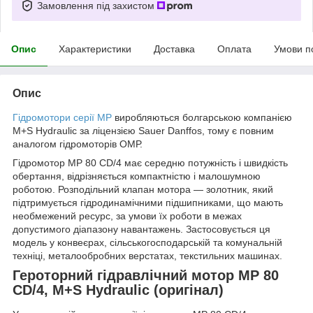
Замовлення під захистом
Опис
Характеристики
Доставка
Оплата
Умови п
Опис
Гідромотори серії MP
виробляються болгарською компанією
M+S Hydraulic за ліцензією Sauer Danffos, тому є повним
аналогом гідромоторів ОМР.
Гідромотор MP 80 CD/4 має середню потужність і швидкість
обертання, відрізняється компактністю і малошумною
роботою. Розподільний клапан мотора — золотник, який
підтримується гідродинамічними підшипниками, що мають
необмежений ресурс, за умови їх роботи в межах
допустимого діапазону навантажень. Застосовується ця
модель у конвеєрах, сільськогосподарській та комунальній
техніці, металообробних верстатах, текстильних машинах.
Героторний гідравлічний мотор MP 80
CD/4, M+S Hydraulic (оригінал)