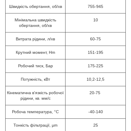
Швидкість обертання, об/хв
755-945
Мінімальна швидкість
10
обертання, об/хв
Витрата рідини, л/хв
60-75
Крутний момент, Hm
151-195
Робочий тиск, Бар
175-225
Потужність, кВт
10,2-12,5
Кінематична в'язкість робочої
20-75
рідини, кв. мм/с
Робоча температура, °С
-40-140
Тонкість фільтрації, µm
25