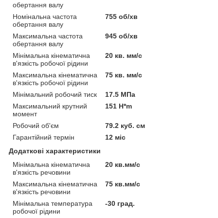
обертання валу
Номінальна частота
755 об/хв
обертання валу
Максимальна частота
945 об/хв
обертання валу
Мінімальна кінематична
20 кв. мм/с
в'язкість робочої рідини
Максимальна кінематична
75 кв. мм/с
в'язкість робочої рідини
Мінімальний робочий тиск
17.5 МПа
Максимальний крутний
151 H*m
момент
Робочий об'єм
79.2 куб. см
Гарантійний термін
12 міс
Додаткові характеристики
Мінімальна кінематична
20 кв.мм/с
в'язкість речовини
Максимальна кінематична
75 кв.мм/с
в'язкість речовини
Мінімальна температура
-30 град.
робочої рідини