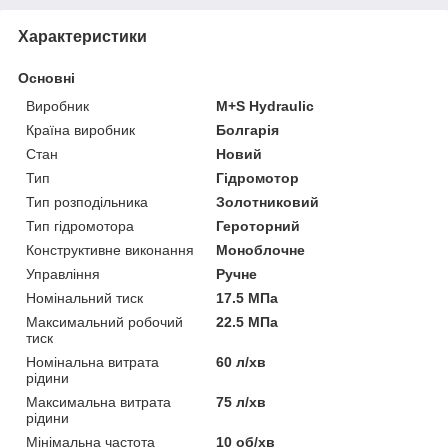
Характеристики
Основні
Виробник
M+S Hydraulic
Країна виробник
Болгарія
Стан
Новий
Тип
Гідромотор
Тип розподільника
Золотниковий
Тип гідромотора
Героторний
Конструктивне виконання
Моноблочне
Управління
Ручне
Номінальний тиск
17.5 МПа
Максимальний робочий
22.5 МПа
тиск
Номінальна витрата
60 л/хв
рідини
Максимальна витрата
75 л/хв
рідини
Мінімальна частота
10 об/хв