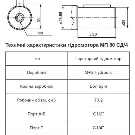
Технічні характеристики гідромотора МП 80 СД/4
Тип
Героторний гідромотор
Виробник
M+S Hydraulic
Країна виробник
Болгарія
Робочий об'єм, см3
79,2
Порт А-В
G1/2"
Порт T
G1/4''