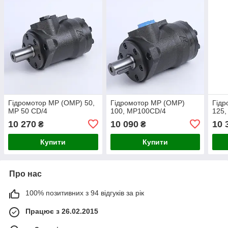
Гідромотор MP (OMP) 50,
Гідромотор MP (OMP)
Гідр
MP 50 CD/4
100, MP100CD/4
125
10 270
10 090
10 
₴
₴
Купити
Купити
Про нас
100% позитивних з 94 відгуків за рік
Працює з 26.02.2015