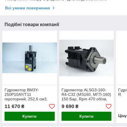
Всі умови повернення
Подібні товари компанії
Гідромотор BM3Y-
Гідромотор ALSG3-160-
Гідр
250P10AY/T11
R4-C32 (MS160, МГП-160)
R
героторний, 252,6 см3,
150 Бар, Rpm 470 об/хв,
Pmax 200 бар, M 684 Нм,
M 316 Hm, Amber Line
11 670
9 690
₴
₴
Об. 295 об/хв.
Цін
Купити
Купити