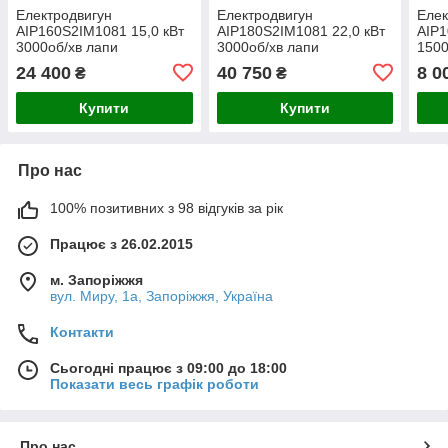
Електродвигун
Електродвигун
Елек
АІР160Ѕ2ІМ1081 15,0 кВт
АІР180Ѕ2ІМ1081 22,0 кВт
АІР1
3000об/хв лапи
3000об/хв лапи
1500
(електричний двигун АІР)
(електричний двигун АІР)
(еле
24 400
40 750
8 0
₴
₴
380В
380В
380
Купити
Купити
Про нас
100% позитивних з 98 відгуків за рік
Працює з 26.02.2015
м. Запоріжжя
вул. Миру, 1а, Запоріжжя, Україна
Контакти
Сьогодні працює з 09:00 до 18:00
Показати весь графік роботи
Про нас