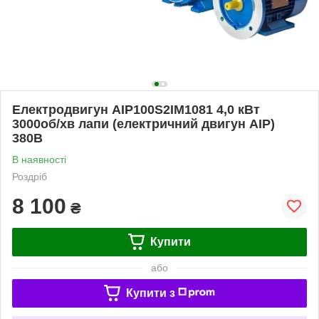
Електродвигун АІР100Ѕ2ІМ1081 4,0 кВт
3000об/хв лапи (електричний двигун АІР)
380В
В наявності
Роздріб
8 100
₴
Купити
або
Купити з