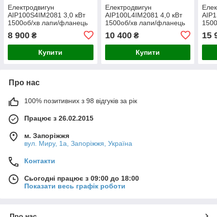
Електродвигун
Електродвигун
Елек
АІР100Ѕ4ІМ2081 3,0 кВт
АІР100L4ІМ2081 4,0 кВт
АІР1
1500об/хв лапи/фланець
1500об/хв лапи/фланець
1500
(електричний двигун АІР)
(електричний двигун АІР)
(еле
8 900
10 400
15 
₴
₴
380В
380В
380
Купити
Купити
Про нас
100% позитивних з 98 відгуків за рік
Працює з 26.02.2015
м. Запоріжжя
вул. Миру, 1а, Запоріжжя, Україна
Контакти
Сьогодні працює з 09:00 до 18:00
Показати весь графік роботи
Про нас