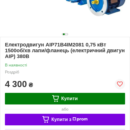
Електродвигун АІР71В4ІМ2081 0,75 кВт
1500об/хв лапи/фланець (електричний двигун
АІР) 380В
В наявності
Роздріб
4 300
₴
Купити
або
Купити з