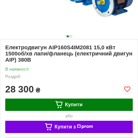
Електродвигун АІР160Ѕ4ІМ2081 15,0 кВт
1500об/хв лапи/фланець (електричний двигун
АІР) 380В
В наявності
Роздріб
28 300
₴
Купити
або
Купити з