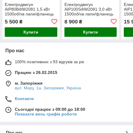
Електродвигун
Електродвигун
Елек
АІР80В4ІМ2081 1,5 кВт
АІР100Ѕ4ІМ2081 3,0 кВт
АІР1
1500об/хв лапи/фланець
1500об/хв лапи/фланець
1500
(електричний двигун АІР)
(електричний двигун АІР)
(еле
5 500
8 900
15 
₴
₴
380В
380В
380
Купити
Купити
Про нас
100% позитивних з 93 відгуків за рік
Працює з 26.02.2015
м. Запоріжжя
вул. Миру, 1а, Запоріжжя, Україна
Контакти
Сьогодні працює з 09:00 до 18:00
Показати весь графік роботи
Про нас