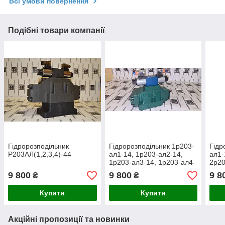
Всі умови повернення
Подібні товари компанії
Гідророзподільник
Гідророзподільник 1р203-
Гідр
Р203АЛ(1,2,3,4)-44
ал1-14, 1р203-ал2-14,
ал1-
1р203-ал3-14, 1р203-ал4-
2р20
14, РЕХ20.3-АЛ2-14,
14, 
9 800
9 800
9 8
₴
₴
ВЕХ20 АЛ2-14
АЛ1
Купити
Купити
Акційні пропозиції та новинки