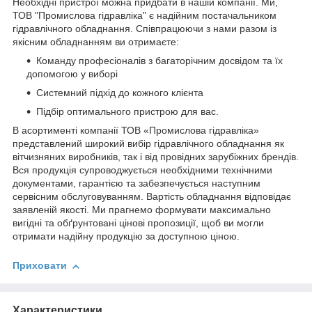
Необхідні пристрої можна придбати в нашій компанії. Ми,
ТОВ "Промислова гідравліка" є надійним постачальником
гідравлічного обладнання. Співпрацюючи з нами разом із
якісним обладнанням ви отримаєте:
Команду професіоналів з багаторічним досвідом та їх
допомогою у виборі
Системний підхід до кожного клієнта
Підбір оптимального пристрою для вас.
В асортименті компанії ТОВ «Промислова гідравліка»
представлений широкий вибір гідравлічного обладнання як
вітчизняних виробників, так і від провідних зарубіжних брендів.
Вся продукція супроводжується необхідними технічними
документами, гарантією та забезпечується наступним
сервісним обслуговуванням. Вартість обладнання відповідає
заявленій якості. Ми прагнемо формувати максимально
вигідні та обґрунтовані цінові пропозиції, щоб ви могли
отримати надійну продукцію за доступною ціною.
Приховати
Характеристики