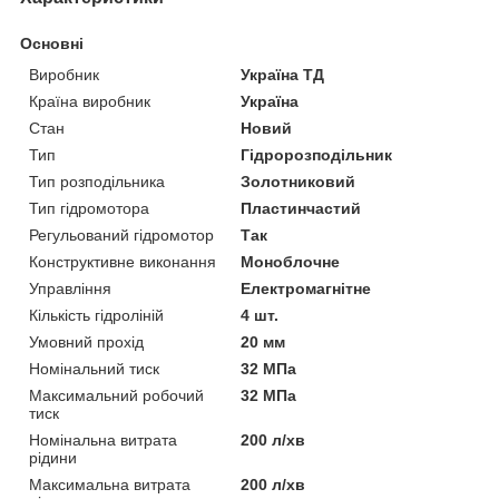
Основні
Виробник
Україна ТД
Країна виробник
Україна
Стан
Новий
Тип
Гідророзподільник
Тип розподільника
Золотниковий
Тип гідромотора
Пластинчастий
Регульований гідромотор
Так
Конструктивне виконання
Моноблочне
Управління
Електромагнітне
Кількість гідроліній
4 шт.
Умовний прохід
20 мм
Номінальний тиск
32 МПа
Максимальний робочий
32 МПа
тиск
Номінальна витрата
200 л/хв
рідини
Максимальна витрата
200 л/хв