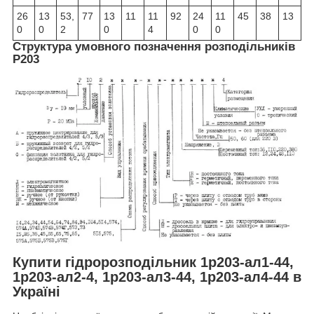
26
13
53,
77
13
11
11
92
24
11
45
38
13
0
0
2
0
4
0
0
Структура умовного позначення розподільників
Р203
Купити гідророзподільник 1р203-ал1-44,
1р203-ал2-4, 1р203-ал3-44, 1р203-ал4-44 в
Україні