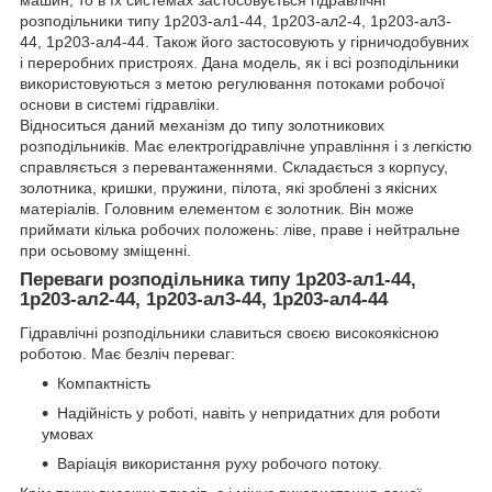
машин, то в їх системах застосовується гідравлічні
розподільники типу 1р203-ал1-44, 1р203-ал2-4, 1р203-ал3-
44, 1р203-ал4-44. Також його застосовують у гірничодобувних
і переробних пристроях. Дана модель, як і всі розподільники
використовуються з метою регулювання потоками робочої
основи в системі гідравліки.
Відноситься даний механізм до типу золотникових
розподільників. Має електрогідравлічне управління і з легкістю
справляється з перевантаженнями. Складається з корпусу,
золотника, кришки, пружини, пілота, які зроблені з якісних
матеріалів. Головним елементом є золотник. Він може
приймати кілька робочих положень: ліве, праве і нейтральне
при осьовому зміщенні.
Переваги розподільника типу 1р203-ал1-44,
1р203-ал2-44, 1р203-ал3-44, 1р203-ал4-44
Гідравлічні розподільники славиться своєю високоякісною
роботою. Має безліч переваг:
Компактність
Надійність у роботі, навіть у непридатних для роботи
умовах
Варіація використання руху робочого потоку.