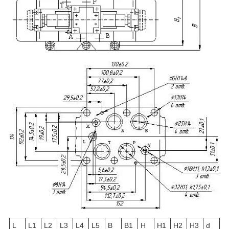
L
L1
L2
L3
L4
L5
В
В1
H
H1
H2
H3
d