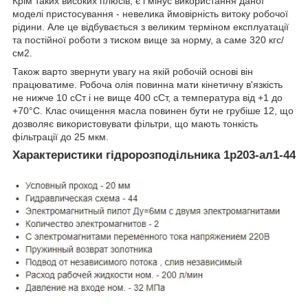
Крім таких високих плюсів, є і мінус використання даної
моделі пристосування - невелика ймовірність витоку робочої
рідини. Але це відбувається з великим терміном експлуатації
та постійної роботи з тиском вище за норму, а саме 320 кгс/
см2.
Також варто звернути увагу на якій робочій основі він
працюватиме. Робоча олія повинна мати кінетичну в'язкість
не нижче 10 сСт і не вище 400 сСт, а температура від +1 до
+70°С. Клас очищення масла повинен бути не грубіше 12, що
дозволяє використовувати фільтри, що мають тонкість
фільтрації до 25 мкм.
Характеристики гідророзподільника 1р203-ал1-44