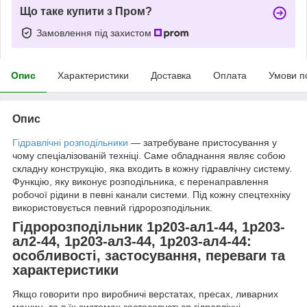
Що таке купити з Пром?
Замовлення під захистом
Опис
Характеристики
Доставка
Оплата
Умови п
Опис
Гідравлічні розподільники
— затребуване пристосування у
чому спеціалізованій техніці. Саме обладнання являє собою
складну конструкцію, яка входить в кожну гідравлічну систему.
Функцію, яку виконує розподільника, є перенаправлення
робочої рідини в певні канали системи. Під кожну спецтехніку
використовується певний гідророзподільник.
Гідророзподільник 1р203-ал1-44, 1р203-
ал2-44, 1р203-ал3-44, 1р203-ал4-44:
особливості, застосування, переваги та
характеристики
Якщо говорити про виробничі верстатах, пресах, ливарних