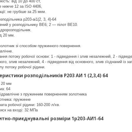
кість: від 10 до 400 ст,
е нижче 12 за ISO 4406,
ції: не грубіше за 25 мкм.
подільника р203-аі1(2, 3, 4)-64
лений у розподільнику ВЕ6; 2 — пілот ВЕ10.
ідророзподільник.
д 20 мм.
олотник зі способом пружинного повернення.
авлічне.
нання потоку робочої основи: 1 - підведення і злив незалежний, 2 - підвед
ого, злив незалежний, 4 - підведення від основного, злив з'єднаний із з
лу потоку робочої рідини.
еристики розподільників Р203 АИ 1 (2,3,4) 64
 20 мм
ма: 64
гідравлічне з пружинним поверненням золотника
отника: пружинне
ата робочої рідини: 160-200 л/хв.
иск на вході: 32 МПа
итно-приєднувальні розміри 1р203-АИ1-64