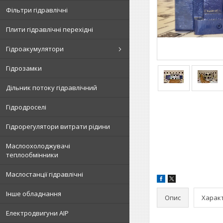
Фільтри гідравлічні
Плити гідравлічні перехідні
Гідроакумулятори
Гідрозамки
Дільник потоку гідравлічний
Гідродроселі
Гідрорегулятори витрати рідини
Маслоохолоджувачі
теплообмінники
Маслостанції гідравлічні
Інше обладнання
Опис
Харак
Електродвигуни АІР