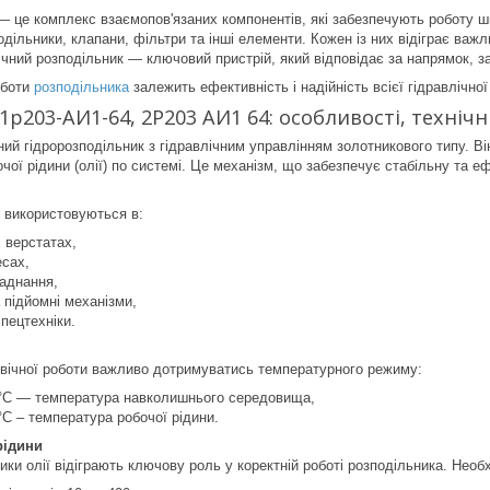
— це комплекс взаємопов'язаних компонентів, які забезпечують роботу 
одільники, клапани, фільтри та інші елементи. Кожен із них відіграє важ
чний розподільник — ключовий пристрій, який відповідає за напрямок, за
оботи
розподільника
залежить ефективність і надійність всієї гідравлічної
1р203-АИ1-64, 2Р203 АИ1 64: особливості, техніч
ний гідророзподільник з гідравлічним управлінням золотникового типу. В
очої рідини (олії) по системі. Це механізм, що забезпечує стабільну та 
о використовуються в:
 верстатах,
есах,
аднання,
 підйомні механізми,
спецтехніки.
овічної роботи важливо дотримуватись температурного режиму:
5°C — температура навколишнього середовища,
°C – температура робочої рідини.
рідини
ики олії відіграють ключову роль у коректній роботі розподільника. Нео