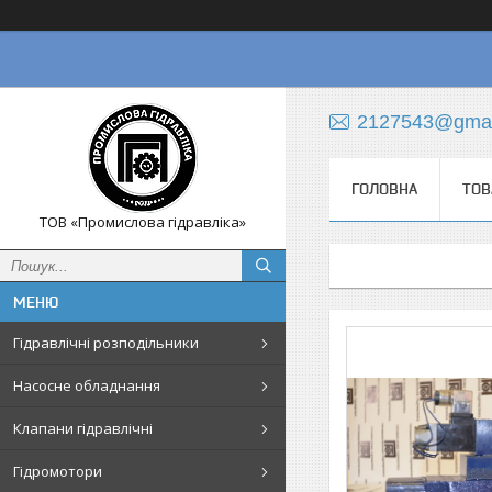
2127543@gmai
ГОЛОВНА
ТОВ
ТОВ «Промислова гідравліка»
Гідравлічні розподільники
Насосне обладнання
Клапани гідравлічні
Гідромотори