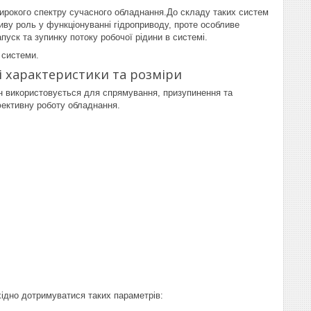
широкого спектру сучасного обладнання.До складу таких систем
ливу роль у функціонуванні гідроприводу, проте особливе
пуск та зупинку потоку робочої рідини в системі.
 системи.
ні характеристики та розміри
ін використовується для спрямування, призупинення та
ефективну роботу обладнання.
бхідно дотримуватися таких параметрів: