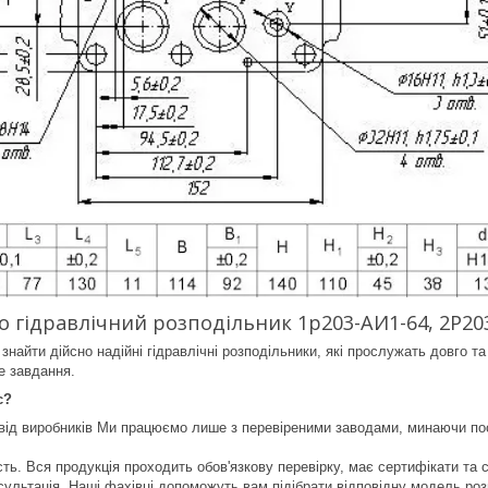
о гідравлічний розподільник 1р203-АИ1-64, 2Р20
 знайти дійсно надійні гідравлічні розподільники, які прослужать довго 
е завдання.
с?
від виробників Ми працюємо лише з перевіреними заводами, минаючи пос
сть. Вся продукція проходить обов'язкову перевірку, має сертифікати та 
ультація. Наші фахівці допоможуть вам підібрати відповідну модель роз