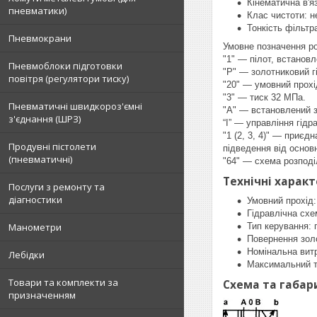
Кінематична в'яз
пневматики)
Клас чистоти: н
Тонкість фільтра
Пневмокрани
Умовне позначення роз
"1" — пілот, встанов
Пневмоблоки підготовки
"Р" — золотниковий г
повітря (регулятори тиску)
"20" — умовний прохі
"3" — тиск 32 МПа.
Пневматичні швидкороз'ємні
"А" — встановлений з
з'єднання (ШРЗ)
“І” — управління гідр
"1 (2, 3, 4)" — приєд
Продувні пістолети
підведення від основн
(пневматичні)
"64" — схема розподі
Технічні характ
Послуги з ремонту та
діагностики
Умовний прохід:
Гідравлічна схе
Манометри
Тип керування: 
Повернення зол
Номінальна витр
Лебідки
Максимальний т
Товари та комплекти за
Схема та габар
призначенням