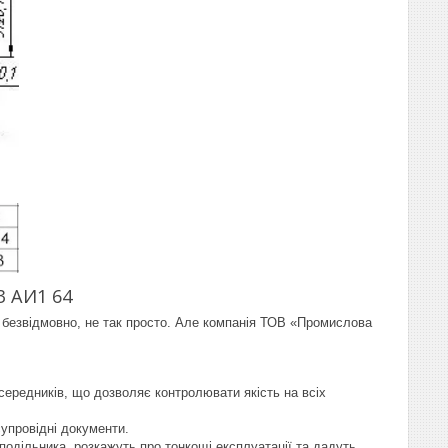
3 АИ1 64
та безвідмовно, не так просто. Але компанія ТОВ «Промислова
ередників, що дозволяє контролювати якість на всіх
супровідні документи.
подільника, розкажуть про тонкощі експлуатації та дадуть