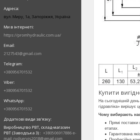
вул. Миру, 1а, Запоріжжя, Україна
https://promhydraulic.com.ua/
2127543@gmail.com
+380956701532
+380956701532
Купити вигідн
На сьогоднішній день
гідравліка» вирішує ц
+380956701532
Чому вибирають на
Прямі поставки 
Виробництво РВТ, склад-магазин
етапах.
РВТ (Заводська 3)
+380506917886 e-
Гарантована які
mail: rvdservis2018@gmail.com
Професійна конс