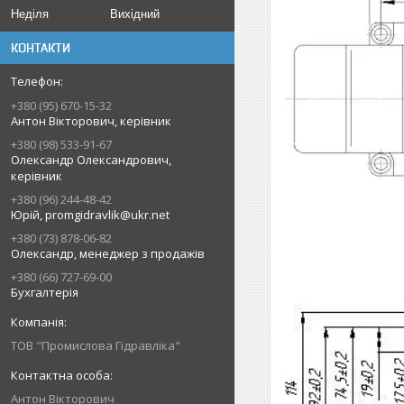
Неділя
Вихідний
КОНТАКТИ
+380 (95) 670-15-32
Антон Вікторович, керівник
+380 (98) 533-91-67
Олександр Олександрович,
керівник
+380 (96) 244-48-42
Юрій, promgidravlik@ukr.net
+380 (73) 878-06-82
Олександр, менеджер з продажів
+380 (66) 727-69-00
Бухгалтерія
ТОВ "Промислова Гідравліка"
Антон Вікторович