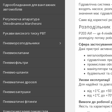
Гідрообладнання для вантажних
Гідравлічна система 
автомобілів
входять насоси, розп
значення має гідравлі
Регулююча апаратура
Саме від коректної р
Oleodinamica Marchesini
Розподільник 
Рукави високого тиску РВТ
Р203 АИ — це 4-ліній
розподілу потоку роб
Пневморозподільники
Сфера застосування
Дані пристрої активн
Пневмоклапани
металообробних
гідравлічних пр
Пневмофільтри
промислове обл
маніпулятори та
Пневмо-шланги
будівельної та 
Умови експлуатації
Пневматичні дроселі
Для надійної та довг
від +1°C до +5
Пневмозаглушки
від +1°C до +70
Пневматичні фітинги
Вимоги до робочої 
Якість та характерист
Хомути металеві гумові (для