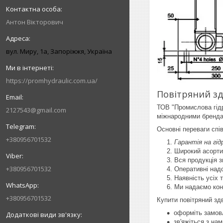
Антон Вікторович
вул. Миру, 1а, Запоріжжя, Україна
https://promhydraulic.com.ua/
Повітряний зд
ТОВ "Промислова гідр
2127543@gmail.com
міжнародними брендам
Основні переваги спі
+380956701532
Гарантія на гід
Широкий асорти
Вся продукція з
+380956701532
Оперативні над
Наявність усіх 
Ми надаємо кон
+380956701532
Купити повітряний з
оформіть замовл
зв'яжіться з на