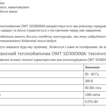
іка;
реси, навантажувачі;
більні крани;
 теплообмінник OMT SD300300A використовується при робочому середов
 швидко та якісно справляється з поставленим перед ним завданням.
ообмінники мають досить тендітну конструкцію, яка легко забруднюєть
тановлювати додаткові очисні модулі.
ть вирішити будь-яку проблему. Зв'яжіться з нами за телефонами, які вк
воєний теплообмінник OMT SD300300A: технічн
тавлені основні технічні характеристики маслоохолоджувача OMT SD300
Значення
50 - 60 Гц
380 В
80-260 л/хв
я
1380 об/хв
0,075 кВт