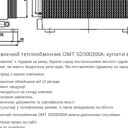
воєний теплообмінник OMT SD300300A: купити в
авліка" є лідером на ринку України серед постачальників якісного гідра
и, які мають бездоганну репутацію. Ми поставляємо гідравліку на заводи,
впраці з нашою компанією:
равлічне обладнання від 12 місяців.
мент продукції.
находиться на складі компанії.
силання замовлень.
технічних документів та сертифікатів якості.
сультації у телефонному режимі, а також виїжджаємо на об'єкти.
двоєний теплообмінник OMT SD300300A можна декількома способами:
ення прямо на сайті;
ми по телефону;