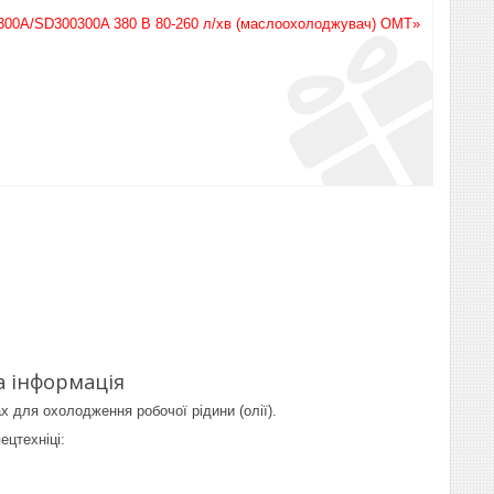
0300A/SD300300A 380 В 80-260 л/хв (маслоохолоджувач) OMT»
а інформація
 для охолодження робочої рідини (олії).
ецтехніці: