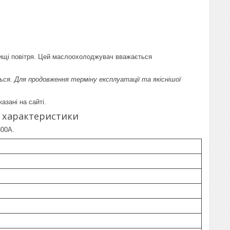
ищі повітря. Цей маслоохолоджувач вважається
ся. Для продовження терміну експлуатації та якіснішої
азані на сайті.
і характеристики
300A.