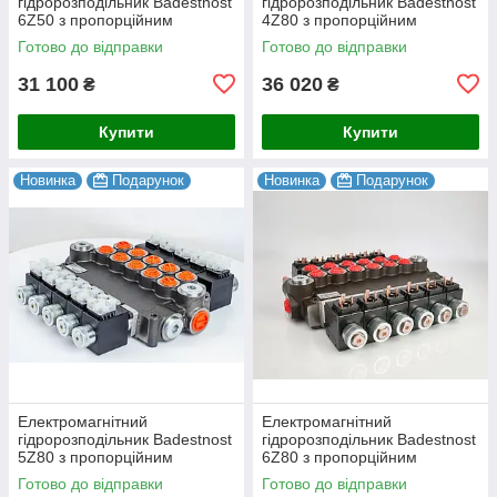
гідророзподільник Badestnost
гідророзподільник Badestnost
6Z50 з пропорційним
4Z80 з пропорційним
керуванням (12В/24В)
керуванням (12В/24В)
Готово до відправки
Готово до відправки
31 100
36 020
₴
₴
Купити
Купити
Новинка
Подарунок
Новинка
Подарунок
Електромагнітний
Електромагнітний
гідророзподільник Badestnost
гідророзподільник Badestnost
5Z80 з пропорційним
6Z80 з пропорційним
керуванням (12В/24В)
керуванням (12В/24В)
Готово до відправки
Готово до відправки