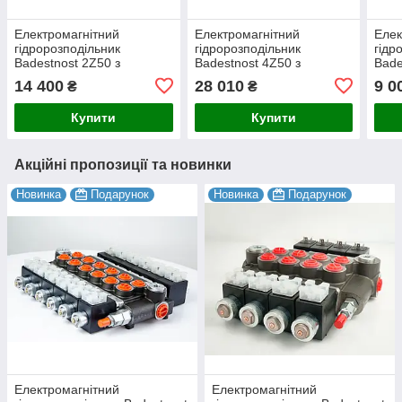
Електромагнітний
Електромагнітний
Елек
гідророзподільник
гідророзподільник
гідр
Badestnost 2Z50 з
Badestnost 4Z50 з
Bade
пропорційним керуванням
пропорційним керуванням
проп
14 400
28 010
9 0
₴
₴
(12В/24В)
(12В/24В)
(12В
Купити
Купити
Акційні пропозиції та новинки
Новинка
Подарунок
Новинка
Подарунок
Електромагнітний
Електромагнітний