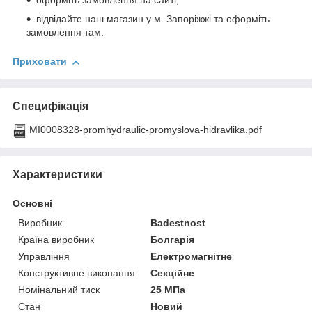
оформіть замовлення на сайті;
відвідайте наш магазин у м. Запоріжжі та оформіть
замовлення там.
Приховати
Специфікація
MI0008328-promhydraulic-promyslova-hidravlika.pdf
Характеристики
Основні
Виробник
Badestnost
Країна виробник
Болгарія
Управління
Електромагнітне
Конструктивне виконання
Секційне
Номінальний тиск
25 МПа
Стан
Новий