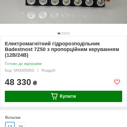
Електромагнітний гідророзподільник
Badestnost 7Z50 з пропорційним керуванням
(12В/24В)
Готово до відправки
Код: MI0005850
Роздріб
48 330
₴
Купити
Вольтаж
12
24