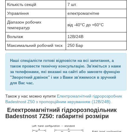
Кількість секцій
7 шт.
Управління
електромагнітне
Діапазон робочих
від -40°C до +60°C
температур
Вольтаж
12В/24В
Максимальний робочий тиск
250 Бар
Наші спеціалісти готові відповісти на всі запитання, а
також провести технічну консультацію. Зв'яжіться з нами
за телефонами, які вказані на сайті або замовте функцію
"Зворотний дзвінок" і ми з Вами зв'яжемося в зручний
для Вас час.
Також у нас можно купити
Електромагнітний гідророзробник
Badestnost Z50 з пропорційним керуванням (12В/24В).
Електромагнітний гідророзподільник
Badestnost 7Z50: габаритні розміри