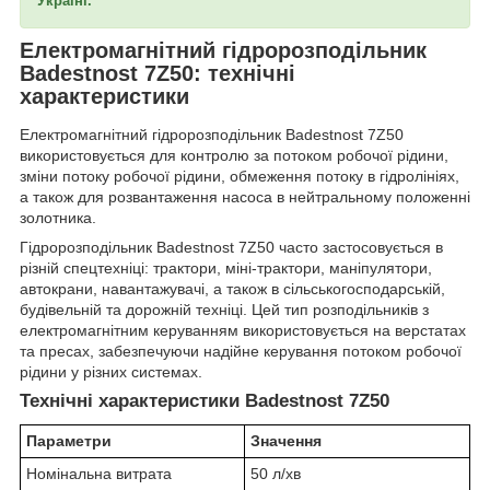
Україні.
Електромагнітний гідророзподільник
Badestnost 7Z50: технічні
характеристики
Електромагнітний гідророзподільник Badestnost 7Z50
використовується для контролю за потоком робочої рідини,
зміни потоку робочої рідини, обмеження потоку в гідролініях,
а також для розвантаження насоса в нейтральному положенні
золотника.
Гідророзподільник Badestnost 7Z50 часто застосовується в
різній спецтехніці: трактори, міні-трактори, маніпулятори,
автокрани, навантажувачі, а також в сільськогосподарській,
будівельній та дорожній техніці. Цей тип розподільників з
електромагнітним керуванням використовується на верстатах
та пресах, забезпечуючи надійне керування потоком робочої
рідини у різних системах.
Технічні характеристики Badestnost 7Z50
Параметри
Значення
Номінальна витрата
50 л/хв