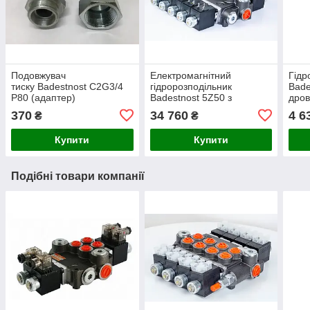
Подовжувач
Електромагнітний
Гідр
тиску Badestnost C2G3/4
гідророзподільник
Bade
P80 (адаптер)
Badestnost 5Z50 з
дров
пропорційним керуванням
370
34 760
4 6
₴
₴
(12В/24В)
Купити
Купити
Подібні товари компанії