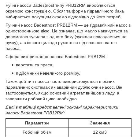
Ручні насоси Badestnost типу PRB12RM виробляються
окремою конструкцією. Обсяг та форма гідравлічного бака
вибирається покупцем окремо відповідно до його потреб.
Ручний насос Badestnost PRB12RM — це гідравлічний насос з
односторонньою дією. Це означає, що масло накачується за
допомогою зусилля з одного боку (зусилля покладається на
ручку), а з іншого циліндр рухається під власною вагою
насоса.
Сфера використання насоса Badestnost PRB12M:
верстати та преса;
підйомники невеликого розміру.
Також цей тип насоса часто використовується в різних
гідравлічних системах як аварійний дублюючий насос. Він
застосовується, якщо основний агрегат вийшов з ладу, а
завершити робочий цикл необхідно.
Далі в таблиці представлені основні характеристики
насосу Badestnost PRB12RM:
Параметри
Значення
Робочий об'єм
12 см3