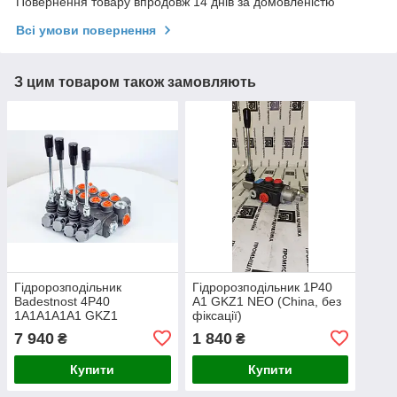
Повернення товару впродовж 14 днів за домовленістю
Всі умови повернення
З цим товаром також замовляють
Гідророзподільник
Гідророзподільник 1Р40
Badestnost 4Р40
А1 GKZ1 NEO (China, без
1A1A1A1A1 GKZ1
фіксації)
розподільник 04p40
7 940
1 840
₴
₴
Купити
Купити