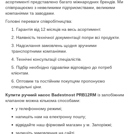
асортименті представлено багато міжнародних брендів. Ми
співпрацюємо з невеликими підприємствами, великими
компаніями та заводами.
Головні переваги співробітництва:
Гарантія від 12 місяців на весь асортимент.
Наявність технічної документації попри всі продукти.
Надсилання замовлень щодня зручними
транспортними компаніями.
Технічні консультації спеціалістів.
Підбір необхідно гідравліки відповідно до потреб
клієнтам.
Оптовим та постійним покупцям пропонуємо
спеціальні ціни.
Купити ручний насос Badestnost PRB12RM
із запобіжним
клапаном можна кількома способами:
у телефонному режимі;
напишіть нам на електронну пошту;
відвідайте наш фірмовий магазин у м. Запоріжжі;
залишіть замовлення на сайті.