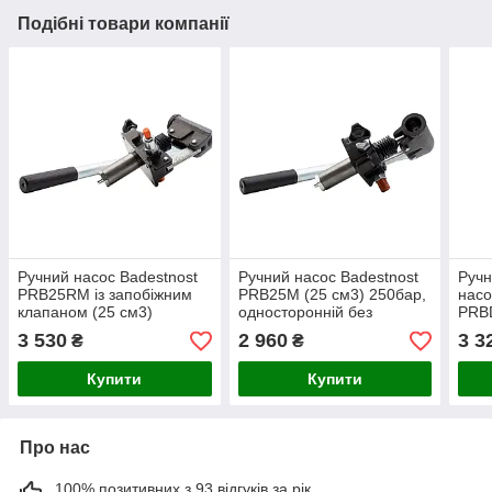
Подібні товари компанії
Ручний насос Badestnost
Ручний насос Badestnost
Ручн
PRB25RM із запобіжним
PRB25M (25 см3) 250бар,
насо
клапаном (25 см3)
односторонній без
PRBD
250бар, односторонній
клапану
клап
3 530
2 960
3 3
₴
₴
Купити
Купити
Про нас
100% позитивних з 93 відгуків за рік