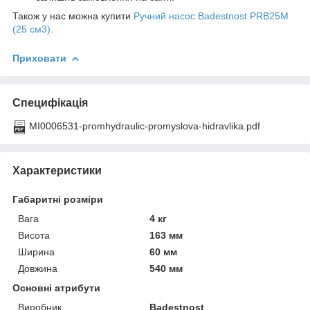
Також у нас можна купити
Ручний насос Badestnost PRB25M
(25 см3).
Приховати
Специфікація
MI0006531-promhydraulic-promyslova-hidravlika.pdf
Характеристики
Габаритні розміри
Вага
4 кг
Висота
163 мм
Ширина
60 мм
Довжина
540 мм
Основні атрибути
Виробник
Badestnost