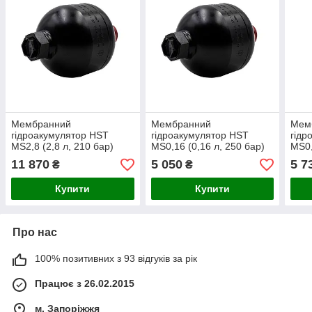
Мембранний
Мембранний
Мем
гідроакумулятор HST
гідроакумулятор HST
гідр
MS2,8 (2,8 л, 210 бар)
MS0,16 (0,16 л, 250 бар)
MS0,
11 870
5 050
5 7
₴
₴
Купити
Купити
Про нас
100% позитивних з 93 відгуків за рік
Працює з 26.02.2015
м. Запоріжжя