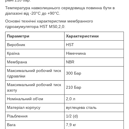
рівні 210 бар.
Температура навколишнього середовища повинна бути в
діапазоні від -20°С до +90°С.
Основні технічні характеристики мембранного
гідроакумулятора HST MS0,2,0:
Параметри
Характеристики
Виробник
HST
Країна
Німеччина
Мембрана
NBR
Максимальний робочий тиск
300 Бар
гідравліки
Максимальний робочий тиск
210 Бар
азоту
Номінальний об'єм
2,0 л
Матеріал корпусу
вуглецева сталь
Різьблення
1/2 (d)
Вага
7,9 кг