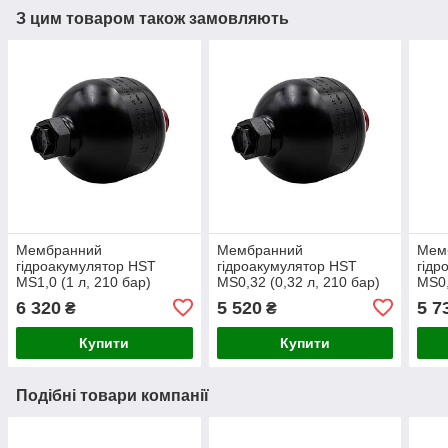
З цим товаром також замовляють
Мембранний
Мембранний
Мем
гідроакумулятор HST
гідроакумулятор HST
гідр
MS1,0 (1 л, 210 бар)
MS0,32 (0,32 л, 210 бар)
MS0,
6 320
5 520
5 7
₴
₴
Купити
Купити
Подібні товари компанії