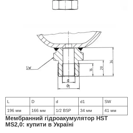
L
D
d
d1
SW
196 мм
166 мм
1/2 BSP
34 мм
41 мм
Мембранний гідроакумулятор HST
MS2,0: купити в Україні