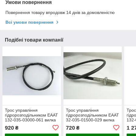
Умови повернення
Повернення товару впродовж 14 днів за домовленістю
Всі умови повернення
Подібні товари компанії
Трос управління
Трос управління
Трос
гідророзподільником ЕААТ
гідророзподільником ЕААТ
гідр
132-035-03000-061 вилка
32-035-01500-029 вилка
132-
з комплектом підключення
без комплекту
без 
920
720
1 2
₴
₴
до розподільника 3м.
підключення до
підк
розподільника 1,5м.
розп