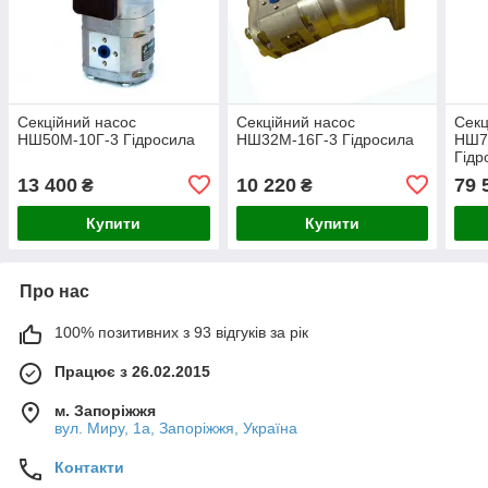
Секційний насос
Секційний насос
Секц
НШ50М-10Г-3 Гідросила
НШ32М-16Г-3 Гідросила
НШ7
Гідр
13 400
10 220
79 
₴
₴
Купити
Купити
Про нас
100% позитивних з 93 відгуків за рік
Працює з 26.02.2015
м. Запоріжжя
вул. Миру, 1а, Запоріжжя, Україна
Контакти