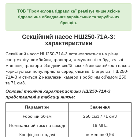
ТОВ "Промислова гідравліка" реалізує лише якісне
гідравлічне обладнання українських та зарубіжних
брендів.
Секційний насос НШ250-71А-3:
характеристики
Секційний насос НШ250-71А-3 встановлюється на різну
спецтехніку: комбайни, трактори, комунальні та будівельні
машини, трактори. Завдяки своїй високій зносостійкості насос
користується популярністю серед клієнтів. В агрегаті НШ250-
71А-3 міститься 2 незалежні камери з робочим об'ємом 250
та 71 см3.
Основні технічні характеристики НШ250-71А-3
представлені в таблиці нижче:
Параметри
Значення
Робочий об'єм
250 см3 / 71 см3
Номінальний тиск на виході
16 МПа
Коефіцієнт подачі
не менше 0,94