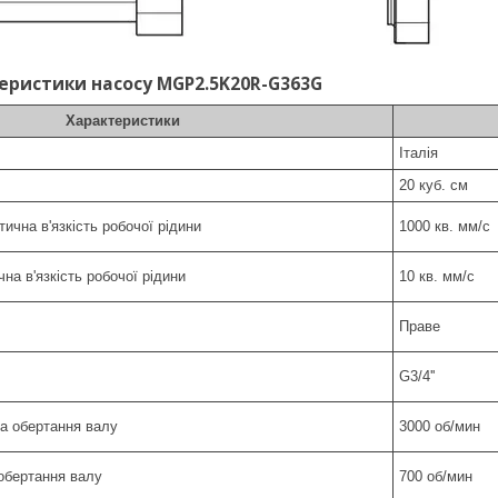
теристики насосу MGP2.5K20R-G363G
Характеристики
Італія
20 куб. см
ична в'язкість робочої рідини
1000 кв. мм/с
на в'язкість робочої рідини
10 кв. мм/с
я
Праве
G3/4''
а обертання валу
3000 об/мин
обертання валу
700 об/мин