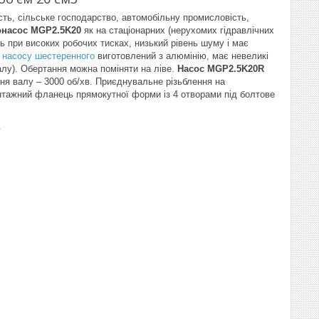
ть, сільське господарство, автомобільну промисловість,
онасос MGP2.5K20
як на стаціонарних (нерухомих гідравлічних
ь при високих робочих тисках, низький рівень шуму і має
с
насосу шестеренного
виготовлений з алюмінію, має невеликі
алу). Обертання можна поміняти на ліве.
Насос MGP2.5K20R
ня валу – 3000 об/хв. Приєднувальне різьблення на
 Монтажний фланець прямокутної форми із 4 отворами під болтове
.