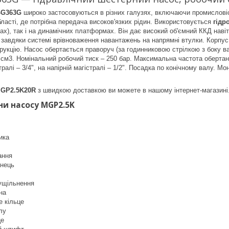
-G363G
широко застосовуються в різних галузях, включаючи промисловіс
бласті, де потрібна передача високов'язких рідин. Використовується
гідр
ах), так і на динамічних платформах. Він дає високий об'ємний ККД навіт
ь завдяки системі врівноваження навантажень на напрямні втулки. Корпу
трукцію. Насос обертається праворуч (за годинниковою стрілкою з боку в
 см3. Номінальний робочий тиск – 250 бар. Максимальна частота обертан
ралі – 3/4", на напірній магістралі – 1/2". Посадка по конічному валу.
 MGP2.5K20R
з швидкою доставкою ви можете в нашому інтернет-магазині
ни насосу
MGP2.5K
ика
ання
нець
ущільнення
на
 кільце
лу
це