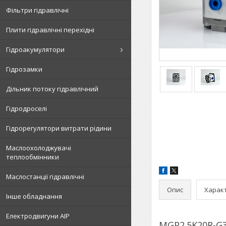
Фільтри гідравлічні
Плити гідравлічні перехідні
Гідроакумулятори
Гідрозамки
Дільник потоку гідравлічний
Гідродроселі
Гідрорегулятори витрати рідини
Маслоохолоджувачі
теплообмінники
Маслостанції гідравлічні
Опис
Харак
Інше обладнання
Електродвигуни АІР
MGP2.5K20R-G3