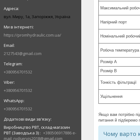
Максимальний робоч
вул. Миру, 1а, Запоріжжя, Україна
Напірний порт
https://promhydraulic.com.ua/
Номінальний робочи
Робоча температура
2127543@gmail.com
Розмір A
Розмір В
+380956701532
Тонкість фільтрації
+380956701532
Ущільнення
+380956701532
Якщо вам потрібно пі
питання й підберемо 
Виробництво РВТ, склад-магазин
РВТ (Заводська 3)
+380506917886 e-
Чому варто 
mail: rvdservis2018@gmail.com