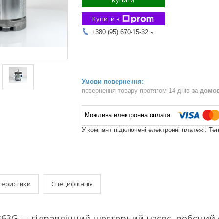
Купити
Купити з
+380 (95) 670-15-32
повернення товару протягом 14 днів
за домо
У компанії підключені електронні платежі. Те
теристики
Специфікація
63G — гідравлічний шестерний насос, робочий о