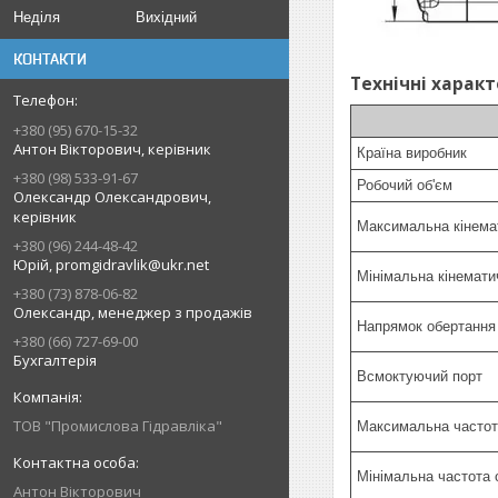
Неділя
Вихідний
КОНТАКТИ
Технічні харак
+380 (95) 670-15-32
Антон Вікторович, керівник
Країна виробник
+380 (98) 533-91-67
Робочий об'єм
Олександр Олександрович,
керівник
Максимальна кінемат
+380 (96) 244-48-42
Юрій, promgidravlik@ukr.net
Мінімальна кінематич
+380 (73) 878-06-82
Олександр, менеджер з продажів
Напрямок обертанн
+380 (66) 727-69-00
Бухгалтерія
Всмоктуючий порт
ТОВ "Промислова Гідравліка"
Максимальна частот
Мінімальна частота 
Антон Вікторович