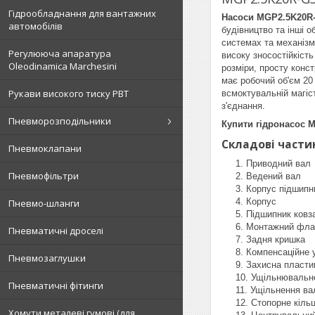
Гідрообладнання для вантажних
Насоси MGP2.5K20R
автомобілів
будівництво та інші о
системах та механізм
Регулююча апаратура
високу зносостійкіст
Oleodinamica Marchesini
розміри, просту конс
має робочий об'єм 20
Рукави високого тиску РВТ
всмоктувальній магіст
з'єднання.
Пневморозподільники
Купити гідронасос
Складові части
Пневмоклапани
Приводний вал
Пневмофільтри
Ведений вал
Корпус підшипн
Корпус
Пневмо-шланги
Підшипник ковз
Монтажний фла
Пневматичні дроселі
Задня кришка
Компенсаційне 
Пневмозаглушки
Захисна пласти
Ущільнювальне
Пневматичні фітинги
Ущільнення ва
Стопорне кіль
Хомути металеві гумові (для