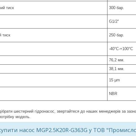
ий тиск
300 бар.
G1/2''
й тиск
250 бар.
-40°С-+100°С
76,2 мм.
38,1 мм.
15 µm
NBR
дібрати шестерний гідронасос, звертайтеся до наших менеджерів за зазн
потрібну модель.
купити насос MGP2.5K20R-G363G у ТОВ "Промисло