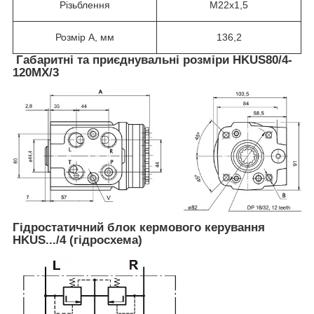
Різьблення
M22x1,5
Розмір А, мм
136,2
Габаритні та приєднувальні розміри HKUS80/4-
120MX/3
Гідростатичний блок кермового керування
HKUS.../4 (гідросхема)