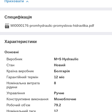
Приховати
Специфікація
MI0000176-promhydraulic-promyslova-hidravlika.pdf
Характеристики
Основні
Виробник
M+S Hydraulic
Стан
Новий
Країна виробник
Болгарія
Гарантійний термін
12 міс
Номінальна витрата
8
рідини
Управління
Ручне
Конструктивне виконання
Моноблочне
Робочий об'єм
79.2
Номінальний тиск
17