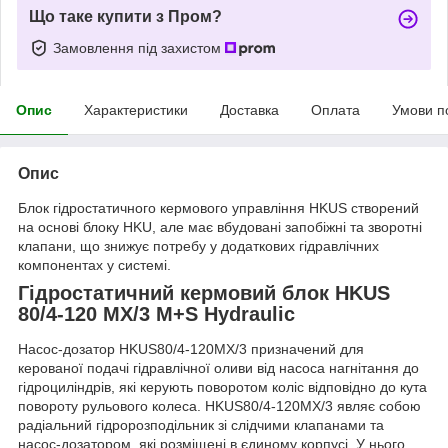
Що таке купити з Пром?
Замовлення під захистом
Опис
Характеристики
Доставка
Оплата
Умови п
Опис
Блок гідростатичного кермового управління HKUS створений
на основі блоку HKU, але має вбудовані запобіжні та зворотні
клапани, що знижує потребу у додаткових гідравлічних
компонентах у системі.
Гідростатичний кермовий блок HKUS
80/4-120 MX/3 M+S Hydraulic
Насос-дозатор HKUS80/4-120MX/3 призначений для
керованої подачі гідравлічної оливи від насоса нагнітання до
гідроциліндрів, які керують поворотом коліс відповідно до кута
повороту рульового колеса. HKUS80/4-120MX/3 являє собою
радіальний гідророзподільник зі слідчими клапанами та
насос-дозатором, які розміщені в єдиному корпусі. У нього