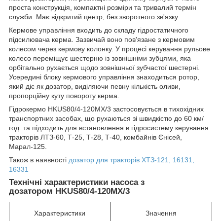
проста конструкція, компактні розміри та тривалий термін
служби. Має відкритий центр, без зворотного зв'язку.
Кермове управління входить до складу гідростатичного
підсилювача керма. Зазвичай воно пов'язане з кермовим
колесом через кермову колонку. У процесі керування рульове
колесо переміщує шестерню із зовнішніми зубцями, яка
орбітально рухається щодо зовнішньої зубчастої шестерні.
Усередині блоку кермового управління знаходиться ротор,
який діє як дозатор, виділяючи певну кількість оливи,
пропорційну куту повороту керма.
Гідрокермо HKUS80/4-120MX/3 застосовується в тихохідних
транспортних засобах, що рухаються зі швидкістю до 60 км/
год. та підходить для встановлення в гідросистему керування
тракторів ЛТЗ-60, Т-25, Т-28, Т-40, комбайнів Єнісей,
Марал-125.
Також в наявності
дозатор для тракторів ХТЗ-121, 16131,
16331
Технічні характеристики насоса з
дозатором HKUS80/4-120MX/3
Характеристики
Значення