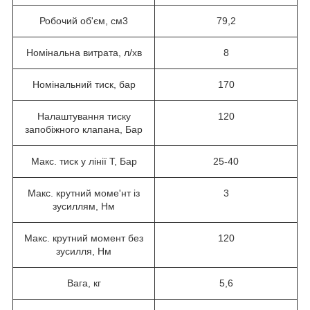
Робочий об'єм, см3
79,2
Номінальна витрата, л/хв
8
Номінальний тиск, бар
170
Налаштування тиску
120
запобіжного клапана, Бар
Макс. тиск у лінії Т, Бар
25-40
Макс. крутний моме'нт із
3
зусиллям, Нм
Макс. крутний момент без
120
зусилля, Нм
Вага, кг
5,6