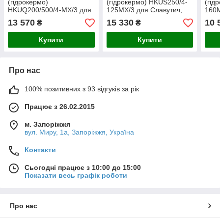
(гідрокермо)
(гідрокермо) HKUS250/4-
(гід
HKUQ200/500/4-MX/3 для
125MX/3 для Славутич,
160M
тракторів ХТЗ-121,
Херсонець-200, Полісся,
ЮМЗ
13 570
15 330
10 
₴
₴
ХТЗ-16131, ХТЗ-16331
КЗС-9-1, ТО-30, ТО-18,
АКРО
ДЗ-181
Єни
Купити
Купити
Про нас
100% позитивних з 93 відгуків за рік
Працює з 26.02.2015
м. Запоріжжя
вул. Миру, 1а, Запоріжжя, Україна
Контакти
Сьогодні працює з 10:00 до 15:00
Показати весь графік роботи
Про нас