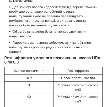
кількістю згинів.
Для захисту насоса і гідросистеми від перевантажень
необхідно встановити запобіжний клапан,
налаштування якого не повинно перевищувати
номінального тиску на виході, а витрата клапана
повинна бути не менше подачі насоса.
Об'єм бака повинен бути не менше двох хвилин
подачі насоса.
Гідросистема повинна забезпечувати запобігання
повному зливу робочої рідини з насоса після його
зупинки.
Розшифровка умовного позначення насоса НПл
8 40 6.3
Умовне позначення
Розшифровка
НПл
Насос пластинчастий
8
Робочий об'єм 1-го насоса,
см3
40
Робочий об'єм 2-го насоса,
см3