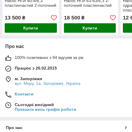
Насос НПл 80-8/6,3
Насос НПл 63-63/6,3 2-
Насо
пластинчастий 2-поточний
поточний пластинчастий
гідр
плас
13 500
18 500
12 
₴
₴
Купити
Купити
Про нас
100% позитивних з 94 відгуків за рік
Працює з 26.02.2015
м. Запоріжжя
вул. Миру, 1а, Запоріжжя, Україна
Контакти
Сьогодні вихідний
Показати весь графік роботи
Про нас