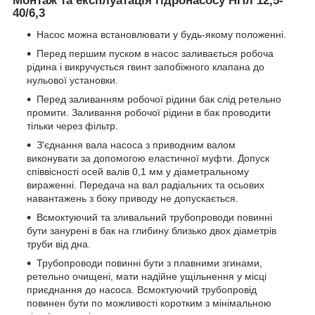
Монтаж та експлуатація гідронасосу НПл 12,5-
40/6,3
Насос можна встановлювати у будь-якому положенні.
Перед першим пуском в насос заливається робоча
рідина і викручується гвинт запобіжного клапана до
нульової установки.
Перед заливанням робочої рідини бак слід ретельно
промити. Заливання робочої рідини в бак проводити
тільки через фільтр.
З'єднання вала насоса з приводним валом
виконувати за допомогою еластичної муфти. Допуск
співвісності осей валів 0,1 мм у діаметральному
вираженні. Передача на вал радіальних та осьових
навантажень з боку приводу не допускається.
Всмоктуючий та зливальний трубопроводи повинні
бути занурені в бак на глибину близько двох діаметрів
труби від дна.
Трубопроводи повинні бути з плавними згинами,
ретельно очищені, мати надійне ущільнення у місці
приєднання до насоса. Всмоктуючий трубопровід
повинен бути по можливості коротким з мінімальною