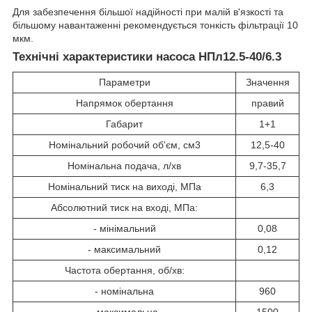
Для забезпечення більшої надійності при малій в'язкості та
більшому навантаженні рекомендується тонкість фільтрації 10
мкм.
Технічні характеристики насоса НПл12.5-40/6.3
Параметри
Значення
Напрямок обертання
правий
Габарит
1+1
Номінальний робочий об'єм, см3
12,5-40
Номінальна подача, л/хв
9,7-35,7
Номінальний тиск на виході, МПа
6,3
Абсолютний тиск на вході, МПа:
- мінімальний
0,08
- максимальний
0,12
Частота обертання, об/хв:
- номінальна
960