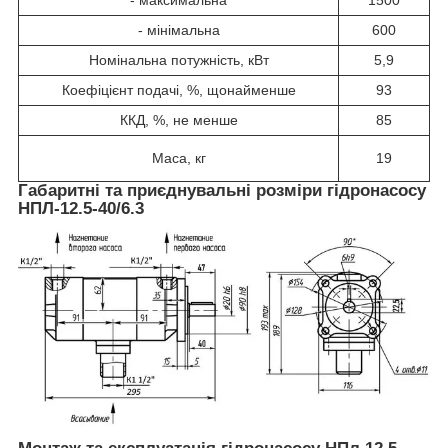
- максимальна
1500
- мінімальна
600
Номінальна потужність, кВт
5,9
Коефіцієнт подачі, %, щонайменше
93
ККД, %, не менше
85
Маса, кг
19
Габаритні та приєднувальні розміри гідронасосу
НПЛ-12.5-40/6.3