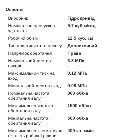
Основні
Виробник
Гідропривід
Номінальна пропускна
9.7 куб.м/год
здатність
Робочий об'єм
12.5 куб. см
Тип пластинчатого насосу
Двопоточний
Напрямок обертання
Праве
Номінальний тиск на
6.3 МПа
виході
Максимальний тиск на
0.12 МПа
вході
Мінімальний тиск на вході
0.08 МПа
Номінальна частота
960 об/хв
обертання валу
Максимальна частота
1500 об/хв
обертання валу
Мінімальна частота
500 об/хв
обертання валу
Максимальна кінематична
400 кв. мм/с
в'язкість робочої рідини