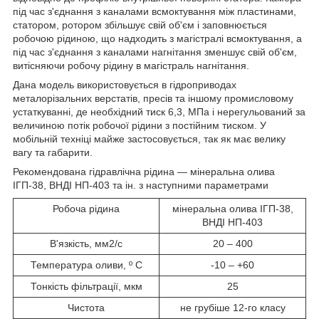
під час з'єднання з каналами всмоктування між пластинами,
статором, ротором збільшує свій об'єм і заповнюється
робочою рідиною, що надходить з магістралі всмоктування, а
під час з'єднання з каналами нагнітання зменшує свій об'єм,
витісняючи робочу рідину в магістраль нагнітання.
Дана модель використовується в гідроприводах
металорізальних верстатів, пресів та іншому промисловому
устаткуванні, де необхідний тиск 6,3, МПа і нерегульований за
величиною потік робочої рідини з постійним тиском. У
мобільній техніці майже застосовується, так як має велику
вагу та габарити.
Рекомендована гідравлічна рідина — мінеральна олива
ІГП-38, ВНДІ НП-403 та ін. з наступними параметрами
Робоча рідина
мінеральна олива ІГП-38,
ВНДІ НП-403
В'язкість, мм2/с
20 – 400
Температура оливи, º С
-10 – +60
Тонкість фільтрації, мкм
25
Чистота
не грубіше 12-го класу