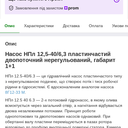
Замовлення під захистом
Опис
Характеристики
Доставка
Оплата
Умови п
Опис
Насос НПл 12,5-40/6,3 пластинчастий
двопоточний нерегульований, габарит
1+1
НПл 12.5-40/6.3 — це гідравлічний насос пластинчастого типу
з нерегульованою подачею, що створює потік і тиск робочої
рідини в гідросистемі. Є вдосконаленим аналогом насоса
8Г12-33 М
.
НПл 12.5 40 6.3 — 2-х потоковий гідронасос, в якому олива
всмоктується через загальний отвір, а нагнітання відбувається
двома незалежними потоками. Принцип роботи
однопотокових та двопотокових насосів однаковий. При
обертанні валу пластини переміщуються в пазах ротора
відповідно до профілю внутрішньої поверхні статора. Камера