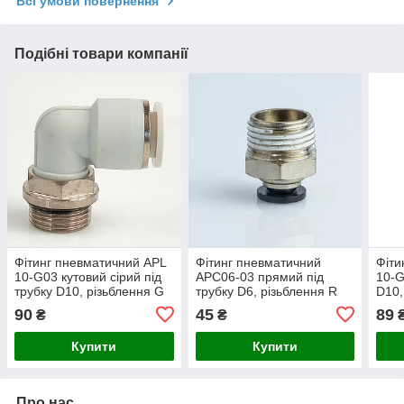
Всі умови повернення
Подібні товари компанії
Фітинг пневматичний APL
Фітинг пневматичний
Фіти
10-G03 кутовий сірий під
APC06-03 прямий під
10-G
трубку D10, різьблення G
трубку D6, різьблення R
D10,
3/8" BSP
3/8"
BSP
90
45
89
₴
₴
Купити
Купити
Про нас