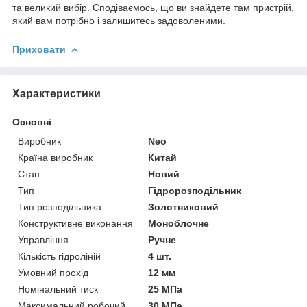
та великий вибір. Сподіваємось, що ви знайдете там пристрій,
який вам потрібно і залишитесь задоволеними.
Приховати
Характеристики
Основні
Виробник
Neo
Країна виробник
Китай
Стан
Новий
Тип
Гідророзподільник
Тип розподільника
Золотниковий
Конструктивне виконання
Моноблочне
Управління
Ручне
Кількість гідроліній
4 шт.
Умовний прохід
12 мм
Номінальний тиск
25 МПа
Максимальний робочий
30 МПа