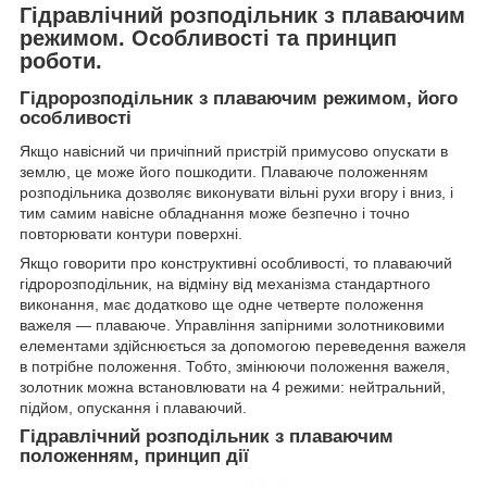
Гідравлічний розподільник з плаваючим
режимом. Особливості та принцип
роботи.
Гідророзподільник з плаваючим режимом, його
особливості
Якщо навісний чи причіпний пристрій примусово опускати в
землю, це може його пошкодити. Плаваюче положенням
розподільника дозволяє виконувати вільні рухи вгору і вниз, і
тим самим навісне обладнання може безпечно і точно
повторювати контури поверхні.
Якщо говорити про конструктивні особливості, то плаваючий
гідророзподільник, на відміну від механізма стандартного
виконання, має додатково ще одне четверте положення
важеля — плаваюче. Управління запірними золотниковими
елементами здійснюється за допомогою переведення важеля
в потрібне положення. Тобто, змінюючи положення важеля,
золотник можна встановлювати на 4 режими: нейтральний,
підйом, опускання і плаваючий.
Гідравлічний розподільник з плаваючим
положенням, принцип дії