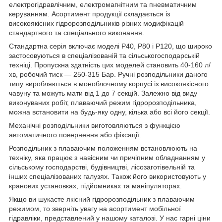
електрогідравлічним, електромагнітним
та пневматичним
керуванням. Асортимент продукції складається із
високоякісних гідророзподільників різних модифікацій
стандартного та спеціального виконання.
Стандартна серія включає моделі Р40, Р80 і Р120, що широко
застосовуються в спеціалізованій та сільськогосподарській
техніці. Пропускна здатність цих моделей становить 40-160 л/
хв, робочий тиск — 250-315 Бар. Ручні розподільники даного
типу виробляються в моноблочному корпусі із високоякісного
чавуну та можуть мати від 1 до 7 секцій. Залежно від виду
виконуваних робіт, плаваючий режим гідророзподільника,
можна встановити на будь-яку одну, кілька або всі його секції.
Механічні розподільники виготовляються з функцією
автоматичного повернення або фіксації.
Розподільник з плаваючим положенням встановлюють на
техніку, яка працює з навісним чи причіпним обладнанням у
сільському господарстві, будівництві, лісозаготівельній та
інших спеціалізованих галузях. Також його використовують у
кранових установках, підйомниках та маніпуляторах.
Якщо ви шукаєте якісний гідророзподільник з плаваючим
режимом, то зверніть увагу на асортимент мобільної
гідравліки, представлений у нашому каталозі. У нас гарні ціни