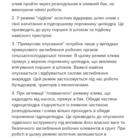
оливі пройти через розподільник в зливний бак, не
виконуючи ніякої роботи.
У режимі "підйом" золотник відкриває шлях оливі з
лінії нагнітання в підпоршневу порожнину циліндра. Це
призводить до руху поршня зі штоком та підйому
навісного пристрою.
"Примусове опускання" потрібне лише у випадках
примусового заглиблення робочих органів
сільськогосподарської техніки. В цьому режимі олива
прямує у верхню порожнину циліндра, що викликає
втягування поршня зі штоком. Важелі навіски
опускаються і відбувається силове заглиблення
знаряддя. Цей режим застосовується під час роботи
бульдозерів, тракторів з ямокопачами.
При активації “плаваючого” режиму олива, що
надходить від насоса, прямує в бак. Обидві частини
гідроциліндра з'єднуються із зливною частиною
розподільника і олива вільно проходить в обидві
порожнини гідроциліндра. Це призводить до опускання
підвісного інструменту під впливом його власної ваги та
безпечного заглиблення робочих елементів в грунт. При
роботі в цьому режимі золотник залишається в