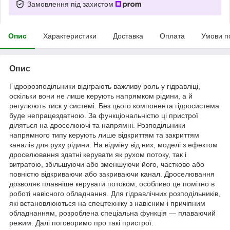
Замовлення під захистом
Опис
Характеристики
Доставка
Оплата
Умови п
Опис
Гідророзподільники відіграють важливу роль у гідравліці,
оскільки вони не лише керують напрямком рідини, а й
регулюють тиск у системі. Без цього компонента гідросистема
буде непрацездатною. За функціональністю ці пристрої
діляться на дроселюючі та напрямні. Розподільники
напрямного типу керують лише відкриттям та закриттям
каналів для руху рідини. На відміну від них, моделі з ефектом
дроселювання здатні керувати як рухом потоку, так і
витратою, збільшуючи або зменшуючи його, частково або
повністю відкриваючи або закриваючи канал. Дроселювання
дозволяє плавніше керувати потоком, особливо це помітно в
роботі навісного обладнання. Для гідравлічних розподільників,
які встановлюються на спецтехніку з навісним і причіпним
обладнанням, розроблена спеціальна функція — плаваючий
режим. Далі поговоримо про такі пристрої.