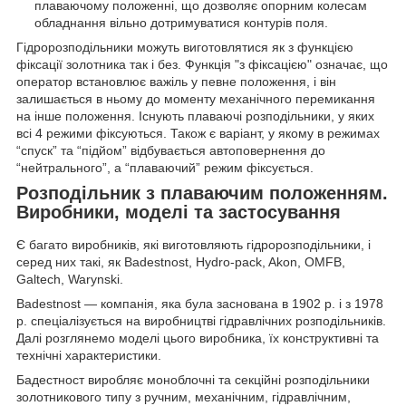
плаваючому положенні, що дозволяє опорним колесам
обладнання вільно дотримуватися контурів поля.
Гідророзподільники можуть виготовлятися як з функцією
фіксації золотника так і без. Функція "з фіксацією" означає, що
оператор встановлює важіль у певне положення, і він
залишається в ньому до моменту механічного перемикання
на інше положення. Існують плаваючі розподільники, у яких
всі 4 режими фіксуються. Також є варіант, у якому в режимах
“спуск” та “підйом” відбувається автоповернення до
“нейтрального”, а “плаваючий” режим фіксується.
Розподільник з плаваючим положенням.
Виробники, моделі та застосування
Є багато виробників, які виготовляють гідророзподільники, і
серед них такі, як Badestnost, Hydro-pack, Akon, OMFB,
Galtech, Warynski.
Badestnost — компанія, яка була заснована в 1902 р. і з 1978
р. спеціалізується на виробництві гідравлічних розподільників.
Далі розглянемо моделі цього виробника, їх конструктивні та
технічні характеристики.
Бадестност виробляє моноблочні та секційні розподільники
золотникового типу з ручним, механічним, гідравлічним,