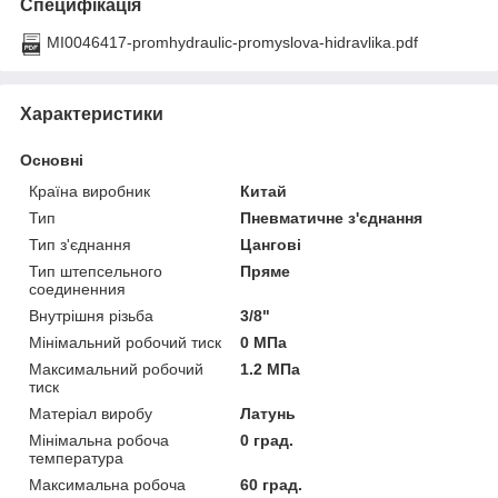
Специфікація
MI0046417-promhydraulic-promyslova-hidravlika.pdf
Характеристики
Основні
Країна виробник
Китай
Тип
Пневматичне з'єднання
Тип з'єднання
Цангові
Тип штепсельного
Пряме
соединенния
Внутрішня різьба
3/8"
Мінімальний робочий тиск
0 МПа
Максимальний робочий
1.2 МПа
тиск
Матеріал виробу
Латунь
Мінімальна робоча
0 град.
температура
Максимальна робоча
60 град.