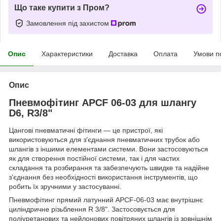
Що таке купити з Пром?
Замовлення під захистом
Опис
Характеристики
Доставка
Оплата
Умови п
Опис
Пневмофітинг APCF 06-03 для шлангу
D6, R3/8"
Цангові пневматичні фітинги — це пристрої, які
використовуються для з'єднання пневматичних трубок або
шлангів з іншими елементами системи. Вони застосовуються
як для створення постійної системи, так і для частих
складання та розбирання та забезпечують швидке та надійне
з'єднання без необхідності використання інструментів, що
робить їх зручними у застосуванні.
Пневмофітинг прямий латунний APCF-06-03 має внутрішнє
циліндричне різьблення R 3/8". Застосовується для
поліуретанових та нейлонових повітряних шлангів із зовнішнім