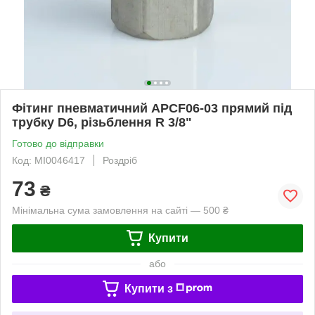
Фітинг пневматичний APCF06-03 прямий під
трубку D6, різьблення R 3/8"
Готово до відправки
Код: MI0046417
Роздріб
73
₴
Мінімальна сума замовлення на сайті — 500 ₴
Купити
або
Купити з