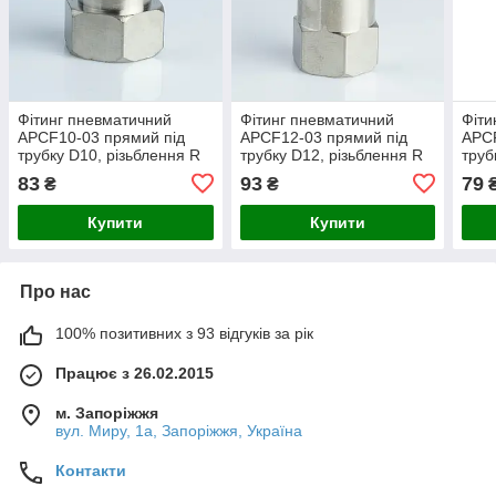
Фітинг пневматичний
Фітинг пневматичний
Фіти
APCF10-03 прямий під
APCF12-03 прямий під
APCF
трубку D10, різьблення R
трубку D12, різьблення R
труб
3/8"
3/8"
3/8"
83
93
79
₴
₴
Купити
Купити
Про нас
100% позитивних з 93 відгуків за рік
Працює з 26.02.2015
м. Запоріжжя
вул. Миру, 1а, Запоріжжя, Україна
Контакти