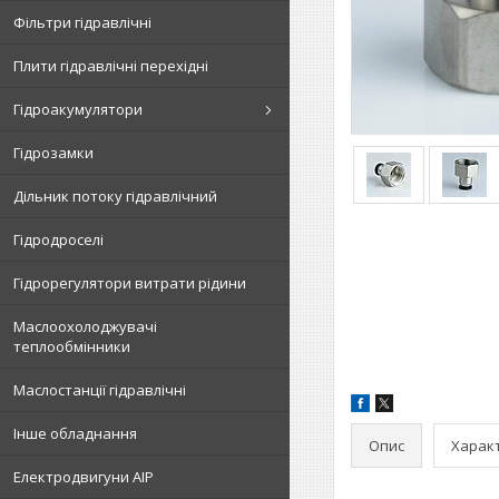
Фільтри гідравлічні
Плити гідравлічні перехідні
Гідроакумулятори
Гідрозамки
Дільник потоку гідравлічний
Гідродроселі
Гідрорегулятори витрати рідини
Маслоохолоджувачі
теплообмінники
Маслостанції гідравлічні
Інше обладнання
Опис
Харак
Електродвигуни АІР