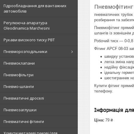
Гідрообладнання для вантажних
Пневмофітинг 
автомобілів
пневматичних трубок 
розбирання та забезп
Регулююча апаратура
Oleodinamica Marchesini
Пневмофітинг прямий 
шлангів із зовнішнім 
Рукави високого тиску РВТ
Робочий тиск — 0-0,8
Фітинг APCF 08-03 за
Пневморозподільники
швидку установк
легка зміна нап
Пневмоклапани
надійну фіксаці
ідеальну гермет
Пневмофільтри
шестигранник на
Купити фітинг прямий
Пневмо-шланги
телефону.
Пневматичні дроселі
Інформація дл
Пневмозаглушки
Ціна:
79 ₴
Пневматичні фітинги
Хомути металеві гумові (для