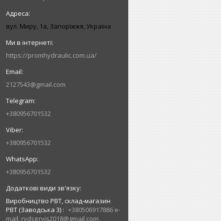
вул. Миру, 1а, Запоріжжя, Україна
https://promhydraulic.com.ua/
2127543@gmail.com
+380956701532
+380956701532
+380956701532
Виробництво РВТ, склад-магазин
РВТ (Заводська 3)
+380506917886 e-
mail: rvdservis2018@gmail.com