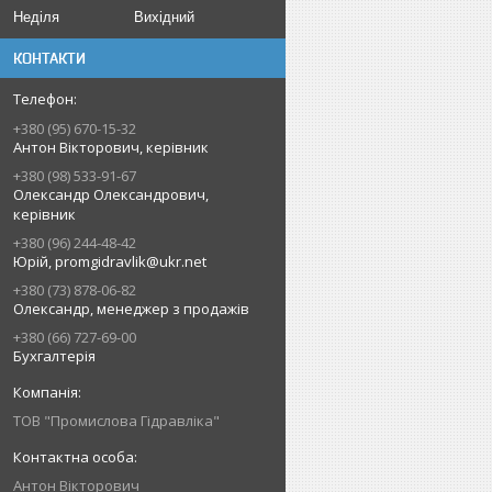
Неділя
Вихідний
КОНТАКТИ
+380 (95) 670-15-32
Антон Вікторович, керівник
+380 (98) 533-91-67
Олександр Олександрович,
керівник
+380 (96) 244-48-42
Юрій, promgidravlik@ukr.net
+380 (73) 878-06-82
Олександр, менеджер з продажів
+380 (66) 727-69-00
Бухгалтерія
ТОВ "Промислова Гідравліка"
Антон Вікторович