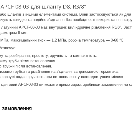
APCF 08-03 для шлангу D8, R3/8"
або шлангів з іншими елементами системи. Вони застосовуються як для с
ечують швидке та надійне з'єднання без необхідності використання інстру
латунний APCF-08-03 має внутрішнє циліндричне різьблення R3/8". Заст
діаметром 8 мм.
 МПа, максимальний тиск — 1,2 МПа, робоча температура — 0-60 °C.
безпечує:
у та розбирання, простоту, зручність та компактність.
ряму труби після встановлення.
ю трубки після встановлення.
изацію трубки та різьблення на з'єднанні за допомогою герметика.
 корпусі надає зручність при встановленні у важкодоступних місцях
 цанговий APCF08-03 ви можете прямо зараз, зробивши замовлення на сай
я замовлення