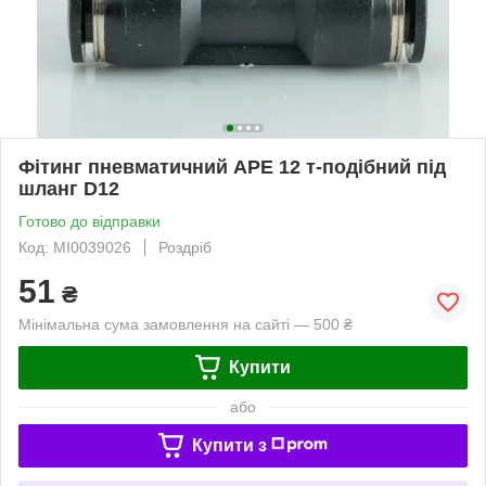
Фітинг пневматичний APE 12 т-подібний під
шланг D12
Готово до відправки
Код: MI0039026
Роздріб
51
₴
Мінімальна сума замовлення на сайті — 500 ₴
Купити
або
Купити з