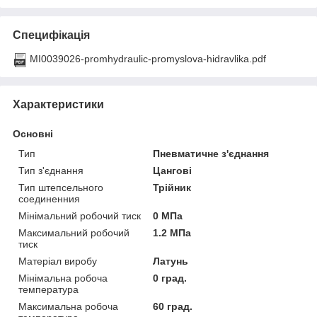
Специфікація
MI0039026-promhydraulic-promyslova-hidravlika.pdf
Характеристики
Основні
Тип
Пневматичне з'єднання
Тип з'єднання
Цангові
Тип штепсельного
Трійник
соединенния
Мінімальний робочий тиск
0 МПа
Максимальний робочий
1.2 МПа
тиск
Матеріал виробу
Латунь
Мінімальна робоча
0 град.
температура
Максимальна робоча
60 град.