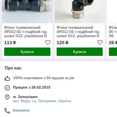
Фітинг пневматичний
Фітинг пневматичний
Фіти
APD12-02 т-подібний під
APD12-04 т-подібний під
06 т
шланг D12, різьблення R
шланг D12, різьблення R
D6
1/4"
1/2"
113
125
26
₴
₴
Купити
Купити
Про нас
100% позитивних з 94 відгуків за рік
Працює з 26.02.2015
м. Запоріжжя
вул. Миру, 1а, Запоріжжя, Україна
Контакти