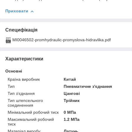
Приховати
Специфікація
MI0046502-promhydraulic-promyslova-hidravlika.pdf
Характеристики
Основні
Країна виробник
Китай
Тип
Пневматичне з'єднання
Тип з'єднання
Цангові
Тип штепсельного
Трійник
соединенния
Мінімальний робочий тиск
0 МПа
Максимальний робочий
1.2 МПа
тиск
Матеріал виробу
Латунь