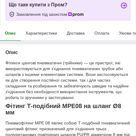
Що таке купити з Пром?
Замовлення під захистом
Опис
Характеристики
Доставка
Оплата
Умови п
Опис
Фітинги цангові пневматичні (трійники) — це пристрої, які
використовуються для з'єднання пневматичних трубок або
шлангів з іншими елементами системи. Вони застосовуються
як для створення постійної системи, так і для частих
складання та розбирання та забезпечують швидке та надійне
з'єднання без необхідності використання інструментів, що
робить їх зручними у застосуванні.
Фітинг Т-подібний МРЕ08 на шланг Ø8
мм
Пневмофітинг МРЕ 08 являє собою Т-подібний пневматичний
цанговий фітинг, призначений для з'єднання трьох
поліуретанових повітряних шлангів PU/PR діаметром 8 мм під