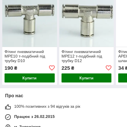
Фітинг пневматичний
Фітинг пневматичний
Фіти
MPE10 т-подібний під
MPE12 т-подібний під
APEG
трубку D10
трубку D12
шлан
190
225
34
₴
₴
Купити
Купити
Про нас
100% позитивних з 94 відгуків за рік
Працює з 26.02.2015
м. Запоріжжя