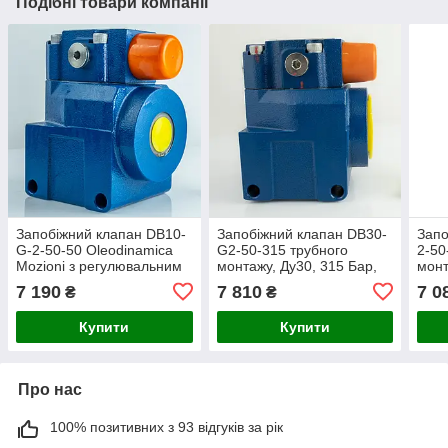
Подібні товари компанії
Запобіжний клапан DB10-
Запобіжний клапан DB30-
Запо
G-2-50-50 Oleodinamica
G2-50-315 трубного
2-50
Mozioni з регулювальним
монтажу, Ду30, 315 Бар,
монт
болтом, трубний монтаж
Oleodinamica Mozioni
Oleo
7 190
7 810
7 0
₴
₴
Купити
Купити
Про нас
100% позитивних з 93 відгуків за рік