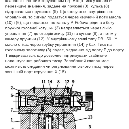
клапані з пілотним керуванням (2). Якщо тиск у каналі Р
перевищує значення, задане на пружині (9), кулька (8)
відкривається пружиною (9). Що стосується внутрішнього
управління, то сигнал подається через керуючий потік масла
(10) і (6), що подається по каналу P. Робоча рідина з боку
пружної головної котушки (3) направляється через лінію
управління (7) до отворів зливу (11) та кульки (8), а потім у
камеру пружини (12). У внутрішньому зливі типу DB...50...Y
масло стікає через трубку управління (14) у бак. Тиск на
головному золотнику (3) падає, з'єднання від порту Р до порту
Т відкривається, що дозволяє підтримувати стабільне
налаштування робочого тиску. Запобіжний клапан має
можливість скидання чи регулювання різного тиску через
зовнішній порт керування X (15).