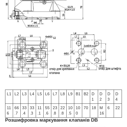
L1
L2
L3
L4
L5
L6
L7
L8
L9
В1
В2
D
D
D
D
1
2
3
4
11
66
33
33
11
55
23
22
10
10
70
18
M
6
22
6
.7
.4
.3
.1
.6
.8
.8
.5
0
16
Розшифровка маркування клапанів DB