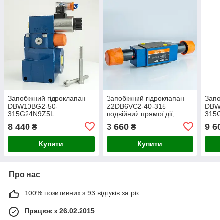
Запобіжний гідроклапан
Запобіжний гідроклапан
Запо
DBW10BG2-50-
Z2DB6VC2-40-315
DBW
315G24N9Z5L
подвійний прямої дії,
315
електромагнітний
модульний монтаж, Ду-6,
елек
8 440
3 660
9 6
₴
₴
нормально відкритий,
315 Бар
норм
Ду10, 315 Бар
Ду10
Купити
Купити
Про нас
100% позитивних з 93 відгуків за рік
Працює з 26.02.2015