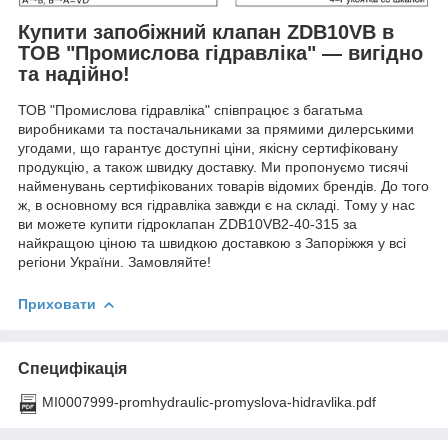
Купити запобіжний клапан ZDB10VB в
ТОВ "Промислова гідравліка" — вигідно
та надійно!
ТОВ "Промислова гідравліка" співпрацює з багатьма
виробниками та постачальниками за прямими дилерськими
угодами, що гарантує доступні ціни, якісну сертифіковану
продукцію, а також швидку доставку. Ми пропонуємо тисячі
найменувань сертифікованих товарів відомих брендів. До того
ж, в основному вся гідравліка завжди є на складі. Тому у нас
ви можете купити гідроклапан ZDB10VB2-40-315 за
найкращою ціною та швидкою доставкою з Запоріжжя у всі
регіони України. Замовляйте!
Приховати
Специфікація
MI0007999-promhydraulic-promyslova-hidravlika.pdf