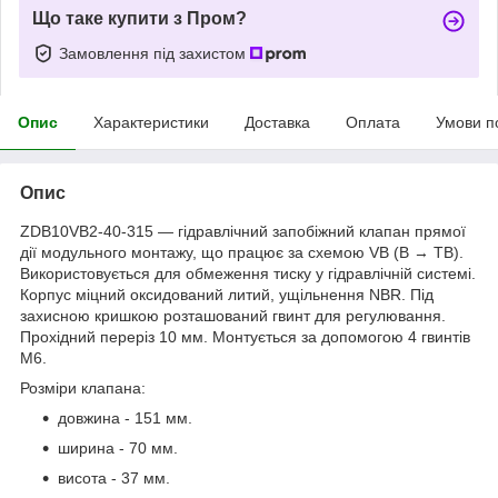
Що таке купити з Пром?
Замовлення під захистом
Опис
Характеристики
Доставка
Оплата
Умови п
Опис
ZDB10VB2-40-315 — гідравлічний запобіжний клапан прямої
дії модульного монтажу, що працює за схемою VB (B → TB).
Використовується для обмеження тиску у гідравлічній системі.
Корпус міцний оксидований литий, ущільнення NBR. Під
захисною кришкою розташований гвинт для регулювання.
Прохідний переріз 10 мм. Монтується за допомогою 4 гвинтів
М6.
Розміри клапана:
довжина - 151 мм.
ширина - 70 мм.
висота - 37 мм.