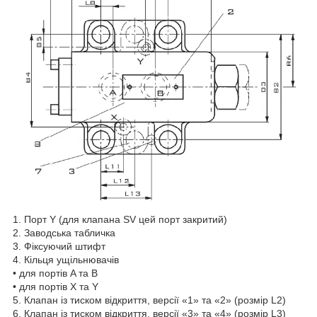
1. Порт Y (для клапана SV цей порт закритий)
2. Заводська табличка
3. Фіксуючий штифт
4. Кільця ущільнювачів
• для портів A та B
• для портів X та Y
5. Клапан із тиском відкриття, версії «1» та «2» (розмір L2)
6. Клапан із тиском відкриття, версії «3» та «4» (розмір L3)