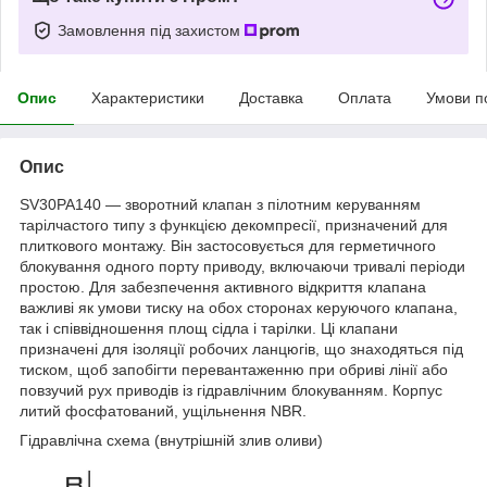
Замовлення під захистом
Опис
Характеристики
Доставка
Оплата
Умови п
Опис
SV30PA140 — зворотний клапан з пілотним керуванням
тарілчастого типу з функцією декомпресії, призначений для
плиткового монтажу. Він застосовується для герметичного
блокування одного порту приводу, включаючи тривалі періоди
простою. Для забезпечення активного відкриття клапана
важливі як умови тиску на обох сторонах керуючого клапана,
так і співвідношення площ сідла і тарілки. Ці клапани
призначені для ізоляції робочих ланцюгів, що знаходяться під
тиском, щоб запобігти перевантаженню при обриві лінії або
повзучий рух приводів із гідравлічним блокуванням. Корпус
литий фосфатований, ущільнення NBR.
Гідравлічна схема (внутрішній злив оливи)