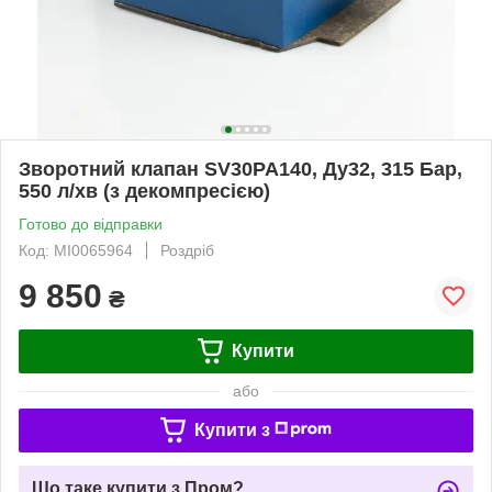
Зворотний клапан SV30PA140, Ду32, 315 Бар,
550 л/хв (з декомпресією)
Готово до відправки
Код: MI0065964
Роздріб
9 850
₴
Купити
або
Купити з
Що таке купити з Пром?