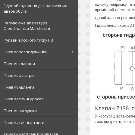
одному напрямку та з
Гідрообладнання для вантажних
проміжний елемент мі
автомобілів
Даний клапан розташо
Регулююча апаратура
Гідравлічна схема Z
Oleodinamica Marchesini
Рукави високого тиску РВТ
Пневморозподільники
Пневмоклапани
Пневмофільтри
Пневмо-шланги
Пневматичні дроселі
Клапан Z1S6:
Пневмозаглушки
У корпусі 1 встановл
тиск відкриття, контр
Пневматичні фітинги
Хомути металеві гумові (для