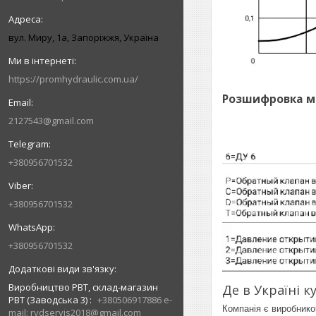
вул. Миру, 1а, Запоріжжя, Україна
https://promhydraulic.com.ua/
Розшифровка м
2127543@gmail.com
+380956701532
+380956701532
+380956701532
Виробництво РВТ, склад-магазин
Де в Україні 
РВТ (Заводська 3)
+380506917886 e-
Компанія є виробнико
mail: rvdservis2018@gmail.com