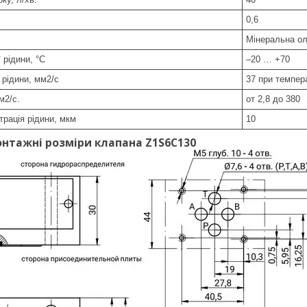
0,6
Мінеральна ол
 рідини, °C
–20 … +70
 рідини, мм2/с
37 при темпер
м2/с.
от 2,8 до 380
рація рідини, мкм
10
онтажні розміри клапана Z1S6C130