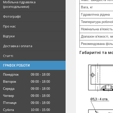
Мобільна гідравліка
(розподільники)
Вага, кг
Гідравлічна рідина
Фотографії
Температура робочої
Про нас
Номінальна в'язкість
Відгуки
Діапазон в'язкості, м
Рекомендована фільт
Доставка і оплата
Габаритні та м
Статті
ГРАФІК РОБОТИ
Понеділок
09:00
18:00
Вівторок
09:00
18:00
Середа
09:00
18:00
Четвер
09:00
18:00
Пʼятниця
09:00
18:00
Субота
10:00
15:00