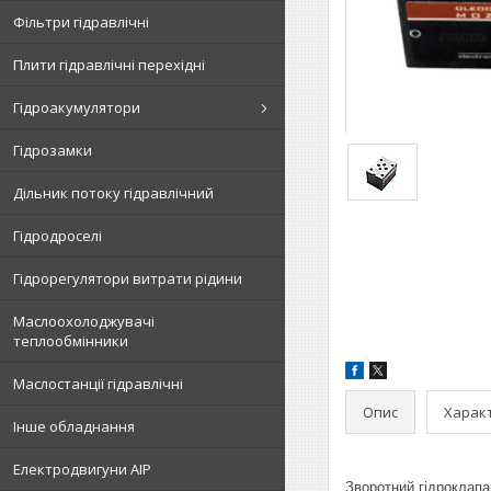
Фільтри гідравлічні
Плити гідравлічні перехідні
Гідроакумулятори
Гідрозамки
Дільник потоку гідравлічний
Гідродроселі
Гідрорегулятори витрати рідини
Маслоохолоджувачі
теплообмінники
Маслостанції гідравлічні
Опис
Харак
Інше обладнання
Електродвигуни АІР
Зворотний гідроклапа