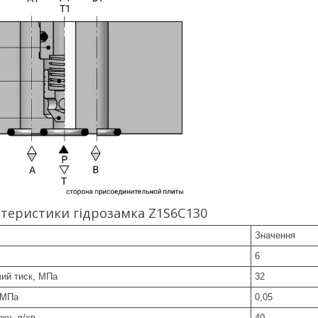
ктеристики гідрозамка Z1S6C130
Значення
6
ий тиск, МПа
32
 МПа
0,05
ку, л/хв.
40