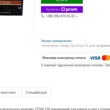
Купити
Купити з
+380 (95) 670-15-32
повернення товару протягом 14 днів
за домо
У компанії підключені електронні платежі. Те
теристики
Специфікація
н модульного монтажу Z1S6C130 призначений для роботи в парі з гідроро