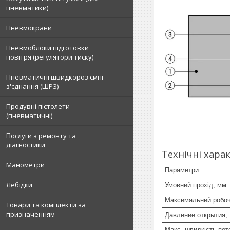
пневматики)
Пневмокрани
Пневмоблоки підготовки
повітря (регулятори тиску)
Пневматичні швидкороз'ємні
з'єднання (ШРЗ)
Продувні пістолети
(пневматичні)
Послуги з ремонту та
діагностики
Технічні хара
Манометри
Параметри
Лебідки
Умовний прохід, мм
Максимальний робоч
Товари та комплекти за
призначенням
Давление открытия,
Макс. швидкість пото