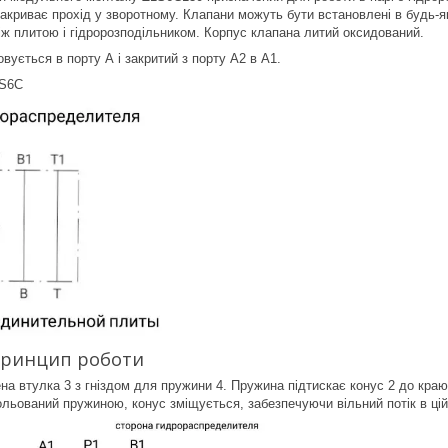
акриває прохід у зворотному. Клапани можуть бути встановлені в будь-
ж плитою і гідророзподільником. Корпус клапана литий оксидований.
вується в порту А і закритий з порту А2 в А1.
1S6C
 принцип роботи
ена втулка 3 з гніздом для пружини 4. Пружина підтискає конус 2 до краю
ольований пружиною, конус зміщується, забезпечуючи вільний потік в цій 