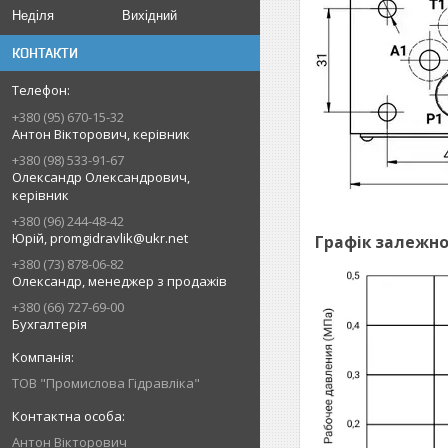
Неділя
Вихідний
КОНТАКТИ
+380 (95) 670-15-32
Антон Вікторович, керівник
+380 (98) 533-91-67
Олександр Олександрович,
керівник
+380 (96) 244-48-42
Юрій, promgidravlik@ukr.net
Графік залежно
+380 (73) 878-06-82
Олександр, менеджер з продажів
+380 (66) 727-69-00
Бухгалтерія
ТОВ "Промислова Гідравліка"
Антон Вікторович