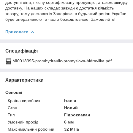
доступні ціни, якісну сертифіковану продукцію, а також швидку
доставку. На наших складах завжди є достатня кількість
товару, тому доставка із Запоріжжя в будь-який регіон України
буде оперативною та часто безкоштовною. Замовляйте!
Приховати
Специфікація
MI0018395-promhydraulic-promyslova-hidravlika.pdf
Характеристики
Основні
Країна виробник
Італія
Стан
Новий
Тип
Гідроклапан
Умовний прохід
6 мм
Максимальний робочий
32 МПа