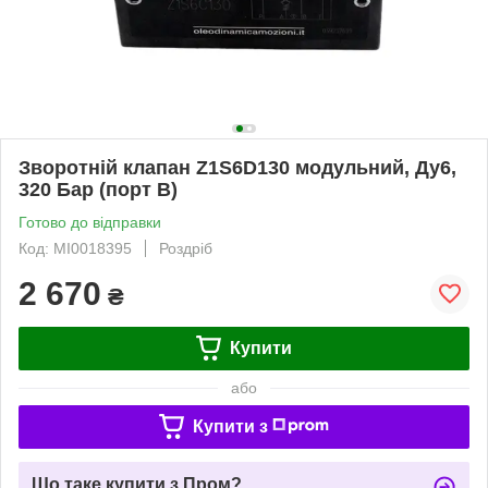
Зворотній клапан Z1S6D130 модульний, Ду6,
320 Бар (порт В)
Готово до відправки
Код: MI0018395
Роздріб
2 670
₴
Купити
або
Купити з
Що таке купити з Пром?