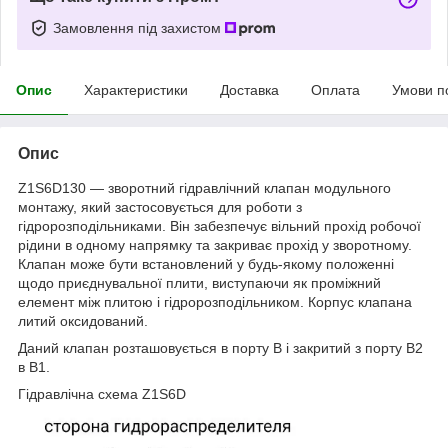
Замовлення під захистом
Опис
Характеристики
Доставка
Оплата
Умови п
Опис
Z1S6D130 — зворотний гідравлічний клапан модульного
монтажу, який застосовується для роботи з
гідророзподільниками. Він забезпечує вільний прохід робочої
рідини в одному напрямку та закриває прохід у зворотному.
Клапан може бути встановлений у будь-якому положенні
щодо приєднувальної плити, виступаючи як проміжний
елемент між плитою і гідророзподільником. Корпус клапана
литий оксидований.
Даний клапан розташовується в порту В і закритий з порту В2
в В1.
Гідравлічна схема Z1S6D