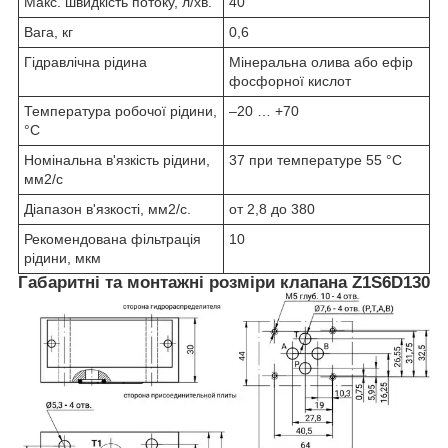
Макс. швидкість потоку, л/хв.
40
Вага, кг
0,6
Гідравлічна рідина
Мінеральна олива або ефір
фосфорної кислот
Температура робочої рідини,
–20 … +70
°C
Номінальна в'язкість рідини,
37 при температуре 55 °C
мм2/с
Діапазон в'язкості, мм2/с.
от 2,8 до 380
Рекомендована фільтрація
10
рідини, мкм
Габаритні та монтажні розміри клапана Z1S6D130