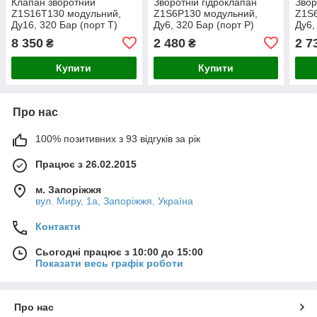
Клапан зворотний
Зворотній гідроклапан
Звор
Z1S16T130 модульний,
Z1S6P130 модульний,
Z1S
Ду16, 320 Бар (порт Т)
Ду6, 320 Бар (порт Р)
Ду6,
8 350
2 480
2 7
₴
₴
Купити
Купити
Про нас
100% позитивних з 93 відгуків за рік
Працює з 26.02.2015
м. Запоріжжя
вул. Миру, 1а, Запоріжжя, Україна
Контакти
Сьогодні працює з 10:00 до 15:00
Показати весь графік роботи
Про нас