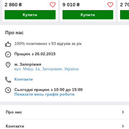
(регулювання в каналі В)
(дроселювання на виході)
(рег
2 860
9 010
2 7
₴
₴
В)
Купити
Купити
Про нас
100% позитивних з 93 відгуків за рік
Працює з 26.02.2015
м. Запоріжжя
вул. Миру, 1а, Запоріжжя, Україна
Контакти
Сьогодні працює з 10:00 до 15:00
Показати весь графік роботи
Про нас
Контакти