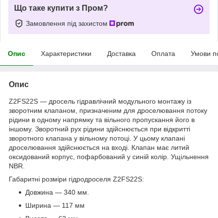
Що таке купити з Пром?
Замовлення під захистом
Опис
Характеристики
Доставка
Оплата
Умови п
Опис
Z2FS22S — дросель гідравлічний модульного монтажу із
зворотним клапаном, призначеним для дроселювання потоку
рідини в одному напрямку та вільного пропускання його в
іншому. Зворотний рух рідини здійснюється при відкритті
зворотного клапана у вільному потоці. У цьому клапані
дроселювання здійснюється на вході. Клапан має литий
оксидований корпус, пофарбований у синій колір. Ущільнення
NBR.
Габаритні розміри гідродроселя Z2FS22S:
Довжина — 340 мм.
Ширина — 117 мм