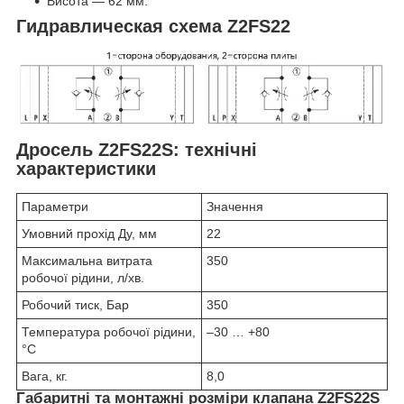
Висота — 62 мм.
Гидравлическая схема Z2FS22
Дросель Z2FS22S: технічні
характеристики
Параметри
Значення
Умовний прохід Ду, мм
22
Максимальна витрата
350
робочої рідини, л/хв.
Робочий тиск, Бар
350
Температура робочої рідини,
–30 … +80
°C
Вага, кг.
8,0
Габаритні та монтажні розміри клапана Z2FS22S