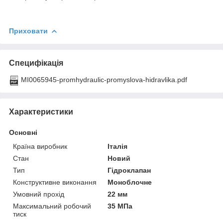
Приховати
Специфікація
MI0065945-promhydraulic-promyslova-hidravlika.pdf
Характеристики
Основні
Країна виробник
Італія
Стан
Новий
Тип
Гідроклапан
Конструктивне виконання
Моноблочне
Умовний прохід
22 мм
Максимальний робочий
35 МПа
тиск