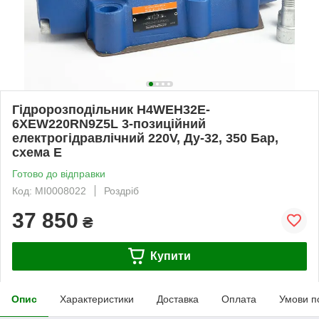
Гідророзподільник H4WEH32E-
6XEW220RN9Z5L 3-позиційний
електрогідравлічний 220V, Ду-32, 350 Бар,
схема E
Готово до відправки
Код: MI0008022
Роздріб
37 850
₴
Купити
Опис
Характеристики
Доставка
Оплата
Умови п