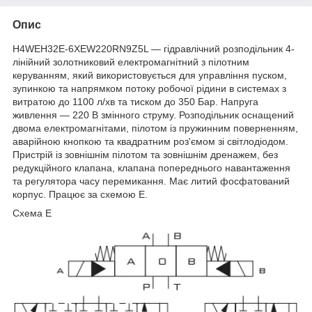
Опис
H4WEH32E-6XEW220RN9Z5L — гідравлічний розподільник 4-
лінійний золотниковий електромагнітний з пілотним
керуванням, який використовується для управління пуском,
зупинкою та напрямком потоку робочої рідини в системах з
витратою до 1100 л/хв та тиском до 350 Бар. Напруга
живлення — 220 В змінного струму. Розподільник оснащений
двома електромагнітами, пілотом із пружинним поверненням,
аварійною кнопкою та квадратним роз'ємом зі світлодіодом.
Пристрій із зовнішнім пілотом та зовнішнім дренажем, без
редукційного клапана, клапана попереднього навантаження
та регулятора часу перемикання. Має литий фосфатований
корпус. Працює за схемою E.
Схема Е