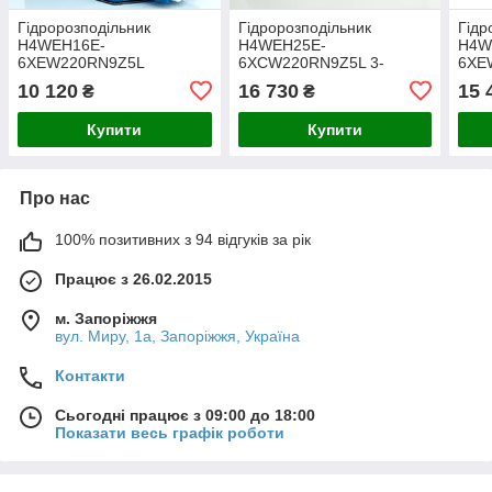
Гідророзподільник
Гідророзподільник
Гідр
H4WEH16E-
H4WEH25E-
H4W
6XEW220RN9Z5L
6XCW220RN9Z5L 3-
6XE
електрогідравлічний
позиційний
элек
10 120
16 730
15 
₴
₴
трипозиційний 220V,
електрогідравлічний 220V,
пози
Ду-16, 350 Бар, схема E
Ду-25, 350 Бар, схема Е
350 
Купити
Купити
Про нас
100% позитивних з 94 відгуків за рік
Працює з 26.02.2015
м. Запоріжжя
вул. Миру, 1а, Запоріжжя, Україна
Контакти
Сьогодні працює з 09:00 до 18:00
Показати весь графік роботи