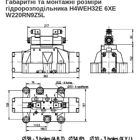
Габаритні та монтажні розміри
гідророзподільника H4WEH32E 6XE
W220RN9Z5L