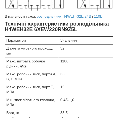
В наявності також
розподільники H4WEH-32E 24В
і
110В
Технічні характеристики розподільника
H4WEH32E 6XEW220RN9Z5L
Параметри
Значення
Діаметр умовного проходу,
32
мм
Макс. витрата робочої
1100
рідини, л/хв.
Макс. робочий тиск, порти А,
35
В, Р, МПа
Макс. робочий тиск, порт Т,
16
МПа
Мін. тиск пілотного клапана,
0,45-1,0
МПа
Вага, кг.
38,5