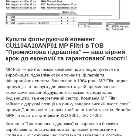
Купити фільтруючий елемент
CU1104A10ANP01 MP Filtri в ТОВ
"Промислова гідравліка" — ваш вірний
крок до економії та гарантованої якості!
MP Filtri — це італійська компанія, що спеціалізується на
виробництві гідравлічних компонентів, фільтрів та
фільтраційних систем. Заснована в 1964 році, MP Filtri надає
продукцію та послуги для різних галузей промисловості,
включаючи машинобудування, сільське господарство,
будівництво, та енергетичний сектор. Компанія MP Filtri
займає лідируючі позиції на ринку завдяки високій якості своєї
продукції, інноваціям та орієнтації на потреби клієнтів. Вироби
MPFiltri мають сертифікати ISO 9001, ISO 14001.
Компанія "Промислова гідравліка" співпрацює з безліччю
виробників та постачальників за прямими дилерськими
угодами, що скорочує час доставки та забезпечує доступні