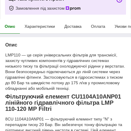
Замовлення під захистом
Опис
Характеристики
Доставка
Оплата
Умови п
Опис
LMP110 — це серія універсальних фільтрів для трансмісії,
захисту чутливих компонентів у гідравлічних системах
низького тиску та фільтрації охолоджуючої рідини у верстатах.
Вони безпосередньо підключаються до ліній системи через
гідравлічні фітинги. Застосовуються в гідросистемах з тиском
до 80 Бар та швидкістю потоку до 175 л/хв у промисловому
обладнанні або мобільній техніці.
Фільтруючий елемент CU1104A10ANP01
лінійного гідравлічного фільтра LMP
110-120 MP Filtri
8CU 1104A10ANP01 — фільтруючий елемент типу "N" з
перепадом тиску 20 Бар. Він забезпечує тонку фільтрацію та
підтримує високий рівень чистоти в системі. Цей елемент