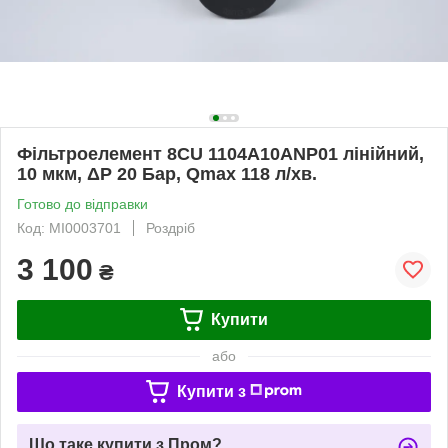
Фільтроелемент 8CU 1104A10ANP01 лінійний,
10 мкм, ΔP 20 Бар, Qmax 118 л/хв.
Готово до відправки
Код: MI0003701
Роздріб
3 100
₴
Купити
або
Купити з
Що таке купити з Пром?