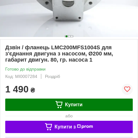
Дзвін / фланець LMC200MFS1004S для
з'єднання двигуна з насосом, Ø200 мм,
габарит двигун. 80, гр. насоса 1
Готово до відправки
Код: MI0007284
Роздріб
1 490
₴
Купити
або
Купити з