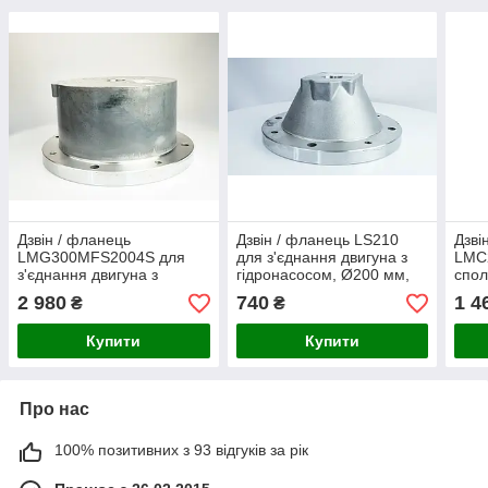
Дзвін / фланець
Дзвін / фланець LS210
Дзві
LMG300MFS2004S для
для з'єднання двигуна з
LMC
з'єднання двигуна з
гідронасосом, Ø200 мм,
спол
насосом, Ø300 мм,
гр. насоса 0.5, двигун
габа
2 980
740
1 4
₴
₴
габарит двигун. 132, гр.
габариту 80
насо
насоса 2
Купити
Купити
Про нас
100% позитивних з 93 відгуків за рік