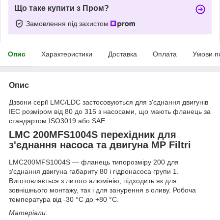
Що таке купити з Пром?
Замовлення під захистом
Опис
Характеристики
Доставка
Оплата
Умови п
Опис
Дзвони серії LMC/LDC застосовуються для з'єднання двигунів
IEC розміром від 80 до 315 з насосами, що мають фланець за
стандартом ISO3019 або SAE.
LMC 200MFS1004S перехідник для
з'єднання насоса та двигуна MP Filtri
LMC200MFS1004S — фланець типорозміру 200 для
з'єднання двигуна габариту 80 і гідронасоса групи 1.
Виготовляється з литого алюмінію, підходить як для
зовнішнього монтажу, так і для занурення в оливу. Робоча
температура від -30 °C до +80 °C.
Матеріали
: