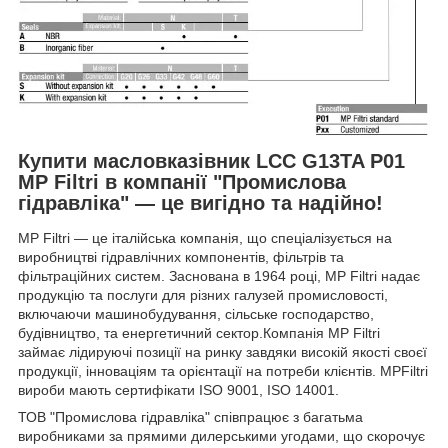
Купити масловказівник LCC G13TA P01
MP Filtri в компанії "Промислова
гідравліка" — це вигідно та надійно!
MP Filtri — це італійська компанія, що спеціалізується на
виробництві гідравлічних компонентів, фільтрів та
фільтраційних систем. Заснована в 1964 році, MP Filtri надає
продукцію та послуги для різних галузей промисловості,
включаючи машинобудування, сільське господарство,
будівництво, та енергетичний сектор.Компанія MP Filtri
займає лідируючі позиції на ринку завдяки високій якості своєї
продукції, інноваціям та орієнтації на потреби клієнтів. MPFiltri
вироби мають сертифікати ISO 9001, ISO 14001.
ТОВ "Промислова гідравліка" співпрацює з багатьма
виробниками за прямими дилерськими угодами, що скорочує