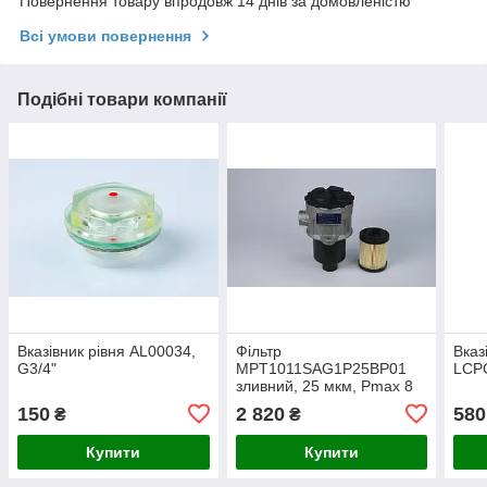
Повернення товару впродовж 14 днів за домовленістю
Всі умови повернення
Подібні товари компанії
Вказівник рівня AL00034,
Фільтр
Вказ
G3/4"
MPT1011SAG1P25BP01
LCP
зливний, 25 мкм, Pmax 8
Бар, Qmax 96 л/хв, G3/4"
150
2 820
580
₴
₴
Купити
Купити