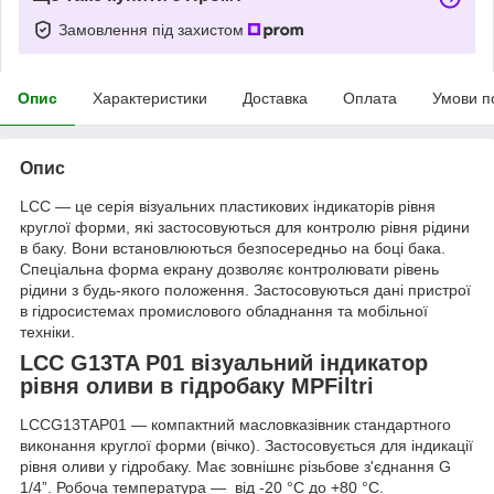
Замовлення під захистом
Опис
Характеристики
Доставка
Оплата
Умови п
Опис
LCC — це серія візуальних пластикових індикаторів рівня
круглої форми, які застосовуються для контролю рівня рідини
в баку. Вони встановлюються безпосередньо на боці бака.
Спеціальна форма екрану дозволяє контролювати рівень
рідини з будь-якого положення. Застосовуються дані пристрої
в гідросистемах промислового обладнання та мобільної
техніки.
LCC G13TA P01 візуальний індикатор
рівня оливи в гідробаку MPFiltri
LCCG13TAP01 — компактний масловказівник стандартного
виконання круглої форми (вічко). Застосовується для індикації
рівня оливи у гідробаку. Має зовнішнє різьбове з'єднання G
1/4”. Робоча температура — від -20 °C до +80 °C.