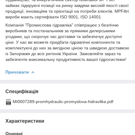
займає лідируючі позиції на ринку завдяки високій якості своєї
продукції, інноваціям та орієнтації на потреби клієнтів. MPFiltri
вироби мають сертифікати ISO 9001, ISO 14001.
Компанія "Промислова гідравліка" співпрацює з безліччю
виробників та постачальників за прямими дилерськими
угодами, що скорочує час доставки та забезпечує доступні
ціни. У нас ви можете придбати гідравлічні компоненти та
комплектуючі до них за вигідною ціною та швидкою доставкою
із Запоріжжя до всіх регіонів України. Замовляйте зараз та
забезпечте максимальну продуктивність вашої гідросистеми!
Приховати
Специфікація
MI0007289-promhydraulic-promyslova-hidravlika.pdf
Характеристики
Основні