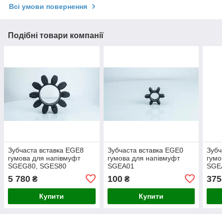
Всі умови повернення
Подібні товари компанії
Зубчаста вставка EGE8
Зубчаста вставка EGE0
Зубч
гумова для напівмуфт
гумова для напівмуфт
гумо
SGEG80, SGES80
SGEA01
SGE
5 780
100
375
₴
₴
Купити
Купити