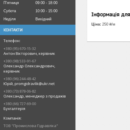
Пʼятниця
09:00
18:00
Субота
10:00
15:00
Інформація дл
Неділя
Вихідний
Ціна:
250 ₴/м
КОНТАКТИ
+380 (95) 670-15-32
Антон Вікторович, керівник
+380 (98) 533-91-67
Олександр Олександрович,
керівник
+380 (96) 244-48-42
Юрій, promgidravlik@ukr.net
+380 (73) 878-06-82
Олександр, менеджер з продажів
+380 (66) 727-69-00
Бухгалтерія
ТОВ "Промислова Гідравліка"