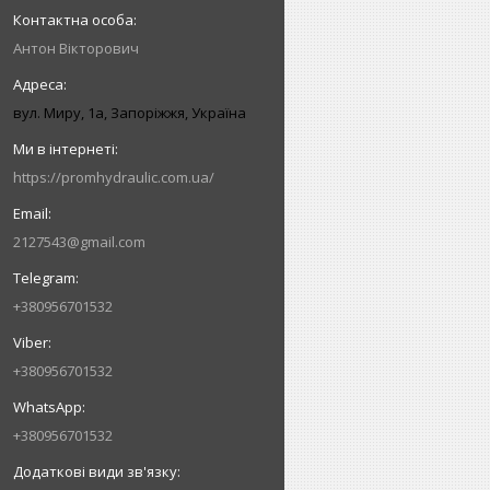
Антон Вікторович
вул. Миру, 1а, Запоріжжя, Україна
https://promhydraulic.com.ua/
2127543@gmail.com
+380956701532
+380956701532
+380956701532