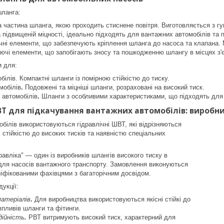
шланга:
а частина шланга, якою проходить стиснене повітря. Виготовляється з гу
а підвищеній міцності, ідеально підходять для вантажних автомобілів та
ні елементи, що забезпечують кріплення шланга до насоса та клапана.
ючі елементи, що запобігають зносу та пошкодженню шлангу в місцях з'
 для:
білів. Компактні шланги із помірною стійкістю до тиску.
мобілів
.
Подовжені та міцніші шланги, розраховані на високий тиск.
 автомобілів
.
Шланги з особливими характеристиками, що підходять для 
ВТ для підкачування вантажних автомобілів: виробн
білів використовуються гідравлічні ШВТ, які відрізняються
 стійкістю до високих тисків та наявністю спеціальних
авліка" — один із виробників шлангів високого тиску в
і для насосів вантажного транспорту. Замовлення виконуються
ліфікованими фахівцями з багаторічним досвідом.
укції:
матеріалів
.
Для виробництва використовуються якісні стійкі до
впливів шланги та фітинги.
дійність
.
РВТ витримують високий тиск, характерний для