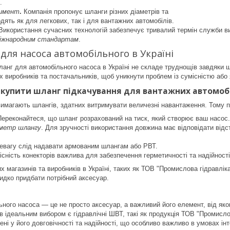
.
имент
.
Компанія пропонує шланги різних діаметрів та
дять як для легкових, так і для вантажних автомобілів.
Використання сучасних технологій забезпечує тривалий термін служби ви
міжнародним стандартам
.
для насоса автомобільного в Україні
ланг для автомобільного насоса в Україні не складе труднощів завдяки
х виробників та постачальників, щоб уникнути проблем із сумісністю або 
а купити шланг підкачування для вантажних автомоб
вимагають шлангів, здатних витримувати величезні навантаження. Тому при
ереконайтеся, що шланг розрахований на тиск, який створює ваш насос.
аметр шлангу
. Для зручності використання довжина має відповідати відст
ревагу слід надавати армованим шлангам або РВТ.
існість конекторів важлива для забезпечення герметичності та надійності
х магазинів та виробників в Україні, таких як ТОВ "Промислова гідравліка
идко придбати потрібний аксесуар.
ного насоса — це не просто аксесуар, а важливий його елемент, від яко
в ідеальним вибором є гідравлічні ШВТ, такі як продукція ТОВ "Промисло
ні у його довговічності та надійності, що особливо важливо в умовах інт