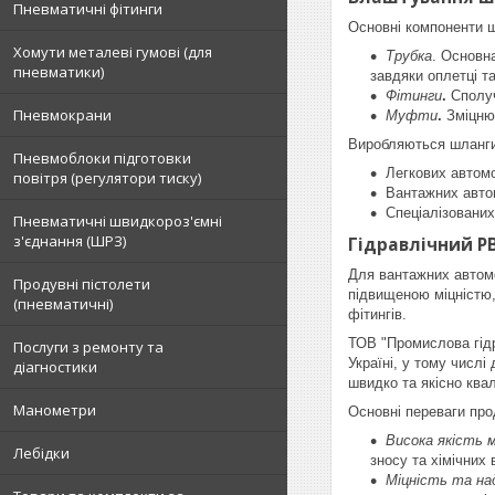
Пневматичні фітинги
Основні компоненти 
Хомути металеві гумові (для
Трубка
. Основн
пневматики)
завдяки оплетці т
Фітинги
.
Сполуч
Пневмокрани
Муфти
.
Зміцню
Виробляються шланги
Пневмоблоки підготовки
Легкових автомо
повітря (регулятори тиску)
Вантажних авто
Спеціалізованих
Пневматичні швидкороз'ємні
з'єднання (ШРЗ)
Гідравлічний Р
Для вантажних автомо
Продувні пістолети
підвищеною міцністю,
(пневматичні)
фітингів.
ТОВ "Промислова гідр
Послуги з ремонту та
Україні, у тому числ
діагностики
швидко та якісно ква
Манометри
Основні переваги прод
Висока якість 
Лебідки
зносу та хімічних 
Міцність та на