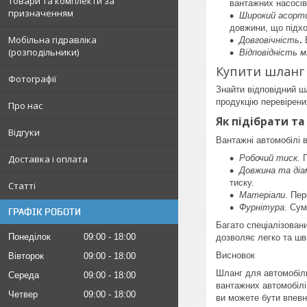
Товари та комплекти за
вантажних насосів
призначенням
Широкий асорт
довжини, що підхо
Мобільна гідравліка
Довговічність
.
(розподільники)
Відповідність 
Купити шланг 
Фотографії
Знайти відповідний ш
продукцію перевірени
Про нас
Як підібрати т
Відгуки
Вантажні автомобілі 
Доставка і оплата
Робочий тиск.
П
Довжина та ді
тиску.
Статті
Матеріали
. Пе
Фурнітура
. Сум
ГРАФІК РОБОТИ
Багато спеціалізовани
Понеділок
09:00
18:00
дозволяє легко та шв
Висновок
Вівторок
09:00
18:00
Шланг для автомобіль
Середа
09:00
18:00
вантажних автомобілі
Четвер
09:00
18:00
ви можете бути впевне