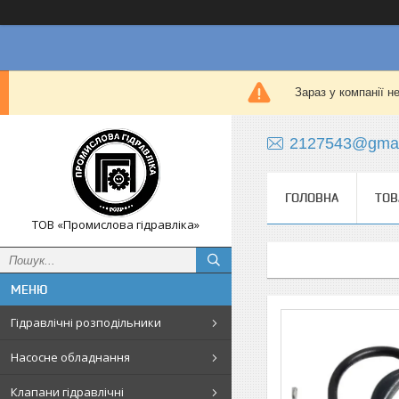
Зараз у компанії н
2127543@gmai
ГОЛОВНА
ТОВ
ТОВ «Промислова гідравліка»
Гідравлічні розподільники
Насосне обладнання
Клапани гідравлічні