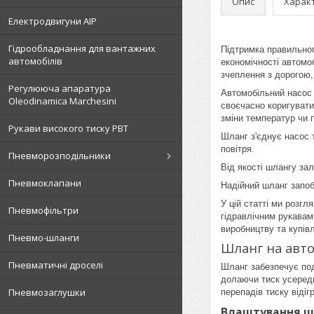
Опис
Харак
Електродвигуни АІР
Гідрообладнання для вантажних
Підтримка правильног
автомобілів
економічності автомо
зчеплення з дорогою,
Регулююча апаратура
Автомобільний насос 
Oleodinamica Marchesini
своєчасно коригувати
зміни температур чи 
Рукави високого тиску РВТ
Шланг з'єднує насос 
повітря.
Пневморозподільники
Від якості шлангу за
Пневмоклапани
Надійний шланг запоб
У цій статті ми розг
Пневмофільтри
гідравлічним рукавам
виробництву та купівл
Пневмо-шланги
Шланг на авт
Пневматичні дроселі
Шланг забезпечує под
долаючи тиск усереди
Пневмозаглушки
перепадів тиску віді
Влаштування шл