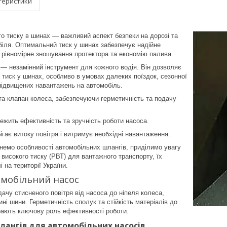
теристики
о тиску в шинах — важливий аспект безпеки на дорозі та
біля. Оптимальний тиск у шинах забезпечує надійне
 рівномірне зношування протектора та економію палива.
— незамінний інструмент для кожного водія. Він дозволяє
 тиск у шинах, особливо в умовах далеких поїздок, сезонної
підвищених навантажень на автомобіль.
та клапан колеса, забезпечуючи герметичність та подачу
лежить ефективність та зручність роботи насоса.
ігає витоку повітря і витримує необхідні навантаження.
лянемо особливості автомобільних шлангів, приділимо увагу
 високого тиску (РВТ) для вантажного транспорту, їх
і на території України.
омобільний насос
ачу стисненого повітря від насоса до ніпеля колеса,
ні шини. Герметичність сполук та стійкість матеріалів до
грають ключову роль ефективності роботи.
ангів для автомобільних насосів