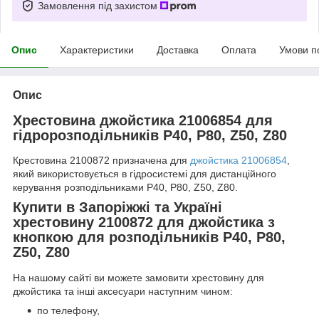
Замовлення під захистом
Опис
Характеристики
Доставка
Оплата
Умови п
Опис
Хрестовина джойстика 21006854 для
гідророзподільників Р40, Р80, Z50, Z80
Крестовина 2100872 призначена для
джойстика 21006854
,
який використовується в гідросистемі для дистанційного
керування розподільниками Р40, Р80, Z50, Z80.
Купити в Запоріжжі та Україні
хрестовину 2100872 для джойстика з
кнопкою для розподільників Р40, Р80,
Z50, Z80
На нашому сайті ви можете замовити хрестовину для
джойстика та інші аксесуари наступним чином:
по телефону,