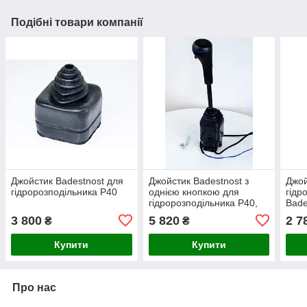
Подібні товари компанії
Джойстик Badestnost для
Джойстик Badestnost з
Джой
гідророзподільника Р40
однією кнопкою для
гідр
гідророзподільника Р40,
Bade
Р80, Z50, Z80 під вилку
3 800
5 820
2 7
₴
₴
Indemar
Купити
Купити
Про нас