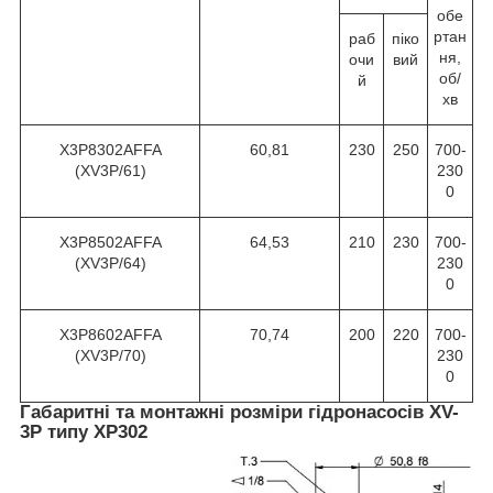
обе
ртан
раб
піко
ня,
очи
вий
об/
й
хв
X3P8302AFFA
60,81
230
250
700-
(XV3P/61)
230
0
X3P8502AFFA
64,53
210
230
700-
(XV3P/64)
230
0
X3P8602AFFA
70,74
200
220
700-
(XV3P/70)
230
0
Габаритні та монтажні розміри гідронасосів XV-
3P типу XP302