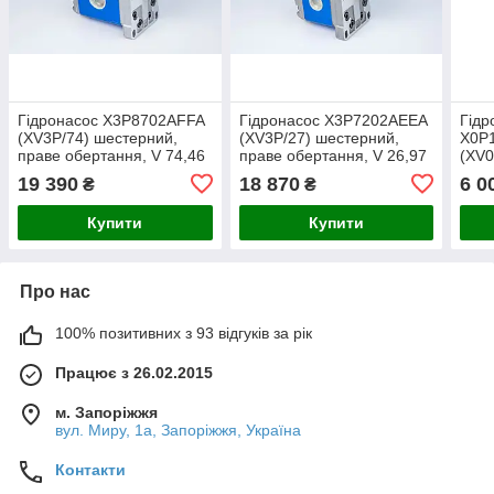
Гідронасос X3P8702AFFA
Гідронасос X3P7202AEEA
Гідр
(XV3P/74) шестерний,
(XV3P/27) шестерний,
X0P
праве обертання, V 74,46
праве обертання, V 26,97
(XV0
см³, Rpm 2300 об/хв,
см³, Rpm 3000 об/хв,
обер
19 390
18 870
6 0
₴
₴
Pmax 180 Бар.
Pmax 250 Бар.
Rpm 
Бар
Купити
Купити
Про нас
100% позитивних з 93 відгуків за рік
Працює з 26.02.2015
м. Запоріжжя
вул. Миру, 1а, Запоріжжя, Україна
Контакти