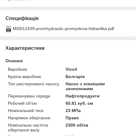
Специфікація
MI0012439-promhydraulic-promyslova-hidravlika.pdf
Характеристики
Основні
Виробник
Vivoil
Країна виробник
Болгарія
Тип шестерневого насосу
Насос з зовнішнім
зачепленням
Перекачувані середи
Нафтопродукти
Робочий об'єм
60.81 куб. см
Номінальний тиск
23 МПа
Напрямок обертання
Праве
Номінальна частота
2300 об/хв
обертання валу