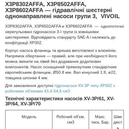
X3P8302AFFA, X3P8502AFFA,
X3P8602AFFA — гідравлічні шестерні
однонаправлені насоси групи 3, VIVOIL
X3P8302AFFA, X3P8502AFFA и X3P8602AFFA — однопоточні
нерегульовані гідронасоси 3-ї групи із зовнішніми
шестернями. Відповідають стандарту SAE-A і належать до
конфігурації XP302.
Корпус насоса фланець та кришка виготовлені з алюмінію.
Напрямок обертання — правий, але при необхідності його
можна змінити на лівий без додавання додаткових
компонентів. Насос оснащений прямокутним стандартним
європейським фланцем, Ø50.8 мм. Вал конусний 1:8, ø22,
товщина шпонки 4 мм.
Для замовлення доступні
гідронасоси XV-3P типу XP302 з
робочими об'ємами 43,4-54,6 см3
Технічні характеристики насосів XV-3P/61, XV-
3P/64, XV-3P/70
Модель
Робочий об'єм,
Макс.
Шви
см3
тиск, Бар.
дкіст
ь