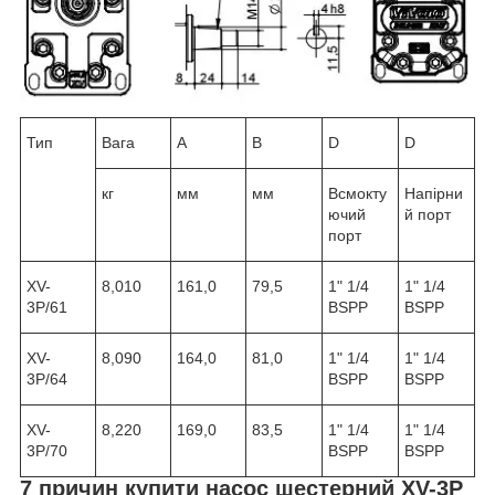
Тип
Вага
A
B
D
D
кг
мм
мм
Всмокту
Напірни
ючий
й порт
порт
XV-
8,010
161,0
79,5
1" 1/4
1" 1/4
3P/61
BSPP
BSPP
XV-
8,090
164,0
81,0
1" 1/4
1" 1/4
3P/64
BSPP
BSPP
XV-
8,220
169,0
83,5
1" 1/4
1" 1/4
3P/70
BSPP
BSPP
7 причин купити насос шестерний XV-3P