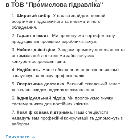
в ТОВ "Промислова гідравліка"
Широкий вибір
. У нас ви знайдете повний
асортимент гідравлічного та пневматичного
обладнання.
Гарантія якості
. Ми пропонуємо сертифіковану
продукцію від провідних виробників галузі.
Найвигідніші ціни
. Завдяки прямому постачанню та
оптимізованій логістиці ми забезпечуємо
конкурентоспроможні ціни.
Надійність
. Наше обладнання перевірено часом і
заслуговує на довіру професіоналів.
Оперативна доставка
. Великий складський запас
дозволяє швидко надсилати замовлення.
Індивідуальний підхі
д. Ми пропонуємо гнучку
систему знижок для постійних клієнтів.
Кваліфікована підтримка
. Наші спеціалісти
нададуть вам професійні консультації та допоможуть з
вибором.
Приховати