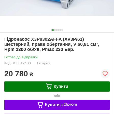
Гідронасос X3P8302AFFA (XV3P/61)
шестерний, праве обертання, V 60,81 см³,
Rpm 2300 об/хв, Pmax 230 Бар.
Готово до відправки
Код: MI0012438
Роздріб
20 780
₴
Купити
або
Купити з