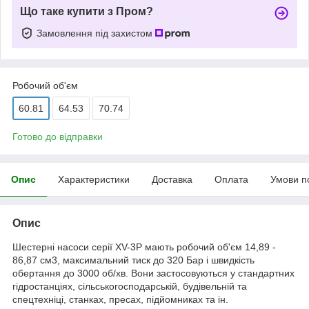
Що таке купити з Пром?
Замовлення під захистом
Робочий об'єм
60.81
64.53
70.74
Готово до відправки
Опис
Характеристики
Доставка
Оплата
Умови п
Опис
Шестерні насоси серії XV-3P мають робочий об'єм 14,89 -
86,87 см3, максимальний тиск до 320 Бар і швидкість
обертання до 3000 об/хв. Вони застосовуються у стандартних
гідростанціях, сільськогосподарській, будівельній та
спецтехніці, станках, пресах, підйомниках та ін.