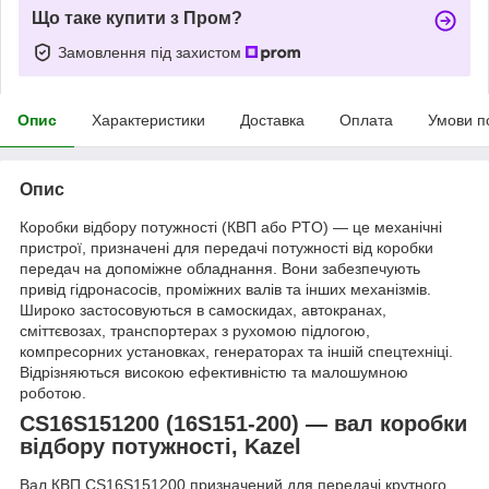
Що таке купити з Пром?
Замовлення під захистом
Опис
Характеристики
Доставка
Оплата
Умови п
Опис
Коробки відбору потужності (КВП або PTO) — це механічні
пристрої, призначені для передачі потужності від коробки
передач на допоміжне обладнання. Вони забезпечують
привід гідронасосів, проміжних валів та інших механізмів.
Широко застосовуються в самоскидах, автокранах,
сміттєвозах, транспортерах з рухомою підлогою,
компресорних установках, генераторах та іншій спецтехніці.
Відрізняються високою ефективністю та малошумною
роботою.
CS16S151200 (16S151-200) — вал коробки
відбору потужності, Kazel
Вал КВП CS16S151200 призначений для передачі крутного