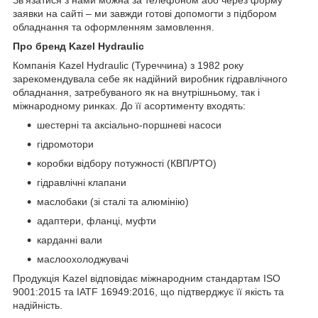
заявки на сайті – ми завжди готові допомогти з підбором
обладнання та оформленням замовлення.
Про бренд Kazel Hydraulic
Компанія Kazel Hydraulic (Туреччина) з 1982 року
зарекомендувала себе як надійний виробник гідравлічного
обладнання, затребуваного як на внутрішньому, так і
міжнародному ринках. До її асортименту входять:
шестерні та аксіально-поршневі насоси
гідромотори
коробки відбору потужності (КВП/PTO)
гідравлічні клапани
маслобаки (зі сталі та алюмінію)
адаптери, фланці, муфти
карданні вали
маслоохолоджувачі
Продукція Kazel відповідає міжнародним стандартам ISO
9001:2015 та IATF 16949:2016, що підтверджує її якість та
надійність.