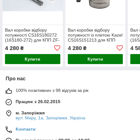
Вал коробки відбору
Вал коробки відбору
Вал 
потужності CS16S180272
потужності із плитою Kazel
поту
(16S180-272) для КПП ZF-
CS16S151213 для КПП
(16S
16 AS 1800-2200, Kazel
ZF-16 S 151
16 S
4 280
4 280
4 5
₴
₴
Купити
Купити
Про нас
100% позитивних з 98 відгуків за рік
Працює з 26.02.2015
м. Запоріжжя
вул. Миру, 1а, Запоріжжя, Україна
Контакти