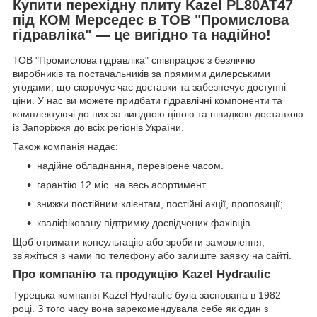
Купити перехідну плиту Kazel PL80AT47
під КОМ Мерседес в ТОВ "Промислова
гідравліка" — це вигідно та надійно!
ТОВ "Промислова гідравліка" співпрацює з безліччю
виробників та постачальників за прямими дилерськими
угодами, що скорочує час доставки та забезпечує доступні
ціни. У нас ви можете придбати гідравлічні компоненти та
комплектуючі до них за вигідною ціною та швидкою доставкою
із Запоріжжя до всіх регіонів України.
Також компанія надає:
надійне обладнання, перевірене часом.
гарантію 12 міс. на весь асортимент.
знижки постійним клієнтам, постійні акції, пропозиції;
кваліфіковану підтримку досвідчених фахівців.
Щоб отримати консультацію або зробити замовлення,
зв'яжіться з нами по телефону або залиште заявку на сайті.
Про компанію та продукцію Kazel Hydraulic
Турецька компанія Kazel Hydraulic була заснована в 1982
році. З того часу вона зарекомендувала себе як один з