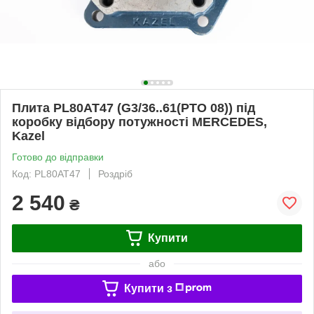
Плита PL80AT47 (G3/36..61(PTO 08)) під
коробку відбору потужності MERCEDES,
Kazel
Готово до відправки
Код: PL80AT47
Роздріб
2 540
₴
Купити
або
Купити з