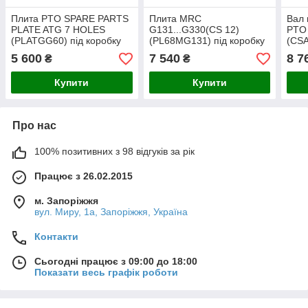
Плита PTO SPARE PARTS
Плита MRC
Вал 
PLATE ATG 7 HOLES
G131...G330(CS 12)
PTO
(PLATGG60) під коробку
(PL68MG131) під коробку
(CSA
відбору потужності
відбору потужності, Kazel
для 
5 600
7 540
8 7
₴
₴
Mercedes Atego G60,
Merc
Kazel
Купити
Купити
Про нас
100% позитивних з 98 відгуків за рік
Працює з 26.02.2015
м. Запоріжжя
вул. Миру, 1а, Запоріжжя, Україна
Контакти
Сьогодні працює з 09:00 до 18:00
Показати весь графік роботи