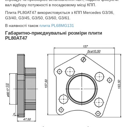
вал відбору потужності в посадковому місці КПП.
Плита PL80AT47 використовується з КПП Mercedes G3/36,
G3/40, G3/45, G3/50, G3/60, G3/61.
В наявності також
плита PL68MG131
Габаритно-приєднувальні розміри плити
PL80AT47