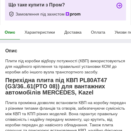
Що таке купити з Пром?
Замовлення під захистом
Опис
Характеристики
Доставка
Оплата
Умови п
Опис
Плити під коробки відбору потужності (КВП) використовуються
для надійного кріплення та правильної установки КОМ до
коробки або іншого вузла транспортного засобу.
Перехідна плита під КВП PL80AT47
(G3/36..61(PTO 08)) для вантажних
автомобілів MERCEDES, Kazel
Плита проміжна дозволяє встановити КВП на коробку передач
з різними типами фланців та отворів, забезпечуючи сумісність
між КВП та КПП різних моделей. Вона гарантує правильну
співвісність і надійну передачу моменту, що крутить, від
коробки передач до навісного обладнання. Також плита
спрощує та прискорює встановлення КВП, надійно фіксуючи