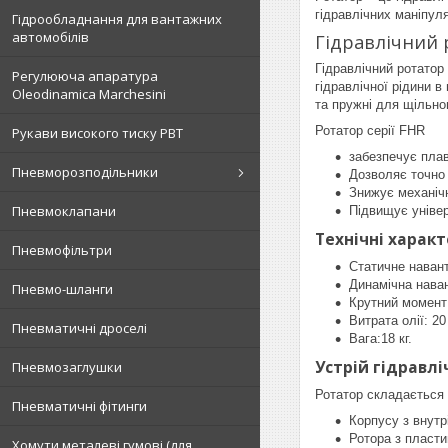
гідравлічних маніпуля
Гідрообладнання для вантажних
автомобілів
Гідравлічний 
Гідравлічний ротатор
Регулююча апаратура
гідравлічної рідини 
Oleodinamica Marchesini
та пружні для щільно
Ротатор серії FHR
Рукави високого тиску РВТ
забезпечує плав
Пневморозподільники
Дозволяє точно 
Знижує механічн
Пневмоклапани
Підвищує універ
Технічні харак
Пневмофільтри
Статичне навант
Динамічна наван
Пневмо-шланги
Крутний момент
Витрата олії: 20
Пневматичні дроселі
Вага:18 кг.
Устрій гідравл
Пневмозаглушки
Ротатор складається 
Пневматичні фітинги
Корпусу з внутр
Ротора з пласт
Хомути металеві гумові (для