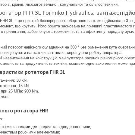
торів, кранів, лісозаготівельної, комунальної та сільгосптехніки.
ротатор FHR 3L Formiko Hydraulics, вантажопідйом
 FHR 3L – це пристрій безперервного обертання вантажопідйомністю 3 т і
в момент, що крутить. Його робота заснована на принципі пластинчастого 
го прилягання, забезпечують герметичність та ефективну передачу зуси
ний поворот навісного обладнання на 360 ° без обмеження кута обертанн
позиціонувати вантаж чи заготівлю, спрощуючи роботу оператора.
і навантаження на конструкцію маніпулятора рахунок рівномірного оберт
сальність та продуктивність техніки, оскільки одне захоплення може пр
теристики ротатора FHR 3L
аження: 30 kN.
таження: 15 kN.
 при 25 МПа: 900 Nm.
 л/хв.
ічного ротатора FHR
з:
ішніми каналами для подачі та відведення оливи;
инчастими робочими елементами;