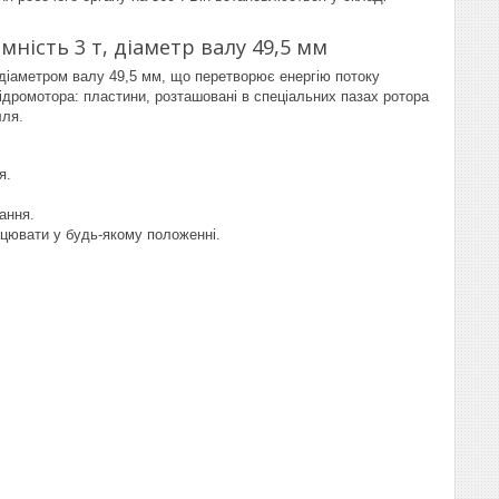
ність 3 т, діаметр валу 49,5 мм
 діаметром валу 49,5 мм, що перетворює енергію потоку
гідромотора: пластини, розташовані в спеціальних пазах ротора
лля.
я.
ання.
ацювати у будь-якому положенні.