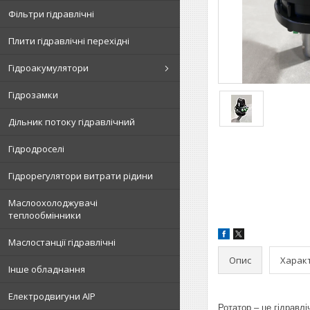
Фільтри гідравлічні
Плити гідравлічні перехідні
Гідроакумулятори
Гідрозамки
Дільник потоку гідравлічний
Гідродроселі
Гідрорегулятори витрати рідини
Маслоохолоджувачі
теплообмінники
Маслостанції гідравлічні
Опис
Харак
Інше обладнання
Електродвигуни АІР
Ротатор – це гідравл