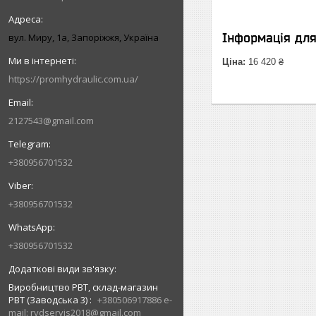
Інформація дл
вул. Миру, 1а, Запоріжжя, Україна
Ціна:
16 420 ₴
https://promhydraulic.com.ua/
2127543@gmail.com
+380956701532
+380956701532
+380956701532
Виробництво РВТ, склад-магазин
РВТ (Заводська 3)
+380506917886 e-
mail: rvdservis2018@gmail.com