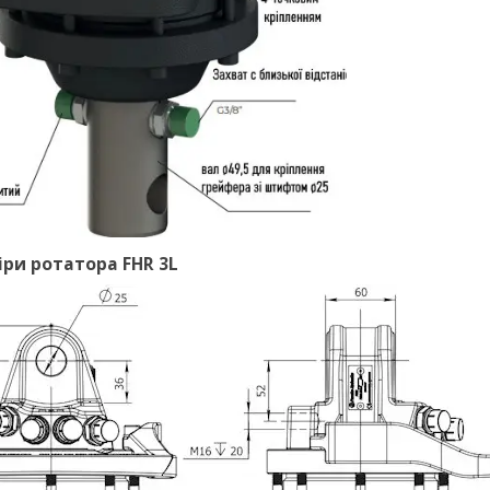
іри ротатора FHR 3L