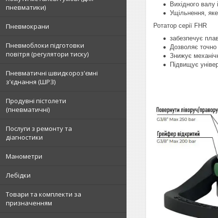
Вихідного валу 
пневматики)
Ущільнення, яке
Пневмокрани
Ротатор серії FHR
забезпечує плав
Пневмоблоки підготовки
Дозволяє точно 
повітря (регулятори тиску)
Знижує механічн
Підвищує універ
Пневматичні швидкороз'ємні
з'єднання (ШРЗ)
Продувні пістолети
(пневматичні)
Послуги з ремонту та
діагностики
Манометри
Лебідки
Товари та комплекти за
призначенням