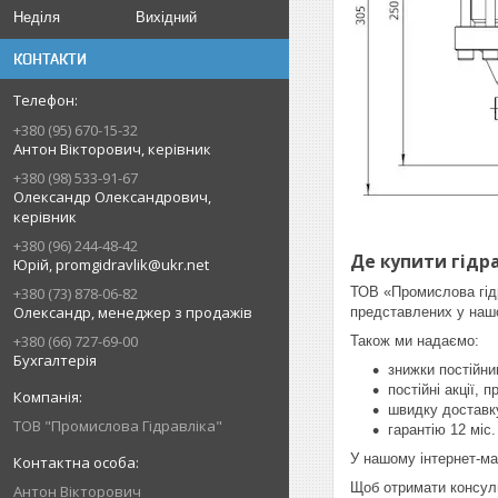
Неділя
Вихідний
КОНТАКТИ
+380 (95) 670-15-32
Антон Вікторович, керівник
+380 (98) 533-91-67
Олександр Олександрович,
керівник
+380 (96) 244-48-42
Де купити гідра
Юрій, promgidravlik@ukr.net
ТОВ «Промислова гідр
+380 (73) 878-06-82
Олександр, менеджер з продажів
представлених у нашо
+380 (66) 727-69-00
Також ми надаємо:
Бухгалтерія
знижки постійни
постійні акції, п
швидку доставк
ТОВ "Промислова Гідравліка"
гарантію 12 міс
У нашому інтернет-ма
Щоб отримати консуль
Антон Вікторович