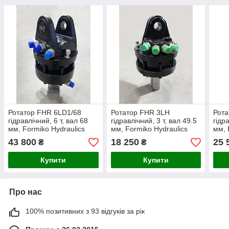
Ротатор FHR 6LD1/68
Ротатор FHR 3LH
Рота
гідравлічний, 6 т, вал 68
гідравлічний, 3 т, вал 49.5
гідр
мм, Formiko Hydraulics
мм, Formiko Hydraulics
мм, 
43 800
18 250
25 
₴
₴
Купити
Купити
Про нас
100% позитивних з 93 відгуків за рік