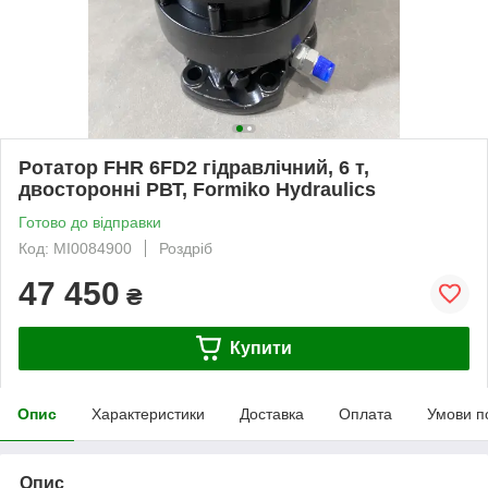
Ротатор FHR 6FD2 гідравлічний, 6 т,
двосторонні РВТ, Formiko Hydraulics
Готово до відправки
Код: MI0084900
Роздріб
47 450
₴
Купити
Опис
Характеристики
Доставка
Оплата
Умови п
Опис