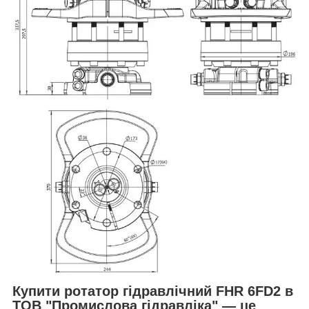
Купити ротатор гідравлічний FHR 6FD2 в
ТОВ "Промислова гідравліка" — це