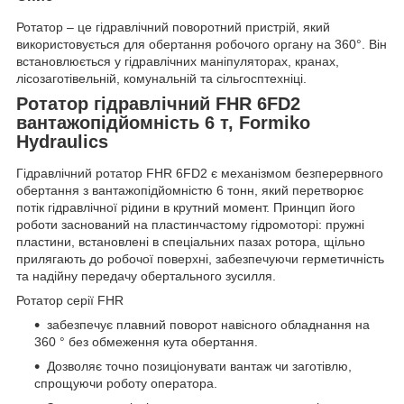
Ротатор – це гідравлічний поворотний пристрій, який
використовується для обертання робочого органу на 360°. Він
встановлюється у гідравлічних маніпуляторах, кранах,
лісозаготівельній, комунальній та сільгосптехніці.
Ротатор гідравлічний FHR 6FD2
вантажопідйомність 6 т, Formiko
Hydraulics
Гідравлічний ротатор FHR 6FD2 є механізмом безперервного
обертання з вантажопідйомністю 6 тонн, який перетворює
потік гідравлічної рідини в крутний момент. Принцип його
роботи заснований на пластинчастому гідромоторі: пружні
пластини, встановлені в спеціальних пазах ротора, щільно
прилягають до робочої поверхні, забезпечуючи герметичність
та надійну передачу обертального зусилля.
Ротатор серії FHR
забезпечує плавний поворот навісного обладнання на
360 ° без обмеження кута обертання.
Дозволяє точно позиціонувати вантаж чи заготівлю,
спрощуючи роботу оператора.