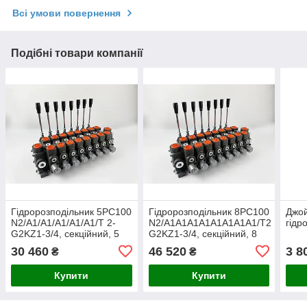
Всі умови повернення
Подібні товари компанії
Гідророзподільник 5PC100
Гідророзподільник 8PC100
Джой
N2/A1/A1/A1/A1/A1/T 2-
N2/A1A1A1A1A1A1A1A1/T2
гідр
G2KZ1-3/4, секційний, 5
G2KZ1-3/4, секційний, 8
секц, Badestnost
секц, Badestnost
30 460
46 520
3 8
₴
₴
Купити
Купити