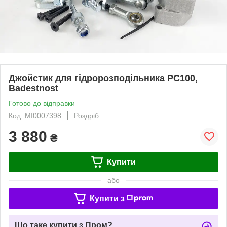
Джойстик для гідророзподільника PC100,
Badestnost
Готово до відправки
Код: MI0007398
Роздріб
3 880
₴
Купити
або
Купити з
Що таке купити з Пром?