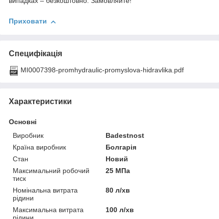
випадках – безкоштовно. Замовляйте!
Приховати
Специфікація
MI0007398-promhydraulic-promyslova-hidravlika.pdf
Характеристики
Основні
Виробник
Badestnost
Країна виробник
Болгарія
Стан
Новий
Максимальний робочий
25 МПа
тиск
Номінальна витрата
80 л/хв
рідини
Максимальна витрата
100 л/хв
рідини