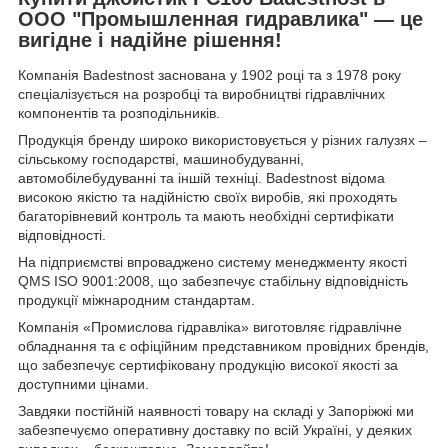
ООО "Промышленная гидравлика" — це
вигідне і надійне рішення!
Компанія Badestnost заснована у 1902 році та з 1978 року
спеціалізується на розробці та виробництві гідравлічних
компонентів та розподільників.
Продукція бренду широко використовується у різних галузях –
сільському господарстві, машинобудуванні,
автомобілебудуванні та іншій техніці. Badestnost відома
високою якістю та надійністю своїх виробів, які проходять
багаторівневий контроль та мають необхідні сертифікати
відповідності.
На підприємстві впроваджено систему менеджменту якості
QMS ISO 9001:2008, що забезпечує стабільну відповідність
продукції міжнародним стандартам.
Компанія «Промислова гідравліка» виготовляє гідравлічне
обладнання та є офіційним представником провідних брендів,
що забезпечує сертифіковану продукцію високої якості за
доступними цінами.
Завдяки постійній наявності товару на складі у Запоріжжі ми
забезпечуємо оперативну доставку по всій Україні, у деяких