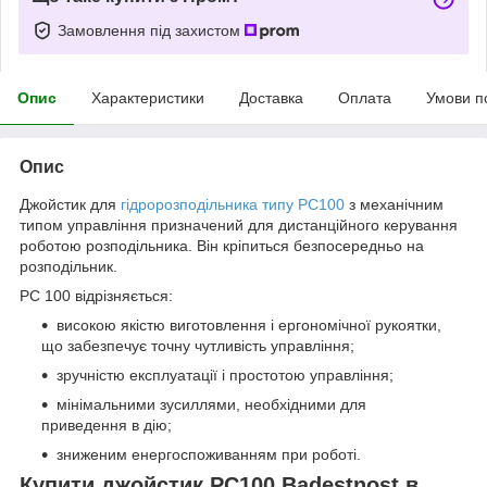
Замовлення під захистом
Опис
Характеристики
Доставка
Оплата
Умови п
Опис
Джойстик для
гідророзподільника типу РС100
з механічним
типом управління призначений для дистанційного керування
роботою розподільника. Він кріпиться безпосередньо на
розподільник.
PC 100 відрізняється:
високою якістю виготовлення і ергономічної рукоятки,
що забезпечує точну чутливість управління;
зручністю експлуатації і простотою управління;
мінімальними зусиллями, необхідними для
приведення в дію;
зниженим енергоспоживанням при роботі.
Купити джойстик PC100 Badestnost в