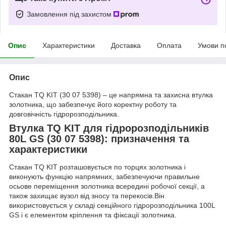
Замовлення під захистом
Опис
Характеристики
Доставка
Оплата
Умови п
Опис
Стакан TQ KIT (30 07 5398) – це напрямна та захисна втулка
золотника, що забезпечує його коректну роботу та
довговічність гідророзподільника.
Втулка TQ KIT для гідророзподільників
80L GS (30 07 5398): призначення та
характеристики
Стакан TQ KIT розташовується по торцях золотника і
виконують функцію напрямних, забезпечуючи правильне
осьове переміщення золотника всередині робочої секції, а
також захищає вузол від зносу та перекосів.Він
використовується у складі секційного гідророзподільника 100L
GS і є елементом кріплення та фіксації золотника.