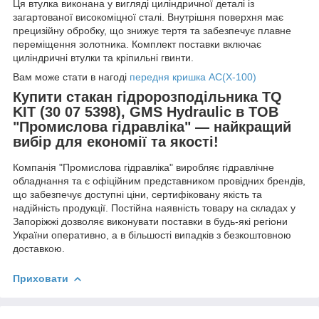
Ця втулка виконана у вигляді циліндричної деталі із
загартованої високоміцної сталі. Внутрішня поверхня має
прецизійну обробку, що знижує тертя та забезпечує плавне
переміщення золотника. Комплект поставки включає
циліндричні втулки та кріпильні гвинти.
Вам може стати в нагоді
передня кришка AC(X‐100)
Купити стакан гідророзподільника TQ
KIT (30 07 5398), GMS Hydraulic в ТОВ
"Промислова гідравліка" — найкращий
вибір для економії та якості!
Компанія "Промислова гідравліка" виробляє гідравлічне
обладнання та є офіційним представником провідних брендів,
що забезпечує доступні ціни, сертифіковану якість та
надійність продукції. Постійна наявність товару на складах у
Запоріжжі дозволяє виконувати поставки в будь-які регіони
України оперативно, а в більшості випадків з безкоштовною
доставкою.
Приховати