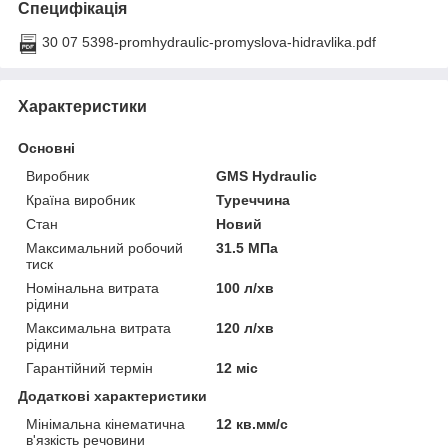
Специфікація
30 07 5398-promhydraulic-promyslova-hidravlika.pdf
Характеристики
Основні
Виробник
GMS Hydraulic
Країна виробник
Туреччина
Стан
Новий
Максимальний робочий
31.5 МПа
тиск
Номінальна витрата
100 л/хв
рідини
Максимальна витрата
120 л/хв
рідини
Гарантійний термін
12 міс
Додаткові характеристики
Мінімальна кінематична
12 кв.мм/с
в'язкість речовини