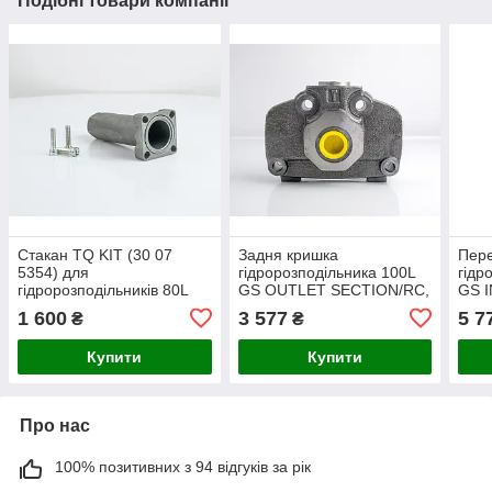
Подібні товари компанії
Стакан TQ KIT (30 07
Задня кришка
Пер
5354) для
гідророзподільника 100L
гідр
гідророзподільників 80L
GS OUTLET SECTION/RC,
GS 
GS, GMS Hydraulic
GMS Hydraulic
100)
1 600
3 577
5 7
₴
₴
Купити
Купити
Про нас
100% позитивних з 94 відгуків за рік