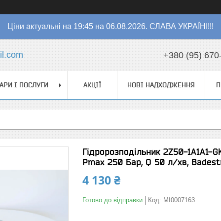
Ціни актуальні на 19:45 на 06.08.2026. СЛАВА УКРАЇНІ!!!
l.com
+380 (95) 670
АРИ І ПОСЛУГИ
АКЦІЇ
НОВІ НАДХОДЖЕННЯ
П
Гідророзподільник 2Z50-1A1A1-G
Pmax 250 Бар, Q 50 л/хв, Badest
4 130 ₴
Готово до відправки
Код:
MI0007163