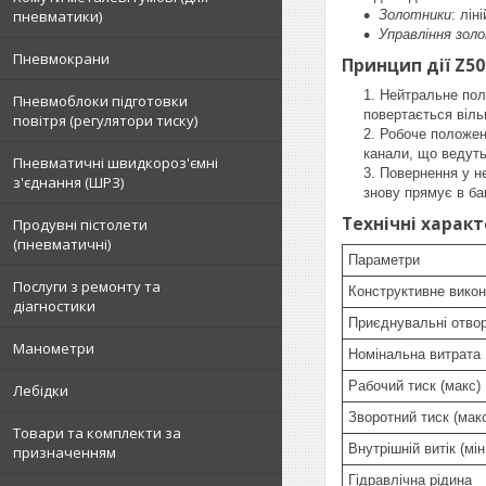
пневматики)
Золотники
: лін
Управління зол
Пневмокрани
Принцип дії Z50
Нейтральне поло
Пневмоблоки підготовки
повертається віль
повітря (регулятори тиску)
Робоче положенн
канали, що ведуть
Пневматичні швидкороз'ємні
Повернення у не
з'єднання (ШРЗ)
знову прямує в ба
Технічні харак
Продувні пістолети
(пневматичні)
Параметри
Послуги з ремонту та
Конструктивне вико
діагностики
Приєднувальні отво
Манометри
Номінальна витрата
Рабочий тиск (макс)
Лебідки
Зворотний тиск (макс
Товари та комплекти за
Внутрішній витік (мін
призначенням
Гідравлічна рідина