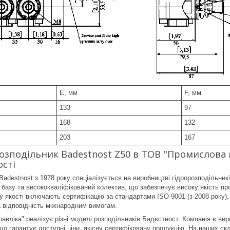
E, мм
F, мм
133
97
168
132
203
167
озподільник Badestnost Z50 в ТОВ "Промислова 
ості
Badestnost з 1978 року спеціалізується на виробництві гідророзподільник
 базу та висококваліфікований колектив, що забезпечує високу якість про
якості включають сертифікацію за стандартами ISO 9001 (з 2008 року),
а відповідність міжнародним вимогам.
авліка" реалізує різні моделі розподільників Бадєстност. Компанія є ви
що гарантує доступні ціни, якісну сертифіковану продукцію. На наших скл