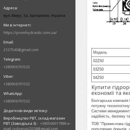
вул. Миру, 1а, Запоріжжя, Україна
https://promhydraulic.com.ua/
2127543@gmail.com
Модель
02Z50
+380956701532
03Z50
04Z50
+380956701532
Купити гідрор
економії та як
+380956701532
Болгарська компанія 
потужну технологічну
Системи менеджменту 
надійність, безпеку т
Виробництво РВТ, склад-магазин
РВТ (Заводська 3)
+380506917886 e-
ТОВ "Промислова гідр
mail: rvdservis2018@gmail.com
популярних брендів, 