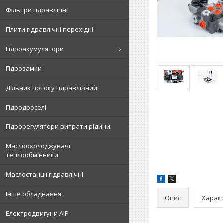
Фільтри гідравлічні
Плити гідравлічні перехідні
Гідроакумулятори
Гідрозамки
Дільник потоку гідравлічний
Гідродроселі
Гідрорегулятори витрати рідини
Маслоохолоджувачі
теплообмінники
Маслостанції гідравлічні
Інше обладнання
Опис
Харак
Електродвигуни АІР