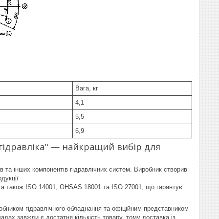
Вага, кг
4,1
5,5
6,9
гідравліка" — найкращий вибір для
ів та інших компонентів гідравлічних систем. Виробник створив
дукції
 а також ISO 14001, OHSAS 18001 та ISO 27001, що гарантує
робником гідравлічного обладнання та офіційним представником
адах завжди є достатня кількість товару, тому доставка із