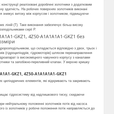
їх конструкції реалізовані дороблені золотники з додатковим
ну здатність. На робочих поверхнях золотників виконані
ня знижує витоку між корпусом і золотником, підвищуючи
них ліній (T). Таке виконання забезпечує більш високу
озподільниками серії P.
A1A1A1-GKZ1, 4Z50-A1A1A1A1-GKZ1 без
розміри
розподільником, що складається відповідно з двох, трьох і
мів (гідроциліндрів, гідромоторів) шляхом перенаправлення
ідроапарат із високоміцного чавунного корпусу з каналами
олотники та запобіжно-переливний клапан. У верхню кришку
1A1A1-GKZ1, 4Z50-A1A1A1A1-GKZ1
их циліндричних елементів, які відкривають та закривають
хищає гідросистему від надлишкового тиску, скидаючи
ри нейтральному положенні золотників потік від насоса
ого із золотників у робоче положення потік направляється до