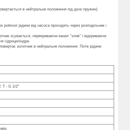
повертається в нейтральне положення під дією пружин).
 робочої рідини від насоса проходить через розподільник і
отник зсувається, перекриваючи канал "злив" і відкриваючи
ня гідроциліндра.
повертає золотник в нейтральне положення. Потік рідини
, Т - G 1/2"
лива