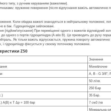
ійного типу, з ручним керуванням (важелями).
отниками
: пружинне повернення (після відпускання важіль автоматично 
ження. Коли обидва важелі знаходяться в нейтральному положенні, потік
но в бак. Гідроциліндри заблоковані.
я (підйом/опускання) При переміщенні одного з важелів відповідний зол
 до одного з портів гідроциліндра (A або B). Це призводить до руху порш
йтраль. Як тільки важіль відпускається, пружина повороту автоматично 
к, і гідроциліндр фіксується у своєму поточному положенні.
теристики Z50
Значення
нання
Моноблочне
ри
А, В - G 3/8"; Р
50 л/хв.
250 Бар
.)
35 Бар.
.) A(B) к T Δp = 100 бар
7 см3 /хв
Мінеральна о