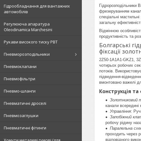
Гідрообладнання для вантажних
Гідророзподільники Ba
автомобілів
фрезеруванням каналі
спеціальні мастильні
загальну ефективніст
Регулююча апаратура
Oleodinamica Marchesini
Відмінною особливістю
продуктивність та ро
Рукави високого тиску РВТ
Болгарські гі
фіксації золот
Пневморозподільники
2Z50-1A1A1-GKZ1, 3Z
чотирьох робочих сек
Пневмоклапани
потоків. Використову
підведення-відведенн
Пневмофільтри
вмонтовано важелі д
Конструкція та
Пневмо-шланги
Золотниковий 
Пневматичні дроселі
канали всередині 
Управління
: Ру
Пневмозаглушки
Запобіжний кла
робочу рідину наз
Пневматичні фітинги
Паралельна схе
проходить через р
Хомути металеві гумові (для
відповідного вико