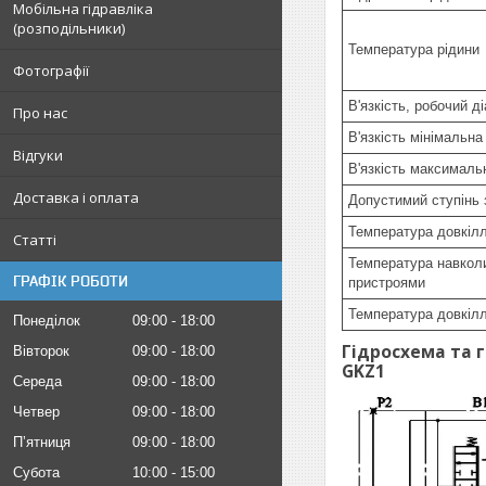
Мобільна гідравліка
(розподільники)
Температура рідини
Фотографії
В'язкість, робочий д
Про нас
В'язкість мінімальна
Відгуки
В'язкість максималь
Доставка і оплата
Допустимий ступінь 
Температура довкіл
Статті
Температура навкол
ГРАФІК РОБОТИ
пристроями
Температура довкіл
Понеділок
09:00
18:00
Гідросхема та 
Вівторок
09:00
18:00
GKZ1
Середа
09:00
18:00
Четвер
09:00
18:00
Пʼятниця
09:00
18:00
Субота
10:00
15:00