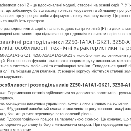
destnost серії Z - це вдосконалені моделі, створені на основі серії P. У 
в, що забезпечує більш високу точність керування та збільшену пропуск
 канавки, що у процесі роботи формують тонку масляну плівку. Це рішен
ь та надійність пристрою.
 розподільників Z-серії є наявність двох напірних ліній (P) та двох злив
зширені можливості при підключенні до гідравлічних систем порівняно з р
дравлічні розподільники 2Z50-1A1A1-GKZ1, 3Z50-
ників: особливості, технічні характеристики та 
50-A1A1A1-GKZ1, 4Z50-A1A1A1A1-GKZ1 є моноблочним золотниковим гідро
цій. Його основна функція - змінювати напрямок руху виконавчих механіз
ється в системах мобільної та стаціонарної техніки. Складається даний г
я олії та гніздами для клапанів. Усередині корпусу містяться сталеві з
ля керування.
 особливості розподільників 2Z50-1A1A1-GKZ1, 3Z50-A
тип
: Перемикання потоків здійснюється за допомогою золотників - рухом
корпусу.
чне, оснащений важелями управління, кожен з яких впливає на золотник.
пан
: Вбудований запобіжний клапан з можливістю регулювання тиску) за
ад у бак, якщо тиск перевищує встановлений рівень.
ма
: Гідророзподільник працює за паралельною схемою. Це означає, що п
озподільник до зливу (в бак) з мінімальним опором. При переведенні одн
навчого механізму.