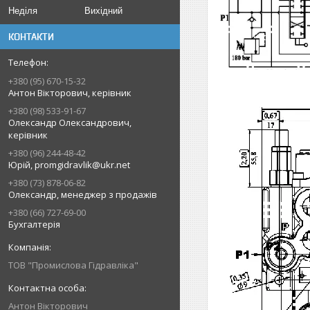
Неділя
Вихідний
КОНТАКТИ
+380 (95) 670-15-32
Антон Вікторович, керівник
+380 (98) 533-91-67
Олександр Олександрович,
керівник
+380 (96) 244-48-42
Юрій, promgidravlik@ukr.net
+380 (73) 878-06-82
Олександр, менеджер з продажів
+380 (66) 727-69-00
Бухгалтерія
ТОВ "Промислова Гідравліка"
Антон Вікторович