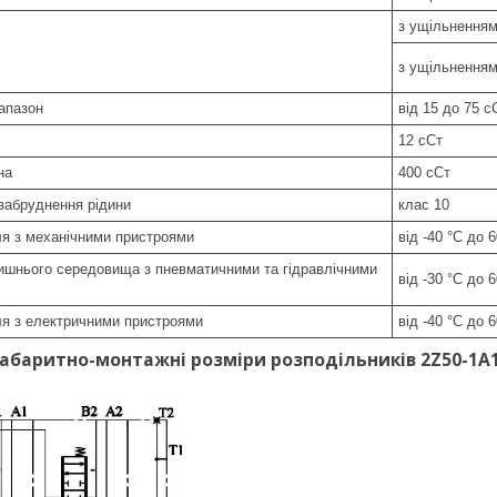
з ущільненням
з ущільненням
іапазон
від 15 до 75 с
12 сСт
на
400 сСт
забруднення рідини
клас 10
ля з механічними пристроями
від -40 °C до 
ишнього середовища з пневматичними та гідравлічними
від -30 °C до 
ля з електричними пристроями
від -40 °C до 
габаритно-монтажні розміри розподільників 2Z50-1A1